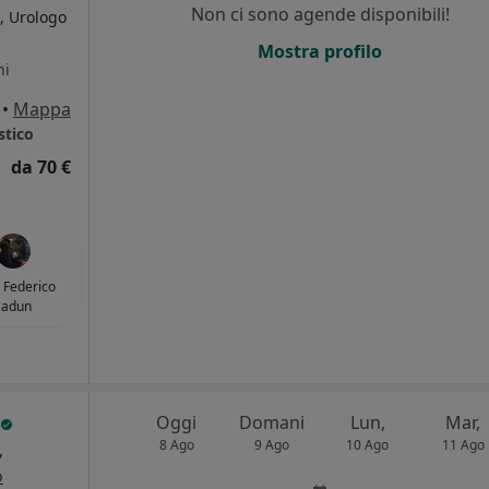
Non ci sono agende disponibili!
, Urologo
Mostra profilo
ni
•
Mappa
stico
da 70 €
. Federico
Sadun
Oggi
Domani
Lun,
Mar,
8 Ago
9 Ago
10 Ago
11 Ago
,
o