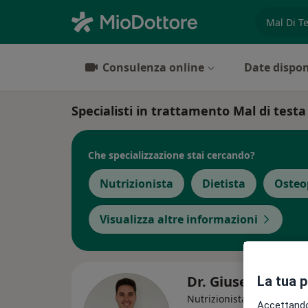
es. prest
Consulenza online
Date dispon
Specialisti in trattamento Mal di testa
Che specializzazione stai cercando?
Nutrizionista
Dietista
Osteo
Visualizza altre informazioni
Dr. Giuseppe Mor
La tua 
·
Al
Nutrizionista, Dietista
Accettando,