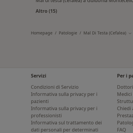
Mal di testa (cefalea) a Guidonia Monteceli
Altro (15)
Altro nella categoria: Città vicino Vi
Homepage
Patologie
Mal Di Testa (Cefalea)
Ca
Servizi
Per i p
Condizioni di Servizio
Dottor
Informativa sulla privacy per i
Medici 
pazienti
Strutt
Informativa sulla privacy per i
Chiedi 
professionisti
Presta
Informativa sul trattamento dei
Patolo
dati personali per determinati
FAQ