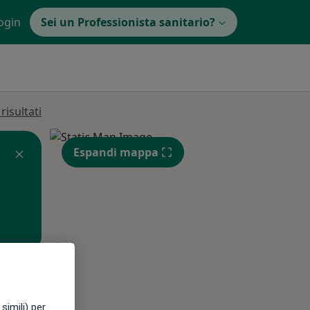
ogin
Sei un Professionista sanitario?
isultati
Espandi mappa
Mer,
Gio,
Ven,
12 Ago
13 Ago
14 Ago
simili) per