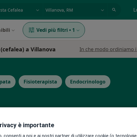
azione, medico, struttura
es: Roma
L
ibili
Vedi più filtri
•
1
 (cefalea) a Villanova
In che modo ordiniamo i r
pata
Fisioterapista
Endocrinologo
ello
privacy è importante
Oggi
Domani
Lun,
Mar,
8 Ago
9 Ago
10 Ago
11 Ago
tro
 consenti a noi e ai nostri partner di utilizzare cookie (o tecnologie 