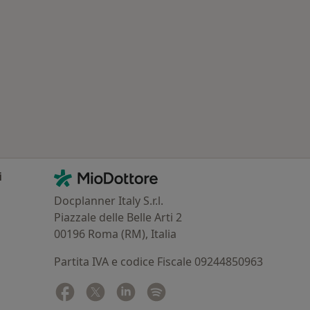
Contatti
MioDottore - Homepage
i
Docplanner Italy S.r.l.
Piazzale delle Belle Arti 2
00196 Roma (RM), Italia
Partita IVA e codice Fiscale 09244850963
Facebook
si apre in una nuova scheda
Twitter
si apre in una nuova scheda
Linkedin
si apre in una nuova scheda
Spotify
si apre in una nuova sched