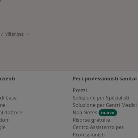
o
llanova
Villanova
mbia città
Cambia città
azienti
Per i professionisti sanitar
i
Prezzi
di base
Soluzione per Specialisti
ure
Soluzione per Centri Medici
al dottore
Noa Notes
nuovo
zioni
Risorse gratuite
gie
Centro Assistenza per
Professionisti