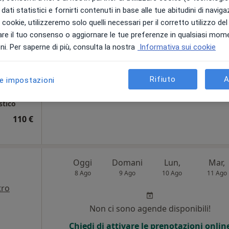
i
dati statistici e fornirti contenuti in base alle tue abitudini di navig
i i cookie, utilizzeremo solo quelli necessari per il corretto utilizzo de
Non ci sono agende disponibili!
re il tuo consenso o aggiornare le tue preferenze in qualsiasi mom
Chiedi di attivare le prenotazioni onlin
i. Per saperne di più, consulta la nostra
Informativa sui cookie
Rifiuto
A
le impostazioni
•
Mappa
stico
110 €
Oggi
Domani
Lun,
Mar,
8 Ago
9 Ago
10 Ago
11 Ago
tro
i
Non ci sono agende disponibili!
Chiedi di attivare le prenotazioni onlin