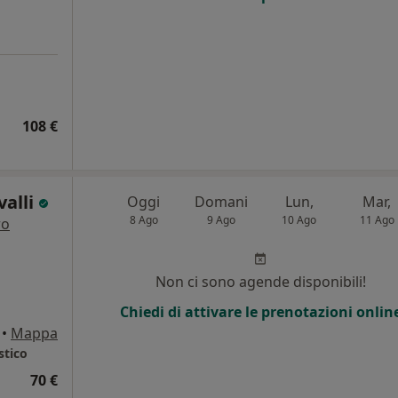
108 €
valli
Oggi
Domani
Lun,
Mar,
8 Ago
9 Ago
10 Ago
11 Ago
ro
Non ci sono agende disponibili!
Chiedi di attivare le prenotazioni onlin
•
Mappa
stico
70 €