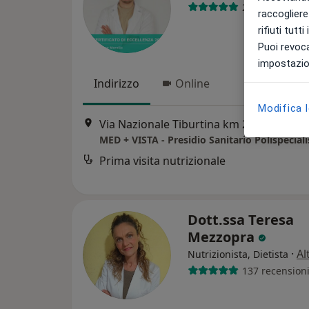
236 recension
raccogliere 
rifiuti tutt
Puoi revoca
impostazion
Indirizzo
Online
Modifica 
Via Nazionale Tiburtina km 26/D, Villanova
MED + VISTA - Presidio Sanitario Polispeciali
Prima visita nutrizionale
Dott.ssa Teresa
Mezzopra
·
Al
Nutrizionista, Dietista
137 recension