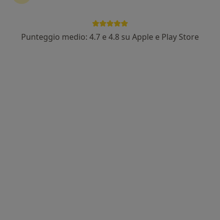
Punteggio medio: 4.7 e 4.8 su Apple e Play Store
Dr. Gianni Casulli
·
Altro
Osteopata, Massoterapista, Fisioterapista
113 recensioni
Via Cracovia 11, Bologna
•
Mappa
Studio di terapia manuale
Fisioterapia
60 €
Questo dottore non ha ancora attivato le prenotazioni online presso questo indirizzo.
Chiedi di attivare le prenotazioni online