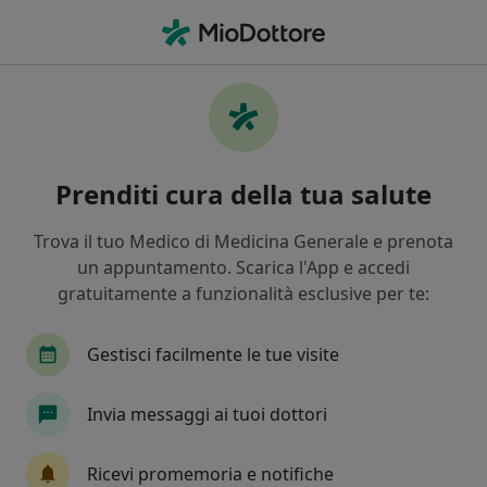
Men
Lombartrosi • Bologna, BO
Filters
• 1
Assicurazione
Map
Specialisti in trattamento Lombartrosi a
Prenditi cura della tua salute
Bologna
In che modo ordiniamo i risultati
Trova il tuo Medico di Medicina Generale e prenota
un appuntamento. Scarica l'App e accedi
gratuitamente a funzionalità esclusive per te:
Che specializzazione stai cercando?
Ortopedico
Osteopata
Fisioterapista
Gestisci facilmente le tue visite
Invia messaggi ai tuoi dottori
Ricevi promemoria e notifiche