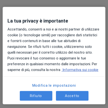
La tua privacy è importante
Pagamenti online
Accettando, consenti a noi e ai nostri partner di utilizzare
Dott.ssa Manuela Venturi
cookie (o tecnologie simili) per raccogliere dati statistici
·
Altro
e fornirti contenuti in base alle tue abitudini di
Fisioterapista
navigazione. Se rifiuti tutti i cookie, utilizzeremo solo
20 recensioni
quelli necessari per il corretto utilizzo del nostro sito.
Puoi revocare il tuo consenso o aggiornare le tue
Indirizzo
Online
preferenze in qualsiasi momento dalle impostazioni. Per
saperne di più, consulta la nostra
Informativa sui cookie
Via Largo Molino 12, Castenaso
•
Mappa
Studio di Fisioterapia Dr.ssa Manuela Venturi
Fisioterapia
da 50 €
Modifica le impostazioni
Questo dottore non ha ancora attivato le prenotazioni online presso questo indirizzo.
Rifiuto
Accetto
Chiedi di attivare le prenotazioni online