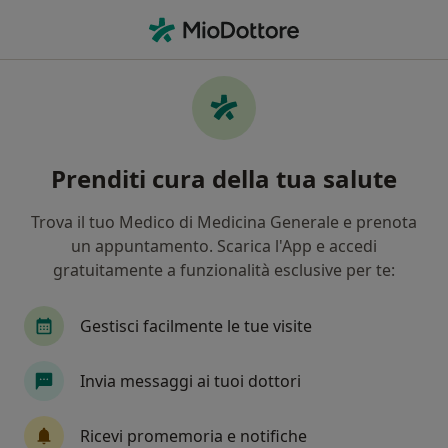
Men
Litiasi • Santa Maria Capua Vetere, CE
Filters
• 1
Mappa
Specialisti in trattamento Litiasi a Santa
Prenditi cura della tua salute
Maria Capua Vetere
In che modo ordiniamo i risultati
Trova il tuo Medico di Medicina Generale e prenota
un appuntamento. Scarica l'App e accedi
gratuitamente a funzionalità esclusive per te:
Che specializzazione stai cercando?
Urologo
Andrologo
Gastroenterologo
Gestisci facilmente le tue visite
Invia messaggi ai tuoi dottori
Ricevi promemoria e notifiche