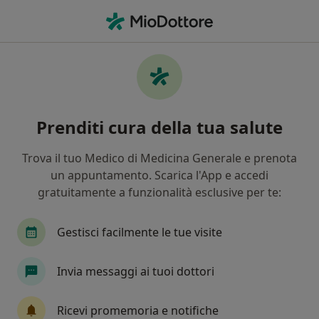
Men
Infezioni Delle Vie Urinarie • Santa Maria Capua Vetere, CE
Filters
• 1
Assicurazione
Map
Specialisti in trattamento Infezioni delle vie
Prenditi cura della tua salute
urinarie a Santa Maria Capua Vetere
In che modo ordiniamo i risultati
Trova il tuo Medico di Medicina Generale e prenota
un appuntamento. Scarica l'App e accedi
gratuitamente a funzionalità esclusive per te:
Che specializzazione stai cercando?
Ginecologo
Pediatra
Nefrologo
Gestisci facilmente le tue visite
Ecografista
Andrologo
Invia messaggi ai tuoi dottori
Visualizza altre informazioni
Ricevi promemoria e notifiche