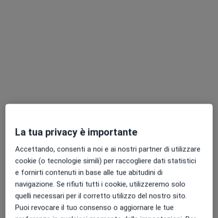
Chiedi di attivare le prenotazioni online
Pagamenti online
La tua privacy è importante
Dr. Federico Ruosi
Accettando, consenti a noi e ai nostri partner di utilizzare
·
Altro
Nefrologo
cookie (o tecnologie simili) per raccogliere dati statistici
9 recensioni
e fornirti contenuti in base alle tue abitudini di
navigazione. Se rifiuti tutti i cookie, utilizzeremo solo
Indirizzo
Online
quelli necessari per il corretto utilizzo del nostro sito.
Puoi revocare il tuo consenso o aggiornare le tue
Via Giotto 6, Santa Maria Capua Vetere
•
Mappa