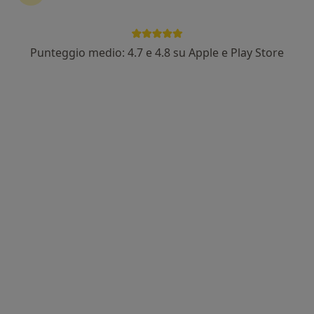
Punteggio medio: 4.7 e 4.8 su Apple e Play Store
Dr. Diego Domenico Fasulo
·
Altro
Ginecologo
49 recensioni
Indirizzo
Online
Viale del Consiglio D'Europa, 33, Santa Maria Capua Vetere
•
Mappa
Centro Ginecologico per la Cura ed il Benessere della Donna Dottor Diego Domenico Fasulo
Visita ginecologica
da 60 €
Questo dottore non ha ancora attivato le prenotazioni online presso questo indirizzo.