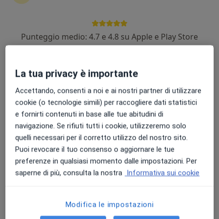
Punteggio medio: 4.7 e 4.8 su Apple e Play Store
Pagamenti online
Dott. Giuseppe Falivene
La tua privacy è importante
·
Altro
Cardiochirurgo, Cardiologo
345 recensioni
Accettando, consenti a noi e ai nostri partner di utilizzare
cookie (o tecnologie simili) per raccogliere dati statistici
Indirizzo
Online
e fornirti contenuti in base alle tue abitudini di
navigazione. Se rifiuti tutti i cookie, utilizzeremo solo
quelli necessari per il corretto utilizzo del nostro sito.
Via Alessandro Manzoni 15, Battipaglia
•
Mappa
Puoi revocare il tuo consenso o aggiornare le tue
Studio Tramontano
preferenze in qualsiasi momento dalle impostazioni. Per
Visita cardiochirurgica
120 €
saperne di più, consulta la nostra
Informativa sui cookie
Questo dottore non ha ancora attivato le prenotazioni online presso questo indirizzo.
Chiedi di attivare le prenotazioni online
Modifica le impostazioni