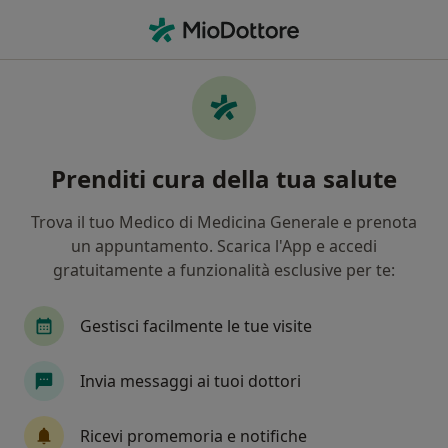
Men
Ipotensione Arteriosa • Battipaglia, SA
Filters
• 1
Mappa
Specialisti in trattamento Ipotensione
Prenditi cura della tua salute
arteriosa a Battipaglia
In che modo ordiniamo i risultati
Trova il tuo Medico di Medicina Generale e prenota
un appuntamento. Scarica l'App e accedi
gratuitamente a funzionalità esclusive per te:
Che specializzazione stai cercando?
Angiologo
Chirurgo vascolare
Cardiologo
Gestisci facilmente le tue visite
Invia messaggi ai tuoi dottori
Ricevi promemoria e notifiche