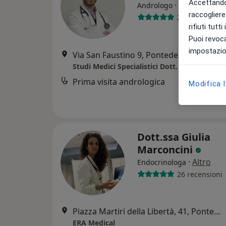
Accettando,
·
Altro
Andrologo
raccogliere 
231 recension
rifiuti tutt
Puoi revoca
impostazion
Via San Faustino 9, Pontedera
•
Mappa
Studi Medici Specialistici Dott. Rimini
Prima visita andrologica
Modifica 
Dott.ssa Giulia
Marconcini
·
Altro
Endocrinologa
26 recensioni
Piazza Martiri della Libertà, 41, Pontedera
ERA Medical