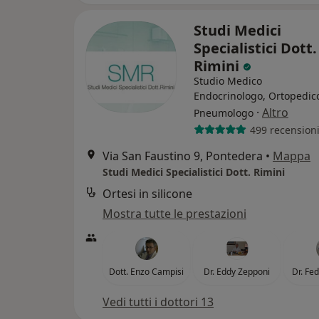
Studi Medici
Specialistici Dott.
Rimini
Studio Medico
Endocrinologo, Ortopedic
·
Altro
Pneumologo
499 recension
Via San Faustino 9, Pontedera
•
Mappa
Studi Medici Specialistici Dott. Rimini
Ortesi in silicone
Mostra tutte le prestazioni
Dott. Enzo Campisi
Dr. Eddy Zepponi
Dr. Fe
Vedi tutti i dottori 13