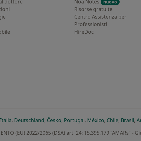
al dottore
Noa Notes
nuovo
zioni
Risorse gratuite
gie
Centro Assistenza per
Professionisti
bile
HireDoc
ova scheda
n una nuova scheda
i apre in una nuova scheda
si apre in una nuova scheda
si apre in una nuova scheda
si apre in una nuova scheda
si apre in una nuova sc
si apre in una 
si apre i
si 
Italia
,
Deutschland
,
Česko
,
Portugal
,
México
,
Chile
,
Brasil
,
A
TO (EU) 2022/2065 (DSA) art. 24: 15.395.179 “AMARs” - G