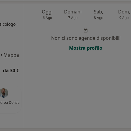
Oggi
Domani
Sab,
Dom,
6 Ago
7 Ago
8 Ago
9 Ago
·
sicologo
Non ci sono agende disponibili!
Mostra profilo
•
Mappa
da 30 €
ndrea Donati