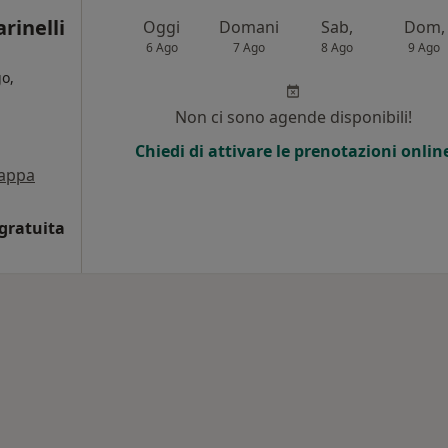
rinelli
Oggi
Domani
Sab,
Dom,
6 Ago
7 Ago
8 Ago
9 Ago
o,
Non ci sono agende disponibili!
Chiedi di attivare le prenotazioni onlin
appa
gratuita