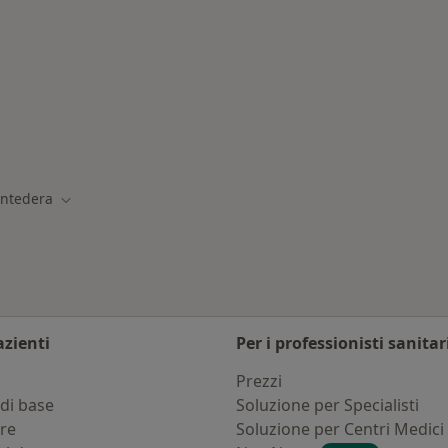
ontedera
ntedera
città
Cambia città
azienti
Per i professionisti sanitar
i
Prezzi
di base
Soluzione per Specialisti
ure
Soluzione per Centri Medici