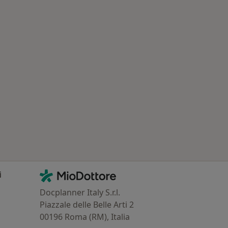
Contatti
MioDottore - Homepage
i
Docplanner Italy S.r.l.
Piazzale delle Belle Arti 2
00196 Roma (RM), Italia