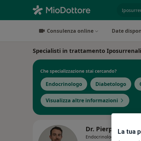
es. prest
Consulenza online
Date dispon
Specialisti in trattamento Iposurrena
Che specializzazione stai cercando?
Endocrinologo
Diabetologo
Visualizza altre informazioni
Dr. Pierpaolo Fal
La tua 
Endocrinologo, Diabetolog