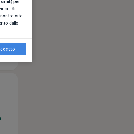
simili) per
azione. Se
l nostro sito.
ento dalle
e
ccetto
Lun,
Mar,
Mer,
10 Ago
11 Ago
12 Ago
e