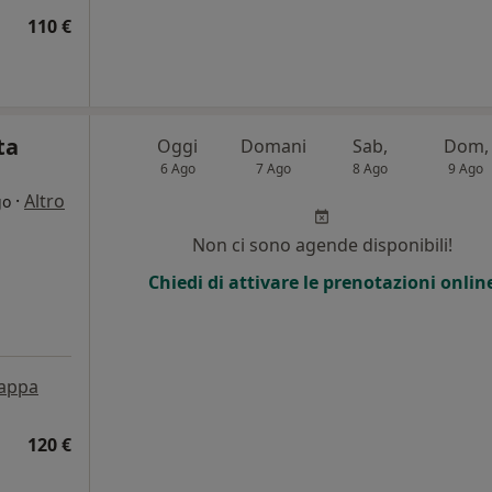
110 €
ta
Oggi
Domani
Sab,
Dom,
6 Ago
7 Ago
8 Ago
9 Ago
·
Altro
go
Non ci sono agende disponibili!
Chiedi di attivare le prenotazioni onlin
appa
120 €