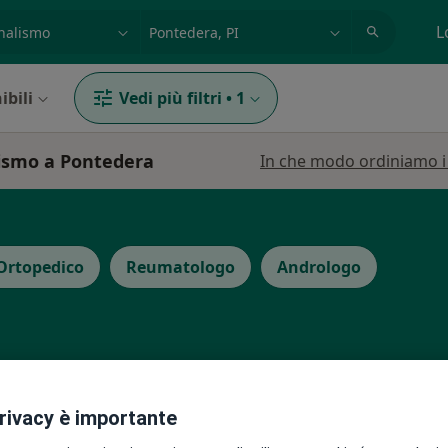
azione, medico, struttura
es: Roma
L
ibili
Vedi più filtri
•
1
lismo a Pontedera
In che modo ordiniamo i r
Ortopedico
Reumatologo
Andrologo
cetta
Oggi
Domani
Sab,
Dom,
privacy è importante
6 Ago
7 Ago
8 Ago
9 Ago
o,