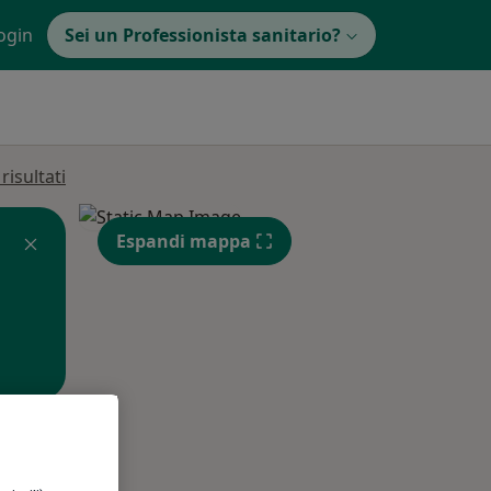
ogin
Sei un Professionista sanitario?
isultati
Espandi mappa
Lun,
Mar,
Mer,
10 Ago
11 Ago
12 Ago