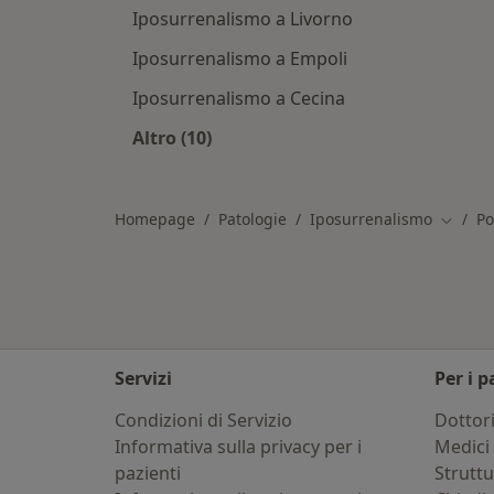
Iposurrenalismo a Livorno
Iposurrenalismo a Empoli
Iposurrenalismo a Cecina
Altro (10)
Altro nella categoria: Città vicino P
Homepage
Patologie
Iposurrenalismo
Po
Cambia 
Servizi
Per i p
Condizioni di Servizio
Dottor
Informativa sulla privacy per i
Medici 
pazienti
Strutt