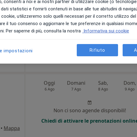
 consenti a noi e ai nostri partner di utilizzare cookie (o tecnologie 
dati statistici e fornirti contenuti in base alle tue abitudini di navig
i
Non ci sono agende disponibili!
i i cookie, utilizzeremo solo quelli necessari per il corretto utilizzo de
re il tuo consenso o aggiornare le tue preferenze in qualsiasi mom
Chiedi di attivare le prenotazioni onlin
i. Per saperne di più, consulta la nostra
Informativa sui cookie
120 €
Rifiuto
A
le impostazioni
Oggi
Domani
Sab,
Dom,
6 Ago
7 Ago
8 Ago
9 Ago
Non ci sono agende disponibili!
Chiedi di attivare le prenotazioni onlin
•
Mappa