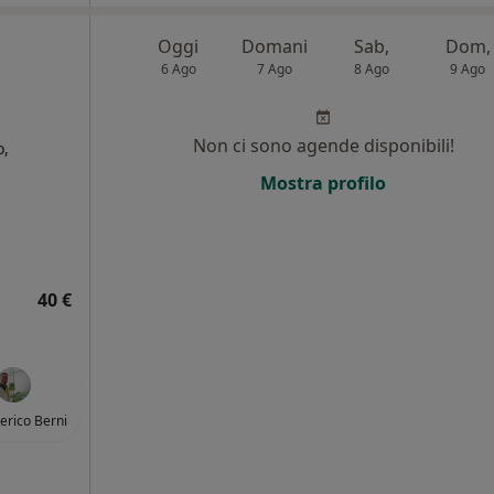
Oggi
Domani
Sab,
Dom,
6 Ago
7 Ago
8 Ago
9 Ago
Non ci sono agende disponibili!
o,
Mostra profilo
i
40 €
derico Berni