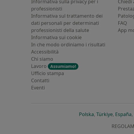
Informativa sulla privacy per i
Chiedi 
professionisti
Presta
Informativa sul trattamento dei
Patolo
dati personali per determinati
FAQ
professionisti della salute
App mo
Informativa sui cookie
In che modo ordiniamo i risultati
Accessibilità
Chi siamo
Lavoro
Assumiamo!
Ufficio stampa
Contatti
Eventi
si apre in una nu
si apre i
s
Polska
,
Türkiye
,
España
,
REGOLAMEN