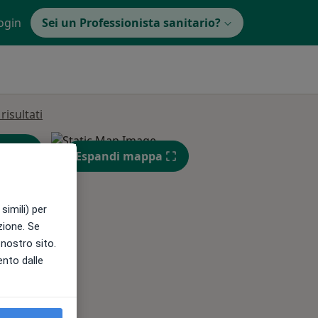
ogin
Sei un Professionista sanitario?
isultati
Espandi mappa
simili) per
azione. Se
l nostro sito.
Mer,
Gio,
Ven,
ento dalle
12 Ago
13 Ago
14 Ago