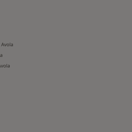
 Avola
la
Avola
: Patologie correlate a Avola