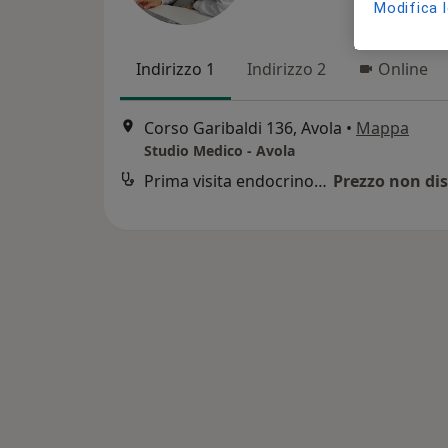
Modifica 
Indirizzo 1
Indirizzo 2
Online
Corso Garibaldi 136, Avola
•
Mappa
Studio Medico - Avola
Prima visita endocrinologica
Prezzo non dis