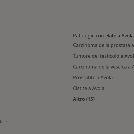
Patologie correlate a Avola
Carcinoma della prostata a
Tumore del testicolo a Avo
Carcinoma della vescica a 
Prostatite a Avola
Cistite a Avola
Altro (15)
ola
Altro nella categoria
a
ttà
Cambia città