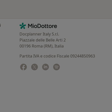
Contatti
MioDottore - Homepage
i
Docplanner Italy S.r.l.
Piazzale delle Belle Arti 2
00196 Roma (RM), Italia
Partita IVA e codice Fiscale 09244850963
Facebook
si apre in una nuova scheda
Twitter
si apre in una nuova scheda
Linkedin
si apre in una nuova scheda
Spotify
si apre in una nuova sched