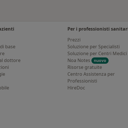
azienti
Per i professionisti sanitar
i
Prezzi
di base
Soluzione per Specialisti
ure
Soluzione per Centri Medici
al dottore
Noa Notes
nuovo
zioni
Risorse gratuite
gie
Centro Assistenza per
Professionisti
bile
HireDoc