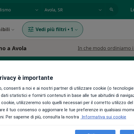
azione, medico, struttura
es: Roma
L
ibili
Vedi più filtri
•
1
mo a Avola
In che modo ordiniamo i r
privacy è importante
a generale
 consenti a noi e ai nostri partner di utilizzare cookie (o tecnologie 
dati statistici e fornirti contenuti in base alle tue abitudini di navig
i i cookie, utilizzeremo solo quelli necessari per il corretto utilizzo de
Maida
Oggi
Domani
Lun,
Mar,
re il tuo consenso o aggiornare le tue preferenze in qualsiasi mom
8 Ago
9 Ago
10 Ago
11 Ago
ale,
i. Per saperne di più, consulta la nostra
Informativa sui cookie
Non ci sono agende disponibili!