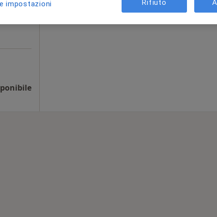
Rifiuto
A
le impostazioni
Chiedi di attivare le prenotazioni onlin
ponibile