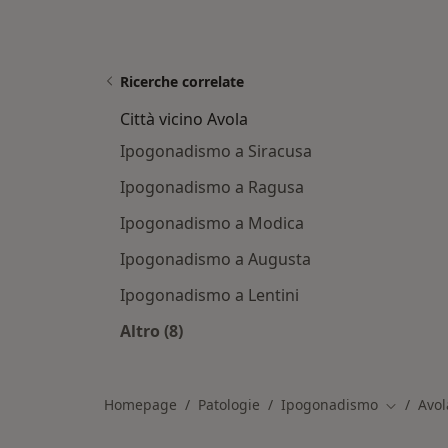
Ricerche correlate
Città vicino Avola
Ipogonadismo a Siracusa
Ipogonadismo a Ragusa
Ipogonadismo a Modica
Ipogonadismo a Augusta
Ipogonadismo a Lentini
Altro (8)
Altro nella categoria: Città vicino Av
Homepage
Patologie
Ipogonadismo
Avol
Cambia ci