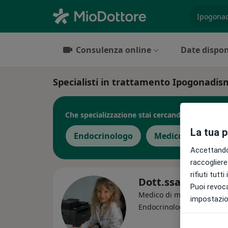
es. prest
Consulenza online
Date dispon
Specialisti in trattamento Ipogonadis
Che specializzazione stai cercando?
La tua 
Endocrinologo
Medico di medicin
Accettando,
raccogliere 
rifiuti tutt
Dott.ssa Chiara 
Puoi revoca
Medico di medicina gener
impostazion
·
Altro
Endocrinologa