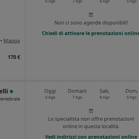
6 Ago
7 Ago
8 Ago
9 Ago
Non ci sono agende disponibili!
Chiedi di attivare le prenotazioni onlin
•
Mappa
170 €
elli
Oggi
Domani
Sab,
Dom,
6 Ago
7 Ago
8 Ago
9 Ago
vertebrale
i
Lo specialista non offre prenotazioni
online in questa località.
Vedi indirizzi con prenotazioni online