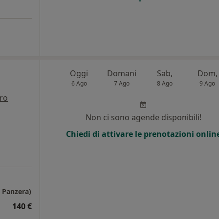
Oggi
Domani
Sab,
Dom,
6 Ago
7 Ago
8 Ago
9 Ago
tro
Non ci sono agende disponibili!
Chiedi di attivare le prenotazioni onlin
a Panzera)
140 €