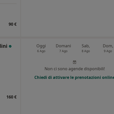
90 €
lini
Oggi
Domani
Sab,
Dom,
6 Ago
7 Ago
8 Ago
9 Ago
i
Non ci sono agende disponibili!
Chiedi di attivare le prenotazioni onlin
160 €