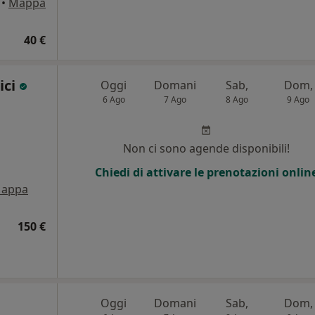
•
Mappa
40 €
ici
Oggi
Domani
Sab,
Dom,
6 Ago
7 Ago
8 Ago
9 Ago
Non ci sono agende disponibili!
Chiedi di attivare le prenotazioni onlin
appa
150 €
Oggi
Domani
Sab,
Dom,