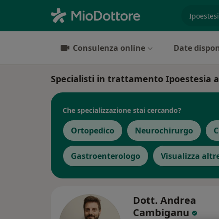
es. prest
Consulenza online
Date dispon
Specialisti in trattamento Ipoestesia 
Che specializzazione stai cercando?
Ortopedico
Neurochirurgo
C
Gastroenterologo
Visualizza altr
Dott. Andrea
Cambiganu