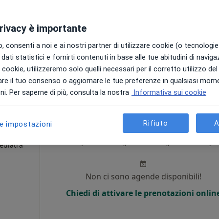
Non ci sono agende disponibili!
privacy è importante
Chiedi di attivare le prenotazioni onlin
 consenti a noi e ai nostri partner di utilizzare cookie (o tecnologie 
dati statistici e fornirti contenuti in base alle tue abitudini di navig
i i cookie, utilizzeremo solo quelli necessari per il corretto utilizzo de
120 €
re il tuo consenso o aggiornare le tue preferenze in qualsiasi mom
i. Per saperne di più, consulta la nostra
Informativa sui cookie
Rifiuto
A
le impostazioni
upi
Oggi
Domani
Sab,
Dom,
6 Ago
7 Ago
8 Ago
9 Ago
Pediatra
Non ci sono agende disponibili!
Chiedi di attivare le prenotazioni onlin