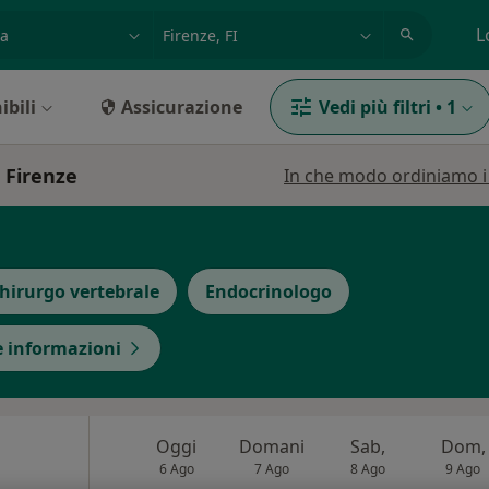
azione, medico, struttura
es: Roma
L
ibili
Assicurazione
Vedi più filtri
•
1
a Firenze
In che modo ordiniamo i r
hirurgo vertebrale
Endocrinologo
e informazioni
Oggi
Domani
Sab,
Dom,
6 Ago
7 Ago
8 Ago
9 Ago