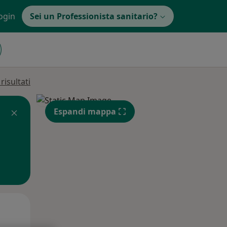
ogin
Sei un Professionista sanitario?
isultati
Espandi mappa
Lun,
Mar,
Mer,
10 Ago
11 Ago
12 Ago