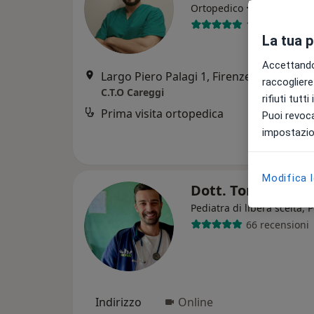
·
Altro
Ortopedico
15 recensioni
La tua 
Accettando,
Largo Piero Palagi 1, Firenze
•
Mappa
raccogliere 
C.T.O Careggi
rifiuti tutt
Prima visita ortopedica
Puoi revoca
impostazion
Modifica 
Dott. Tommaso L
Pediatra di libera scelta, 
66 recensioni
Indirizzo
Online