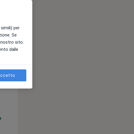
e
simili) per
azione. Se
l nostro sito.
ento dalle
ccetto
Lun,
Mar,
Mer,
10 Ago
11 Ago
12 Ago
e