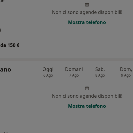
del
Non ci sono agende disponibili!
Mostra telefono
a
da 150 €
iano
Oggi
Domani
Sab,
Dom,
6 Ago
7 Ago
8 Ago
9 Ago
Non ci sono agende disponibili!
Mostra telefono