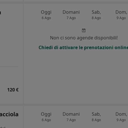
a
Oggi
Domani
Sab,
Dom,
6 Ago
7 Ago
8 Ago
9 Ago
Non ci sono agende disponibili!
Chiedi di attivare le prenotazioni onlin
120 €
acciola
Oggi
Domani
Sab,
Dom,
6 Ago
7 Ago
8 Ago
9 Ago