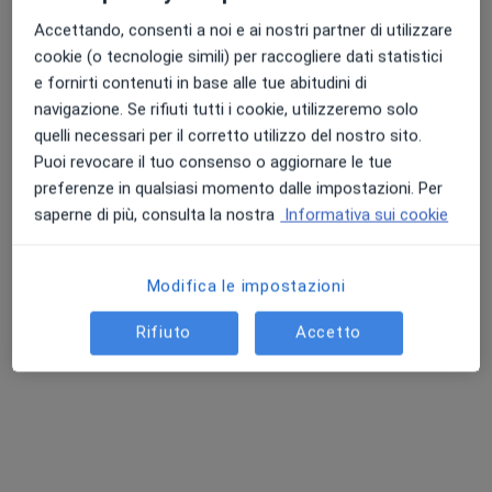
Accettando, consenti a noi e ai nostri partner di utilizzare
cookie (o tecnologie simili) per raccogliere dati statistici
Punteggio medio: 4.7 e 4.8 su Apple e Play Store
e fornirti contenuti in base alle tue abitudini di
Dott.ssa Michela Pisu
navigazione. Se rifiuti tutti i cookie, utilizzeremo solo
·
Altro
quelli necessari per il corretto utilizzo del nostro sito.
Endocrinologo, Diabetologo
Puoi revocare il tuo consenso o aggiornare le tue
177 recensioni
preferenze in qualsiasi momento dalle impostazioni. Per
Via Massimo Coraddu n. 3, Senorbì
•
Mappa
saperne di più, consulta la nostra
Informativa sui cookie
Centro Medico Salus Santa Barbara
Visita diabetologica
100 €
Modifica le impostazioni
Questo dottore non ha ancora attivato le prenotazioni online presso questo indirizzo.
Rifiuto
Accetto
Chiedi di attivare le prenotazioni online
Ricerche correlate
Città vicino Senorbì