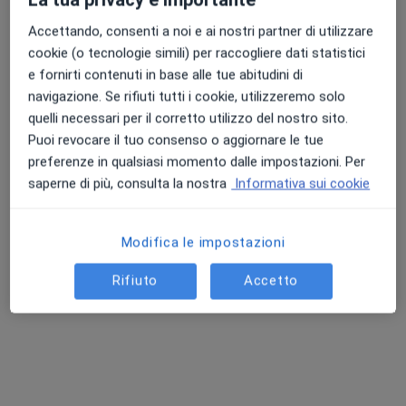
Accettando, consenti a noi e ai nostri partner di utilizzare
cookie (o tecnologie simili) per raccogliere dati statistici
e fornirti contenuti in base alle tue abitudini di
navigazione. Se rifiuti tutti i cookie, utilizzeremo solo
quelli necessari per il corretto utilizzo del nostro sito.
Dott. Vitantonio Fanelli
Puoi revocare il tuo consenso o aggiornare le tue
·
Altro
Cardiochirurgo, Cardiologo
preferenze in qualsiasi momento dalle impostazioni. Per
37 recensioni
saperne di più, consulta la nostra
Informativa sui cookie
Via Duca D'Aosta 6, Grottaglie
•
Mappa
Studio Privato Grottaglie
Modifica le impostazioni
Visita cardiologica
da 200 €
Questo dottore non ha ancora attivato le prenotazioni online presso questo indirizzo.
Rifiuto
Accetto
Chiedi di attivare le prenotazioni online