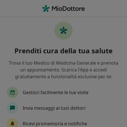
Men
Ipertensione • Grottaglie, TA
Filters
• 1
Mappa
Specialisti in trattamento Ipertensione a
Prenditi cura della tua salute
Grottaglie
In che modo ordiniamo i risultati
Trova il tuo Medico di Medicina Generale e prenota
un appuntamento. Scarica l'App e accedi
gratuitamente a funzionalità esclusive per te:
Che specializzazione stai cercando?
Nutrizionista
Cardiologo
Medico di medic
Gestisci facilmente le tue visite
Invia messaggi ai tuoi dottori
Ricevi promemoria e notifiche