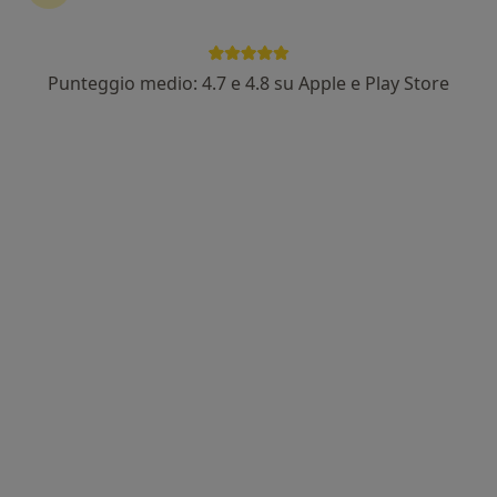
Punteggio medio: 4.7 e 4.8 su Apple e Play Store
Dr. Antonio Aloe
·
Altro
Medico di medicina generale
Corso Umberto, 125, Carosino
•
Mappa
Ambulatorio Medico
Visita di medicina generale
Prestazione gratuita
Questo dottore non ha ancora attivato le prenotazioni online presso questo indirizzo.
Chiedi di attivare le prenotazioni online