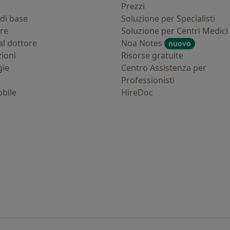
i
Prezzi
di base
Soluzione per Specialisti
ure
Soluzione per Centri Medici
al dottore
Noa Notes
nuovo
zioni
Risorse gratuite
gie
Centro Assistenza per
Professionisti
bile
HireDoc