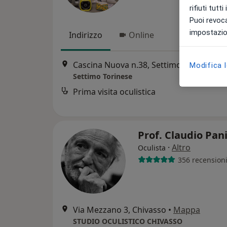
rifiuti tutt
Puoi revoca
impostazion
Indirizzo
Online
Cascina Nuova n.38, Settimo Torinese
•
Modifica 
Settimo Torinese
Prima visita oculistica
Prof. Claudio Pan
·
Altro
Oculista
356 recension
Via Mezzano 3, Chivasso
•
Mappa
STUDIO OCULISTICO CHIVASSO