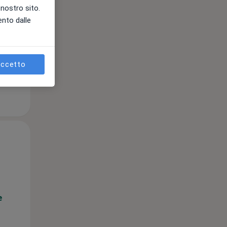
l nostro sito.
e
ento dalle
ccetto
Lun,
Mar,
Mer,
10 Ago
11 Ago
12 Ago
e