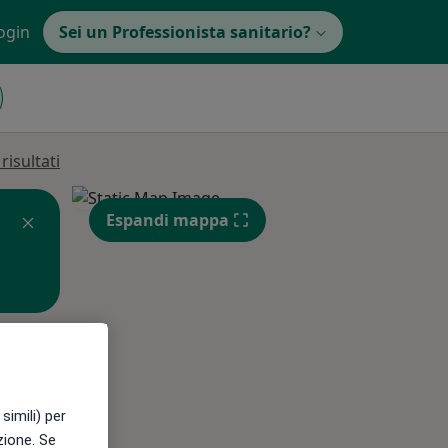
ogin
Sei un Professionista sanitario?
isultati
Espandi mappa
Lun,
Mar,
Mer,
10 Ago
11 Ago
12 Ago
simili) per
azione. Se