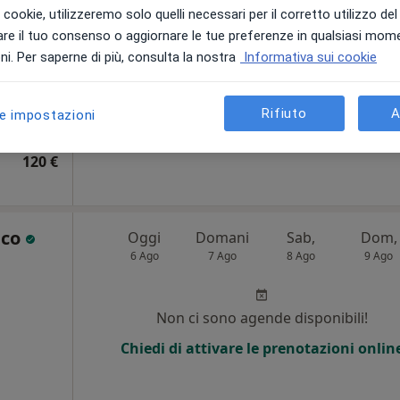
i i cookie, utilizzeremo solo quelli necessari per il corretto utilizzo de
Chiedi di attivare le prenotazioni onlin
re il tuo consenso o aggiornare le tue preferenze in qualsiasi mom
i. Per saperne di più, consulta la nostra
Informativa sui cookie
Mappa
Rifiuto
A
le impostazioni
120 €
ico
Oggi
Domani
Sab,
Dom,
6 Ago
7 Ago
8 Ago
9 Ago
i
Non ci sono agende disponibili!
Chiedi di attivare le prenotazioni onlin