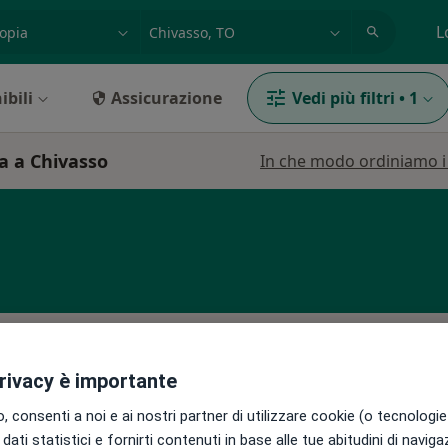
azione, medico, struttura
es: Roma
L
ibili
Assicurazione
Vedi più filtri
•
1
a a Chivasso
In che modo ordiniamo i r
Oggi
Domani
Sab,
Dom,
6 Ago
7 Ago
8 Ago
9 Ago
privacy è importante
 consenti a noi e ai nostri partner di utilizzare cookie (o tecnologie 
i
dati statistici e fornirti contenuti in base alle tue abitudini di navig
Non ci sono agende disponibili!