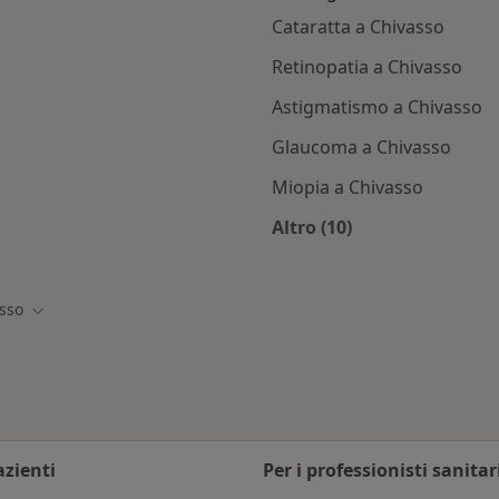
Cataratta a Chivasso
Retinopatia a Chivasso
Astigmatismo a Chivasso
Glaucoma a Chivasso
Miopia a Chivasso
Altro (10)
ivasso
Altro nella categoria
sso
tà
Cambia città
azienti
Per i professionisti sanitar