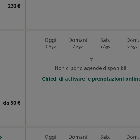
220 €
Oggi
Domani
Sab,
Dom,
6 Ago
7 Ago
8 Ago
9 Ago
i
Non ci sono agende disponibili!
Chiedi di attivare le prenotazioni onlin
da 50 €
Oggi
Domani
Sab,
Dom,