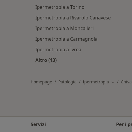
Ipermetropia a Torino
Ipermetropia a Rivarolo Canavese
Ipermetropia a Moncalieri
Ipermetropia a Carmagnola
Ipermetropia a Ivrea
Altro (13)
Altro nella categoria: Città vicino Ch
Homepage
Patologie
Ipermetropia
Chiva
Cambia cit
Servizi
Per i p