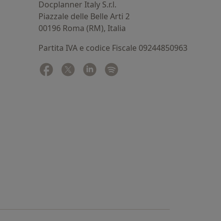
Docplanner Italy S.r.l.
Piazzale delle Belle Arti 2
00196 Roma (RM), Italia
Partita IVA e codice Fiscale 09244850963
Facebook
si apre in una nuova scheda
Twitter
si apre in una nuova scheda
Linkedin
si apre in una nuova scheda
Spotify
si apre in una nuova sched