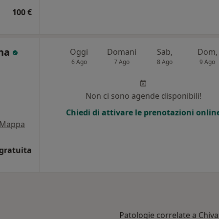
100 €
ina
Oggi
Domani
Sab,
Dom,
6 Ago
7 Ago
8 Ago
9 Ago
Non ci sono agende disponibili!
Chiedi di attivare le prenotazioni onlin
Mappa
gratuita
Patologie correlate a Chiv