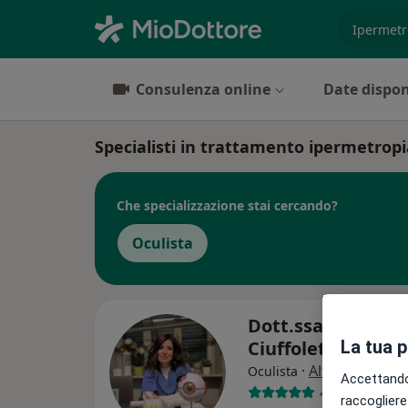
es. prest
Consulenza online
Date dispon
Specialisti in trattamento ipermetropi
Che specializzazione stai cercando?
Oculista
Dott.ssa Elena
Ciuffoletti
La tua 
·
Altro
Oculista
Accettando,
421 recension
raccogliere 