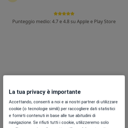
Punteggio medio: 4.7 e 4.8 su Apple e Play Store
Dr. Emanuele Conte
·
Altro
Oculista, Chirurgo
119 recensioni
Indirizzo
Online
Via Brindisi 134, Mesagne
•
Mappa
Polispecialistico DEVICIENTI
Prima visita oculistica
Prezzo non disponibile
La tua privacy è importante
Questo dottore non ha ancora attivato le prenotazioni online presso questo indirizzo.
Accettando, consenti a noi e ai nostri partner di utilizzare
cookie (o tecnologie simili) per raccogliere dati statistici
Chiedi di attivare le prenotazioni online
e fornirti contenuti in base alle tue abitudini di
navigazione. Se rifiuti tutti i cookie, utilizzeremo solo