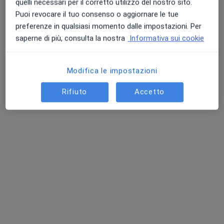
quelli necessari per il corretto utilizzo del nostro sito.
Puoi revocare il tuo consenso o aggiornare le tue
preferenze in qualsiasi momento dalle impostazioni. Per
saperne di più, consulta la nostra
Informativa sui cookie
Modifica le impostazioni
Dr. Maurizio Scialpi
Rifiuto
Accetto
·
Altro
Oculista
87 recensioni
Via Saponea 60, Brindisi
•
Mappa
SFERA Medical Group
Prima visita oculistica
100 €
Questo dottore non ha ancora attivato le prenotazioni online presso questo indirizzo.
Chiedi di attivare le prenotazioni online