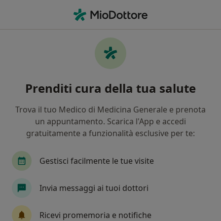
Men
Ipermetropia • Brindisi, BR
Filters
• 1
Assicurazione
Map
Specialisti in trattamento ipermetropia a
Prenditi cura della tua salute
Brindisi
In che modo ordiniamo i risultati
Trova il tuo Medico di Medicina Generale e prenota
un appuntamento. Scarica l'App e accedi
gratuitamente a funzionalità esclusive per te:
Che specializzazione stai cercando?
Oculista
Endocrinologo
Urologo
Psic
Gestisci facilmente le tue visite
Invia messaggi ai tuoi dottori
Ricevi promemoria e notifiche