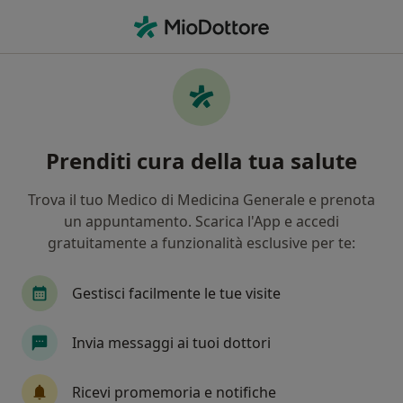
Men
Intolleranze Alimentari • Ascoli Piceno, AP
Filters
• 1
Mappa
Specialisti in trattamento Intolleranze
Prenditi cura della tua salute
alimentari a Ascoli Piceno
In che modo ordiniamo i risultati
Trova il tuo Medico di Medicina Generale e prenota
un appuntamento. Scarica l'App e accedi
gratuitamente a funzionalità esclusive per te:
Che specializzazione stai cercando?
Nutrizionista
Dermatologo
Cardiologo
Gestisci facilmente le tue visite
Invia messaggi ai tuoi dottori
Ricevi promemoria e notifiche