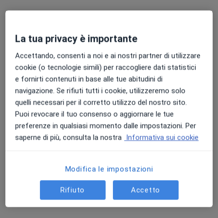
Chiedi di attivare le prenotazioni online
La tua privacy è importante
Accettando, consenti a noi e ai nostri partner di utilizzare
cookie (o tecnologie simili) per raccogliere dati statistici
e fornirti contenuti in base alle tue abitudini di
navigazione. Se rifiuti tutti i cookie, utilizzeremo solo
quelli necessari per il corretto utilizzo del nostro sito.
Pagamenti online
Puoi revocare il tuo consenso o aggiornare le tue
Dott.ssa Daniela Fioravanti
preferenze in qualsiasi momento dalle impostazioni. Per
saperne di più, consulta la nostra
Informativa sui cookie
·
Altro
Biologo nutrizionista, Nutrizionista, Analista clinico
16 recensioni
Modifica le impostazioni
Indirizzo 1
Indirizzo 2
Online
Rifiuto
Accetto
Via Fermo 2, Ascoli Piceno
•
Mappa
Studio Privato presso MS ONE salute e bellezza