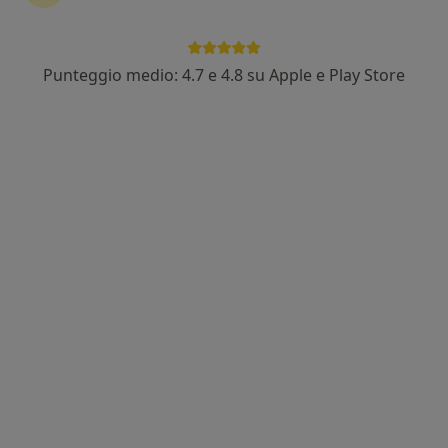
Punteggio medio: 4.7 e 4.8 su Apple e Play Store
Dott.ssa Claudia Morganti
·
Altro
Nutrizionista
21 recensioni
Indirizzo 1
Indirizzo 2
Online
Via Salaria, 144, Castel di Lama
•
Mappa
Studio privato Dott.ssa Morganti Claudia
Analisi della composizione corporea
50 €
Questo dottore non ha ancora attivato le prenotazioni online presso questo indirizzo.
Chiedi di attivare le prenotazioni online