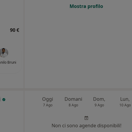
i
Mostra profilo
90 €
anilo Bruni
i
Oggi
Domani
Dom,
Lun,
7 Ago
8 Ago
9 Ago
10 Ago
Non ci sono agende disponibili!