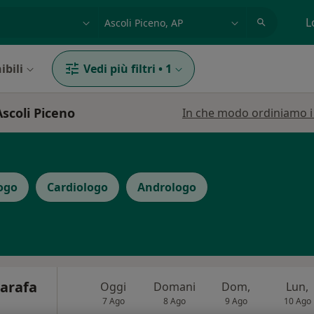
azione, medico, struttura
es: Roma
L
ibili
Vedi più filtri
•
1
Ascoli Piceno
In che modo ordiniamo i r
ogo
Cardiologo
Andrologo
Carafa
Oggi
Domani
Dom,
Lun,
7 Ago
8 Ago
9 Ago
10 Ago