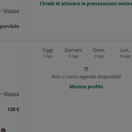
Chiedi di attivare le prenotazioni onlin
•
Mappa
ponibile
Oggi
Domani
Dom,
Lun,
7 Ago
8 Ago
9 Ago
10 Ago
Non ci sono agende disponibili!
i
Mostra profilo
•
Mappa
130 €