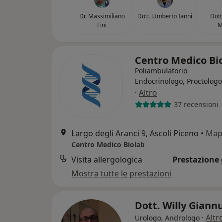
Dr. Massimiliano
Dott. Umberto Ianni
Dott
Fini
M
Centro Medico Bi
Poliambulatorio
Endocrinologo, Proctologo
·
Altro
37 recensioni
Largo degli Aranci 9, Ascoli Piceno
•
Map
Centro Medico Biolab
Visita allergologica
Prestazione 
Mostra tutte le prestazioni
Dott. Willy Giann
·
Altr
Urologo, Andrologo