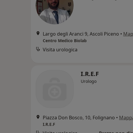
Largo degli Aranci 9, Ascoli Piceno
•
Map
Centro Medico Biolab
Visita urologica
I.R.E.F
Urologo
Piazza Don Bosco, 10, Folignano
•
Mapp
I.R.E.F