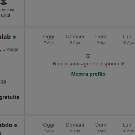
. Andrea
aurizi
olab
Oggi
Domani
Dom,
Lun,
7 Ago
8 Ago
9 Ago
10 Ago
, Urologo
Non ci sono agende disponibili!
Mostra profilo
pa
gratuita
ubilo
Oggi
Domani
Dom,
Lun,
7 Ago
8 Ago
9 Ago
10 Ago
o