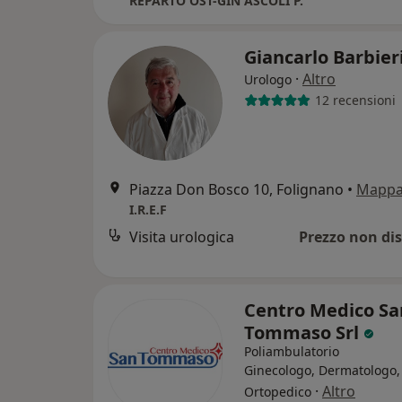
REPARTO OST-GIN ASCOLI P.
Giancarlo Barbier
·
Altro
Urologo
12 recensioni
Piazza Don Bosco 10, Folignano
•
Mapp
I.R.E.F
Visita urologica
Prezzo non dis
Centro Medico Sa
Tommaso Srl
Poliambulatorio
Ginecologo, Dermatologo,
·
Altro
Ortopedico