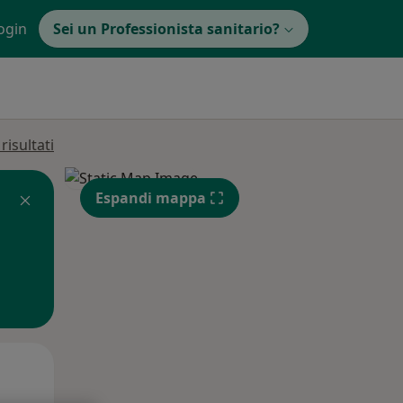
ogin
Sei un Professionista sanitario?
isultati
Espandi mappa
Mar,
Mer,
Gio,
11 Ago
12 Ago
13 Ago