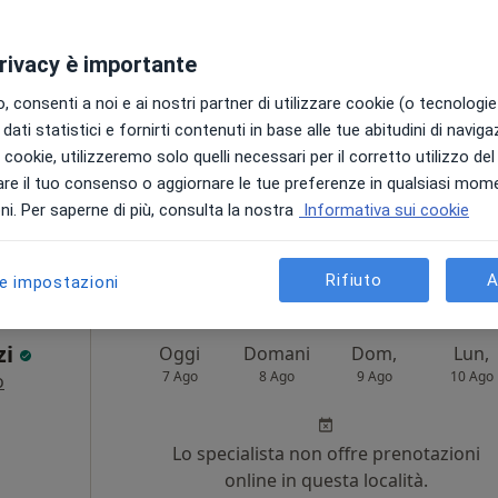
Non ci sono agende disponibili!
privacy è importante
Chiedi di attivare le prenotazioni onlin
 consenti a noi e ai nostri partner di utilizzare cookie (o tecnologie 
dati statistici e fornirti contenuti in base alle tue abitudini di navig
i i cookie, utilizzeremo solo quelli necessari per il corretto utilizzo de
re il tuo consenso o aggiornare le tue preferenze in qualsiasi mom
i. Per saperne di più, consulta la nostra
Informativa sui cookie
100 €
Rifiuto
A
le impostazioni
zi
Oggi
Domani
Dom,
Lun,
7 Ago
8 Ago
9 Ago
10 Ago
o
Lo specialista non offre prenotazioni
online in questa località.