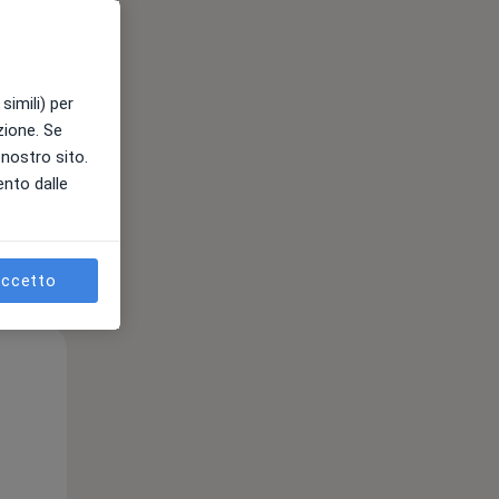
e
simili) per
azione. Se
l nostro sito.
ento dalle
ccetto
Mar,
Mer,
Gio,
11 Ago
12 Ago
13 Ago