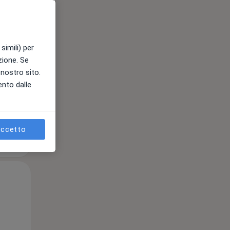
10 Ago
11 Ago
12 Ago
simili) per
e
azione. Se
l nostro sito.
ento dalle
ccetto
Lun,
Mar,
Mer,
10 Ago
11 Ago
12 Ago