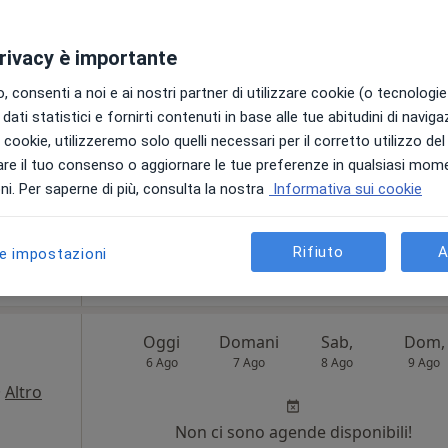
6 Ago
7 Ago
8 Ago
9 Ago
tro
privacy è importante
Non ci sono agende disponibili!
 consenti a noi e ai nostri partner di utilizzare cookie (o tecnologie 
Chiedi di attivare le prenotazioni onlin
dati statistici e fornirti contenuti in base alle tue abitudini di navig
i i cookie, utilizzeremo solo quelli necessari per il corretto utilizzo de
re il tuo consenso o aggiornare le tue preferenze in qualsiasi mom
i. Per saperne di più, consulta la nostra
Informativa sui cookie
appa
Rifiuto
A
le impostazioni
80 €
Oggi
Domani
Sab,
Dom,
6 Ago
7 Ago
8 Ago
9 Ago
·
Altro
i
Non ci sono agende disponibili!