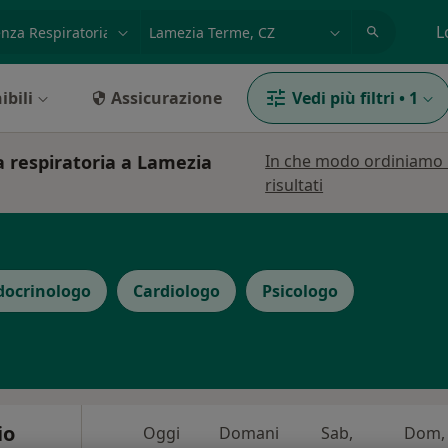
azione, medico, struttura
es: Roma
L
ibili
Assicurazione
Vedi più filtri
•
1
za respiratoria a Lamezia
In che modo ordiniamo 
risultati
docrinologo
Cardiologo
Psicologo
io
Oggi
Domani
Sab,
Dom,