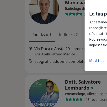
Manasia
·
Al
Radiologo diagnostico
La tua 
37 recensioni
Accettando,
raccogliere 
rifiuti tutt
Indirizzo 1
Indirizzo 2
Indirizzo 3
Puoi revoca
impostazion
Via Duca d'Aosta 20, Lamezia Terme
•
M
Kos Ambulatorio Medico
Modifica 
Ecografia addome completo
Dott. Salvatore
Lombardo
Pneumologo, Allergologo
113 recension