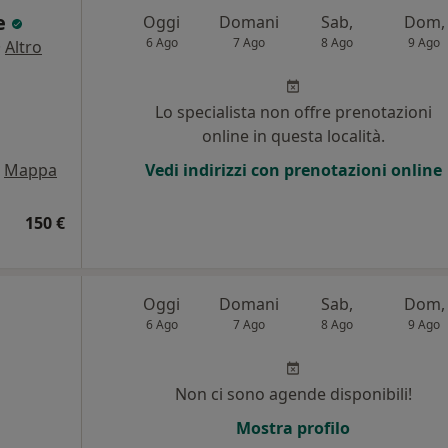
ne
Oggi
Domani
Sab,
Dom,
6 Ago
7 Ago
8 Ago
9 Ago
·
Altro
Lo specialista non offre prenotazioni
online in questa località.
Mappa
Vedi indirizzi con prenotazioni online
150 €
Oggi
Domani
Sab,
Dom,
6 Ago
7 Ago
8 Ago
9 Ago
Non ci sono agende disponibili!
Mostra profilo