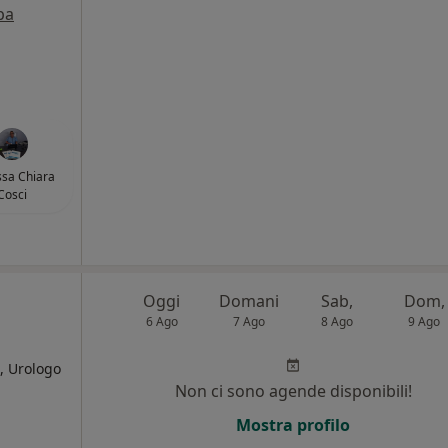
pa
ssa Chiara
Cosci
Oggi
Domani
Sab,
Dom,
6 Ago
7 Ago
8 Ago
9 Ago
, Urologo
Non ci sono agende disponibili!
i
Mostra profilo