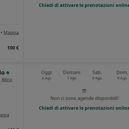
Chiedi di attivare le prenotazioni onlin
•
Mappa
100 €
do
Oggi
Domani
Sab,
Dom,
6 Ago
7 Ago
8 Ago
9 Ago
·
Altro
Non ci sono agende disponibili!
Chiedi di attivare le prenotazioni onlin
appa