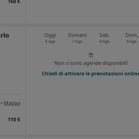
160 €
rlo
Oggi
Domani
Sab,
Dom,
6 Ago
7 Ago
8 Ago
9 Ago
Non ci sono agende disponibili!
Chiedi di attivare le prenotazioni onlin
•
Mappa
110 €