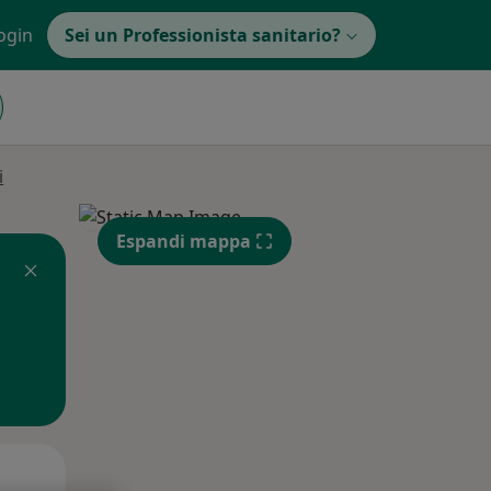
ogin
Sei un Professionista sanitario?
i
Espandi mappa
Lun,
Mar,
Mer,