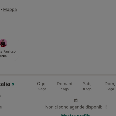
•
Mappa
sa Pagliuso
Anna
talia
Oggi
Domani
Sab,
Dom,
6 Ago
7 Ago
8 Ago
9 Ago
,
Non ci sono agende disponibili!
ni
Mostra profilo