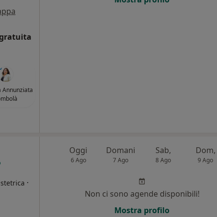
appa
gratuita
a Annunziata
ombolà
Oggi
Domani
Sab,
Dom,
6 Ago
7 Ago
8 Ago
9 Ago
·
stetrica
Non ci sono agende disponibili!
i
Mostra profilo