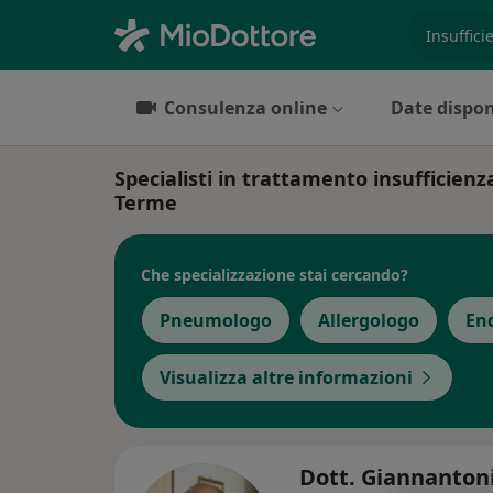
es. prest
Consulenza online
Date dispon
Specialisti in trattamento insufficien
Terme
Che specializzazione stai cercando?
Pneumologo
Allergologo
En
Visualizza altre informazioni
Dott. Giannanton