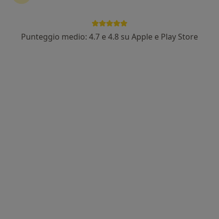
Punteggio medio: 4.7 e 4.8 su Apple e Play Store
Dott.ssa Annunziata Rombolà
·
Altro
Dermatologa
110 recensioni
Via degli Oleandri 8, Lamezia Terme
•
Mappa
Centro Medico Gitalia
Blefaroplastica
300 €
Questo dottore non ha ancora attivato le prenotazioni online presso questo indirizzo.
Chiedi di attivare le prenotazioni online