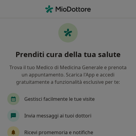
Men
Dermatite Atopica • Lamezia Terme, CZ
Filters
• 1
Assicurazione
Map
Specialisti in trattamento Dermatite
Prenditi cura della tua salute
atopica a Lamezia Terme
In che modo ordiniamo i risultati
Trova il tuo Medico di Medicina Generale e prenota
un appuntamento. Scarica l'App e accedi
gratuitamente a funzionalità esclusive per te:
Che specializzazione stai cercando?
Dermatologo
Allergologo
Pneumologo
Gestisci facilmente le tue visite
Invia messaggi ai tuoi dottori
Ricevi promemoria e notifiche