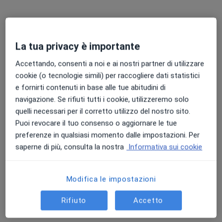
La tua privacy è importante
Accettando, consenti a noi e ai nostri partner di utilizzare
cookie (o tecnologie simili) per raccogliere dati statistici
Dott. Simone Amato
e fornirti contenuti in base alle tue abitudini di
·
Altro
Dermatologo, Tricologo
navigazione. Se rifiuti tutti i cookie, utilizzeremo solo
174 recensioni
quelli necessari per il corretto utilizzo del nostro sito.
Puoi revocare il tuo consenso o aggiornare le tue
Indirizzo 1
Indirizzo 2
Indirizzo 3
Online
preferenze in qualsiasi momento dalle impostazioni. Per
saperne di più, consulta la nostra
Informativa sui cookie
Via Guglielmo Marconi 56, Lamezia Terme
•
Mappa
Spazio Salute
Modifica le impostazioni
Visita dermatologica
120 €
Questo dottore non ha ancora attivato le prenotazioni online presso questo indirizzo.
Rifiuto
Accetto
Chiedi di attivare le prenotazioni online