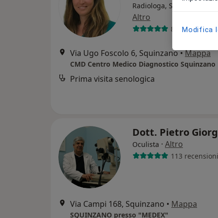
Radiologa, Senologa, Ecog
Altro
881 recension
Modifica 
Via Ugo Foscolo 6, Squinzano
•
Mappa
CMD Centro Medico Diagnostico Squinzano
Prima visita senologica
Dott. Pietro Gior
·
Altro
Oculista
113 recension
Via Campi 168, Squinzano
•
Mappa
SQUINZANO presso "MEDEX"