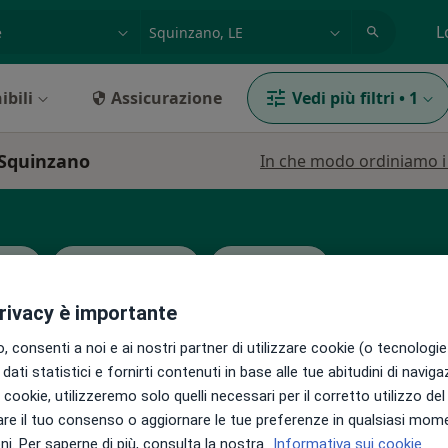
azione, medico, struttura
es: Roma
L
ibili
Assicurazione
Vedi più filtri
•
1
 Squinzano
In che modo ordiniamo i r
ista
Endocrinologo
Proctologo
privacy è importante
 consenti a noi e ai nostri partner di utilizzare cookie (o tecnologie 
dati statistici e fornirti contenuti in base alle tue abitudini di navig
i i cookie, utilizzeremo solo quelli necessari per il corretto utilizzo de
Oggi
Domani
Mar,
Mer,
re il tuo consenso o aggiornare le tue preferenze in qualsiasi mom
9 Ago
10 Ago
11 Ago
12 Ago
i. Per saperne di più, consulta la nostra
Informativa sui cookie