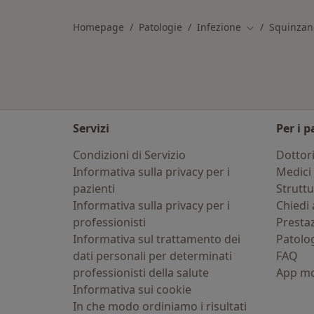
Homepage
Patologie
Infezione
Squinzan
Cambia città
Servizi
Per i p
Condizioni di Servizio
Dottor
Informativa sulla privacy per i
Medici 
pazienti
Strutt
Informativa sulla privacy per i
Chiedi 
professionisti
Presta
Informativa sul trattamento dei
Patolo
dati personali per determinati
FAQ
professionisti della salute
App mo
Informativa sui cookie
In che modo ordiniamo i risultati