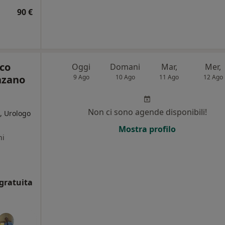
90 €
co
Oggi
Domani
Mar,
Mer,
nzano
9 Ago
10 Ago
11 Ago
12 Ago
Non ci sono agende disponibili!
, Urologo
Mostra profilo
ni
gratuita