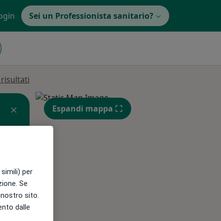
ogin
Sei un Professionista sanitario?
isultati
Espandi mappa
simili) per
azione. Se
l nostro sito.
Gio,
Ven,
Sab,
ento dalle
13 Ago
14 Ago
15 Ago