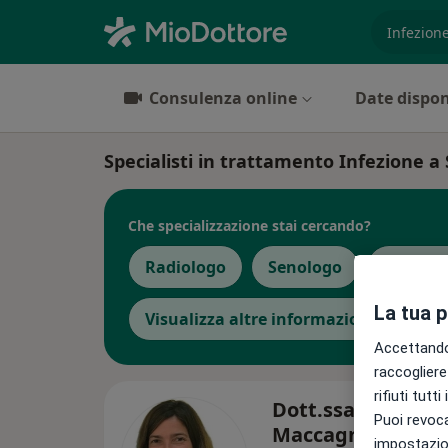
es. prest
Consulenza online
Date dispon
Specialisti in trattamento Infezione a
Che specializzazione stai cercando?
Radiologo
Senologo
Ecograf
La tua 
Visualizza altre informazioni
Accettando,
raccogliere 
rifiuti tutt
Dott.ssa Alessia
Puoi revoca
Maccagnano
impostazion