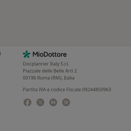
Contatti
MioDottore - Homepage
i
Docplanner Italy S.r.l.
Piazzale delle Belle Arti 2
00196 Roma (RM), Italia
Partita IVA e codice Fiscale 09244850963
Facebook
si apre in una nuova scheda
Twitter
si apre in una nuova scheda
Linkedin
si apre in una nuova scheda
Spotify
si apre in una nuova sched