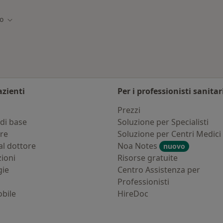
o
Cambia città
azienti
Per i professionisti sanitar
i
Prezzi
di base
Soluzione per Specialisti
ure
Soluzione per Centri Medici
al dottore
Noa Notes
nuovo
zioni
Risorse gratuite
gie
Centro Assistenza per
Professionisti
bile
HireDoc