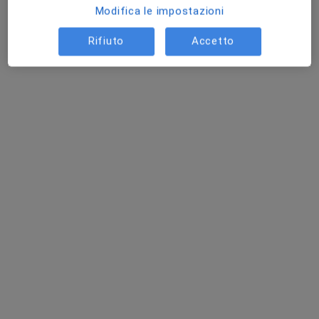
Modifica le impostazioni
Rifiuto
Accetto
Dr. Luigi Quaresima
·
Altro
Urologo, Andrologo
145 recensioni
Indirizzo 1
Indirizzo 2
Indirizzo 3
via Bologna 74, Montecosaro
•
Mappa
Centro Medico Crisalide
Visita andrologica
120 €
Questo dottore non ha ancora attivato le prenotazioni online presso questo indirizzo.
Chiedi di attivare le prenotazioni online