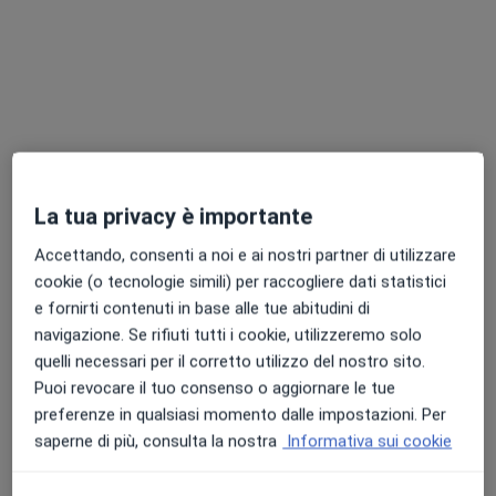
Dr. Piero Ronchi
·
Altro
Urologo, Andrologo
La tua privacy è importante
96 recensioni
Accettando, consenti a noi e ai nostri partner di utilizzare
Via Aldo Moro, 55b, Civitanova Marche
•
Mappa
cookie (o tecnologie simili) per raccogliere dati statistici
Centro Medico Diagnostico La Fenice
e fornirti contenuti in base alle tue abitudini di
Prima visita urologica
150 €
navigazione. Se rifiuti tutti i cookie, utilizzeremo solo
quelli necessari per il corretto utilizzo del nostro sito.
Questo dottore non ha ancora attivato le prenotazioni online presso questo indirizzo.
Puoi revocare il tuo consenso o aggiornare le tue
preferenze in qualsiasi momento dalle impostazioni. Per
Chiedi di attivare le prenotazioni online
saperne di più, consulta la nostra
Informativa sui cookie