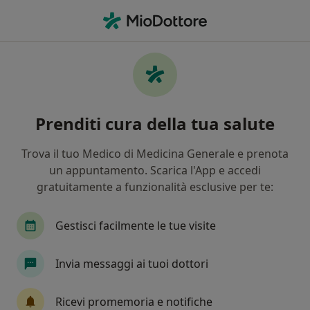
Men
Infezione Delle Vie Urinarie • Civitanova Marche, MC
Filters
• 1
Mappa
Specialisti in trattamento Infezione delle
Prenditi cura della tua salute
vie urinarie a Civitanova Marche
In che modo ordiniamo i risultati
Trova il tuo Medico di Medicina Generale e prenota
un appuntamento. Scarica l'App e accedi
gratuitamente a funzionalità esclusive per te:
Che specializzazione stai cercando?
Urologo
Andrologo
Dermatologo
Fis
Gestisci facilmente le tue visite
Invia messaggi ai tuoi dottori
Ricevi promemoria e notifiche