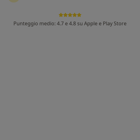
Punteggio medio: 4.7 e 4.8 su Apple e Play Store
Gabriele Mammana
·
Altro
Urologo
80 recensioni
Viale dei Pini, 31, Civitanova Marche
•
Mappa
Casa di Cura "Villa dei Pini" CIVITANOVA MARCHE
Visita urologica
150 €
Questo dottore non ha ancora attivato le prenotazioni online presso questo indirizzo.
Chiedi di attivare le prenotazioni online