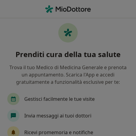
Men
Herpes Genitale • Palmi, RC
Filters
• 1
Mappa
Specialisti in trattamento Herpes genitale a
Prenditi cura della tua salute
Palmi
In che modo ordiniamo i risultati
Trova il tuo Medico di Medicina Generale e prenota
un appuntamento. Scarica l'App e accedi
gratuitamente a funzionalità esclusive per te:
Che specializzazione stai cercando?
Ginecologo
Gestisci facilmente le tue visite
Invia messaggi ai tuoi dottori
Ricevi promemoria e notifiche