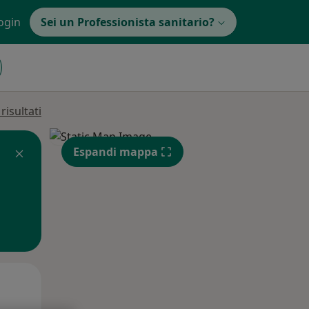
ogin
Sei un Professionista sanitario?
isultati
Espandi mappa
Mar,
Mer,
Gio,
11 Ago
12 Ago
13 Ago