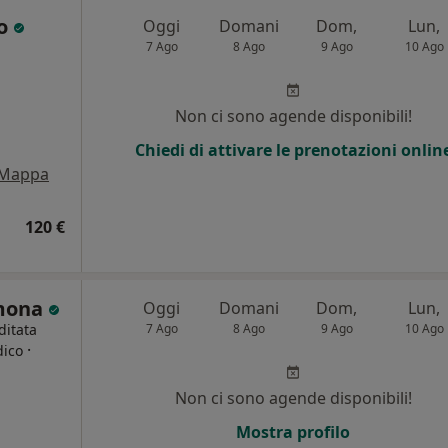
eo
Oggi
Domani
Dom,
Lun,
7 Ago
8 Ago
9 Ago
10 Ago
Non ci sono agende disponibili!
Chiedi di attivare le prenotazioni onlin
Mappa
120 €
rmona
Oggi
Domani
Dom,
Lun,
ditata
7 Ago
8 Ago
9 Ago
10 Ago
·
dico
Non ci sono agende disponibili!
Mostra profilo