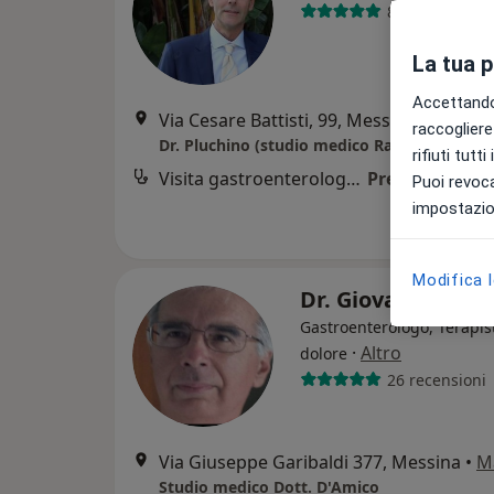
890 recension
La tua 
Accettando,
Via Cesare Battisti, 99, Messina
•
Mappa
raccogliere 
Dr. Pluchino (studio medico Raffa/Perri)
rifiuti tutt
Visita gastroenterologica
Prezzo non dis
Puoi revoca
impostazion
Modifica 
Dr. Giovanni D'A
Gastroenterologo, Terapis
·
Altro
dolore
26 recensioni
Via Giuseppe Garibaldi 377, Messina
•
M
Studio medico Dott. D'Amico