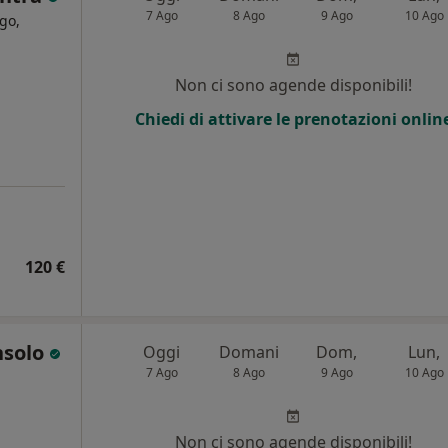
7 Ago
8 Ago
9 Ago
10 Ago
go,
Non ci sono agende disponibili!
Chiedi di attivare le prenotazioni onlin
120 €
onsolo
Oggi
Domani
Dom,
Lun,
7 Ago
8 Ago
9 Ago
10 Ago
Non ci sono agende disponibili!