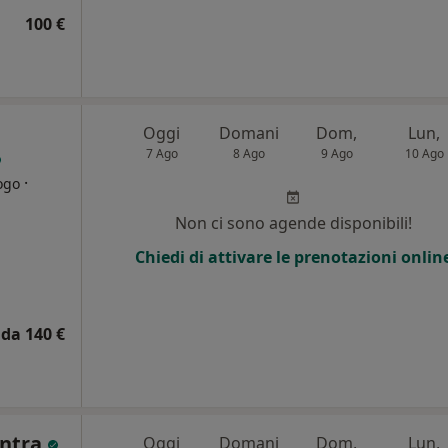
100 €
Oggi
Domani
Dom,
Lun,
7 Ago
8 Ago
9 Ago
10 Ago
·
ogo
Non ci sono agende disponibili!
Chiedi di attivare le prenotazioni onlin
da 140 €
entra
Oggi
Domani
Dom,
Lun,