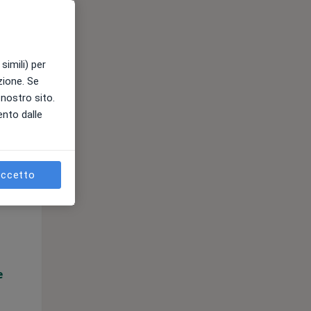
e
simili) per
azione. Se
l nostro sito.
ento dalle
ccetto
Mar,
Mer,
Gio,
11 Ago
12 Ago
13 Ago
e