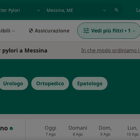
azione, medico, struttura
es: Roma
L
ibili
Assicurazione
Vedi più filtri
•
1
r pylori a Messina
In che modo ordiniamo i r
Urologo
Ortopedico
Epatologo
ino
Oggi
Domani
Dom,
Lun,
7 Ago
8 Ago
9 Ago
10 Ago