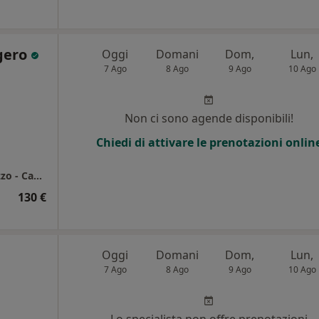
ogero
Oggi
Domani
Dom,
Lun,
7 Ago
8 Ago
9 Ago
10 Ago
Non ci sono agende disponibili!
Chiedi di attivare le prenotazioni onlin
Poliambulatorio Porto Salvo Messina - Milazzo - Casa di Cura Carmona (telefono personale 3286822021)
130 €
Oggi
Domani
Dom,
Lun,
7 Ago
8 Ago
9 Ago
10 Ago