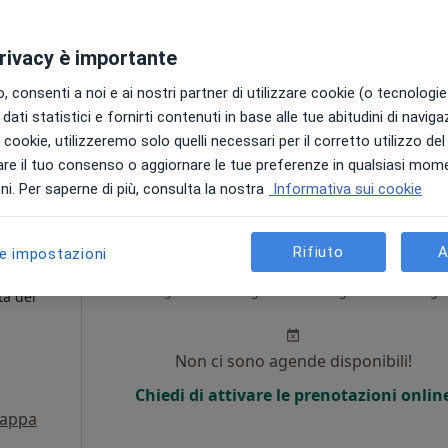
i
Non ci sono agende disponibili!
privacy è importante
Chiedi di attivare le prenotazioni onlin
 consenti a noi e ai nostri partner di utilizzare cookie (o tecnologie 
dati statistici e fornirti contenuti in base alle tue abitudini di navig
i i cookie, utilizzeremo solo quelli necessari per il corretto utilizzo de
ponibile
re il tuo consenso o aggiornare le tue preferenze in qualsiasi mom
i. Per saperne di più, consulta la nostra
Informativa sui cookie
Rifiuto
A
le impostazioni
mico
Oggi
Domani
Dom,
Lun,
7 Ago
8 Ago
9 Ago
10 Ago
ta del
Non ci sono agende disponibili!
Chiedi di attivare le prenotazioni onlin
appa