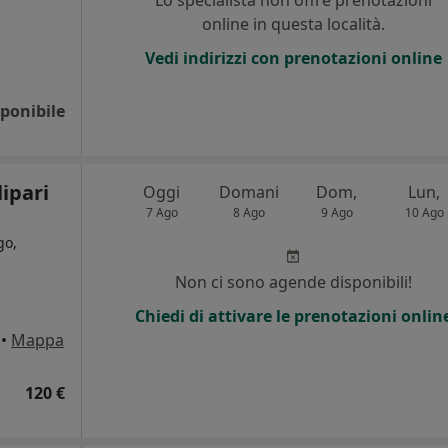
Lo specialista non offre prenotazioni
online in questa località.
Vedi indirizzi con prenotazioni online
ponibile
lipari
Oggi
Domani
Dom,
Lun,
7 Ago
8 Ago
9 Ago
10 Ago
go,
Non ci sono agende disponibili!
Chiedi di attivare le prenotazioni onlin
•
Mappa
120 €