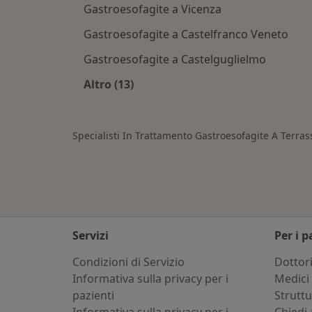
Gastroesofagite a Vicenza
Gastroesofagite a Castelfranco Veneto
Gastroesofagite a Castelguglielmo
Altro (13)
Altro nella categoria: Città vicino T
Specialisti In Trattamento Gastroesofagite A Terra
Servizi
Per i p
Condizioni di Servizio
Dottor
Informativa sulla privacy per i
Medici 
pazienti
Strutt