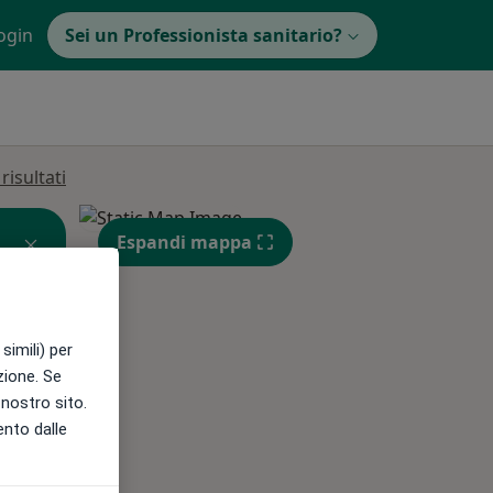
ogin
Sei un Professionista sanitario?
isultati
Espandi mappa
simili) per
azione. Se
l nostro sito.
ento dalle
Lun,
Mar,
Mer,
10 Ago
11 Ago
12 Ago