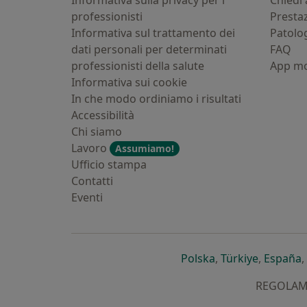
Informativa sulla privacy per i
Chiedi 
professionisti
Presta
Informativa sul trattamento dei
Patolo
dati personali per determinati
FAQ
professionisti della salute
App mo
Informativa sui cookie
In che modo ordiniamo i risultati
Accessibilità
Chi siamo
Lavoro
Assumiamo!
Ufficio stampa
Contatti
Eventi
si apre in una nu
si apre i
s
Polska
,
Türkiye
,
España
,
REGOLAMEN