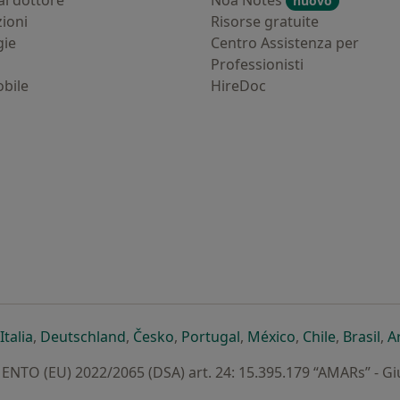
al dottore
Noa Notes
nuovo
zioni
Risorse gratuite
gie
Centro Assistenza per
Professionisti
bile
HireDoc
ova scheda
n una nuova scheda
i apre in una nuova scheda
si apre in una nuova scheda
si apre in una nuova scheda
si apre in una nuova scheda
si apre in una nuova sc
si apre in una 
si apre i
si 
Italia
,
Deutschland
,
Česko
,
Portugal
,
México
,
Chile
,
Brasil
,
A
TO (EU) 2022/2065 (DSA) art. 24: 15.395.179 “AMARs” - G