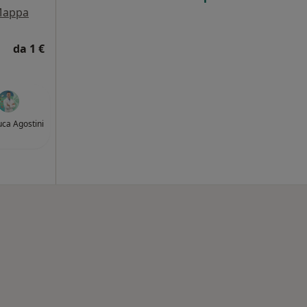
appa
da 1 €
uca Agostini