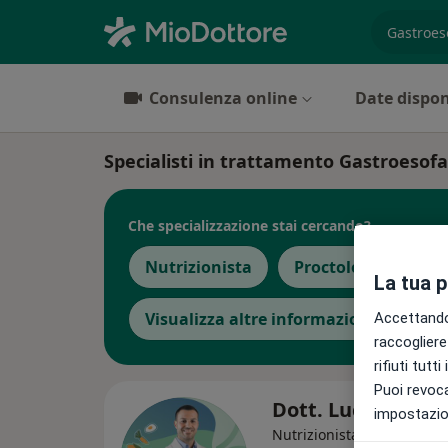
es. prest
Consulenza online
Date dispon
Specialisti in trattamento Gastroesof
Che specializzazione stai cercando?
Nutrizionista
Proctologo
Ps
La tua 
Visualizza altre informazioni
Accettando,
raccogliere 
rifiuti tutt
Puoi revoca
Dott. Luca Agosti
impostazion
Nutrizionista, Biologo nutr