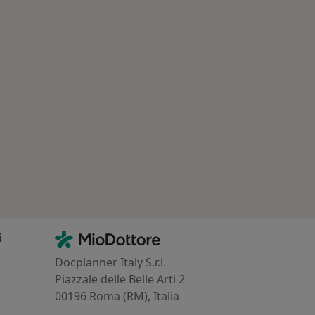
Contatti
MioDottore - Homepage
i
Docplanner Italy S.r.l.
Piazzale delle Belle Arti 2
00196 Roma (RM), Italia