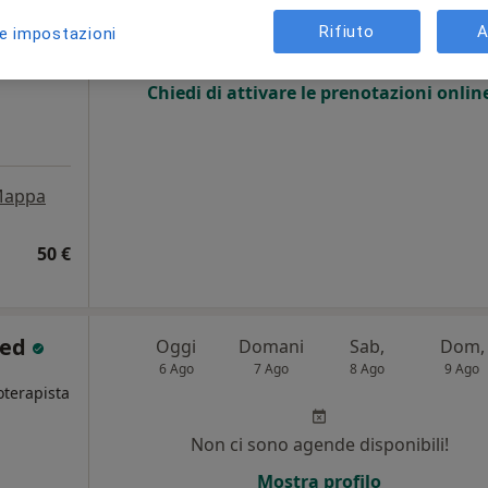
i
Rifiuto
A
le impostazioni
Non ci sono agende disponibili!
Chiedi di attivare le prenotazioni onlin
appa
50 €
Med
Oggi
Domani
Sab,
Dom,
6 Ago
7 Ago
8 Ago
9 Ago
oterapista
Non ci sono agende disponibili!
Mostra profilo