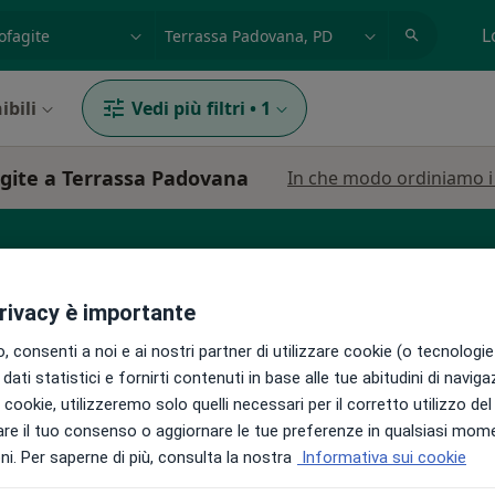
azione, medico, struttura
es: Roma
L
ibili
Vedi più filtri
•
1
agite a Terrassa Padovana
In che modo ordiniamo i r
icologo
Fisioterapista
Neurologo
privacy è importante
 consenti a noi e ai nostri partner di utilizzare cookie (o tecnologie 
dati statistici e fornirti contenuti in base alle tue abitudini di navig
i i cookie, utilizzeremo solo quelli necessari per il corretto utilizzo de
re il tuo consenso o aggiornare le tue preferenze in qualsiasi mom
ni
Oggi
Domani
Sab,
Dom,
i. Per saperne di più, consulta la nostra
Informativa sui cookie
6 Ago
7 Ago
8 Ago
9 Ago
izionista