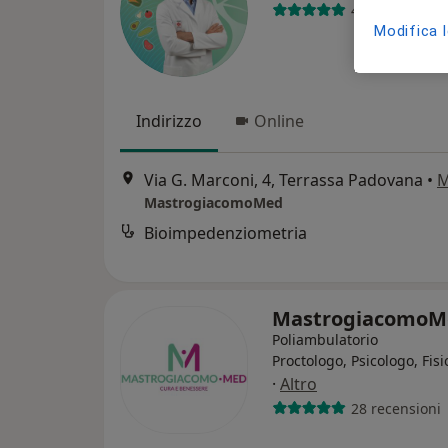
437 recension
Modifica 
Indirizzo
Online
Via G. Marconi, 4, Terrassa Padovana
•
M
MastrogiacomoMed
Bioimpedenziometria
Mastrogiacomo
Poliambulatorio
Proctologo, Psicologo, Fisi
·
Altro
28 recensioni