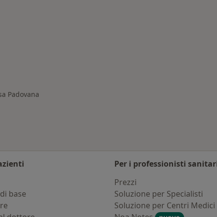
errassa Padovana
ssa Padovana
azienti
Per i professionisti sanitar
i
Prezzi
di base
Soluzione per Specialisti
ure
Soluzione per Centri Medici