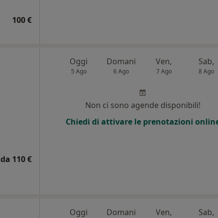
100 €
Oggi
Domani
Ven,
Sab,
5 Ago
6 Ago
7 Ago
8 Ago
i
Non ci sono agende disponibili!
Chiedi di attivare le prenotazioni onlin
da 110 €
Oggi
Domani
Ven,
Sab,