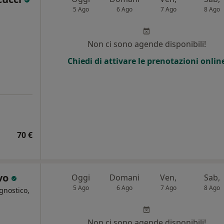
5 Ago
6 Ago
7 Ago
8 Ago
Non ci sono agende disponibili!
Chiedi di attivare le prenotazioni onlin
70 €
avo
Oggi
Domani
Ven,
Sab,
5 Ago
6 Ago
7 Ago
8 Ago
gnostico,
i
Non ci sono agende disponibili!