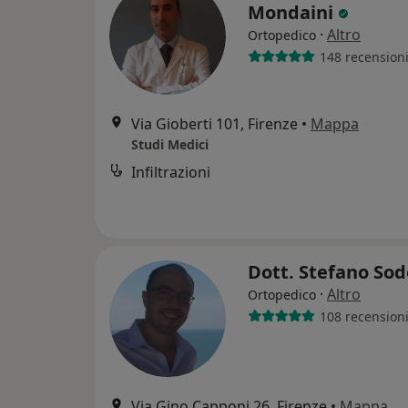
Mondaini
·
Altro
Ortopedico
148 recension
Via Gioberti 101, Firenze
•
Mappa
Studi Medici
Infiltrazioni
Dott. Stefano Sod
·
Altro
Ortopedico
108 recension
Via Gino Capponi 26, Firenze
•
Mappa