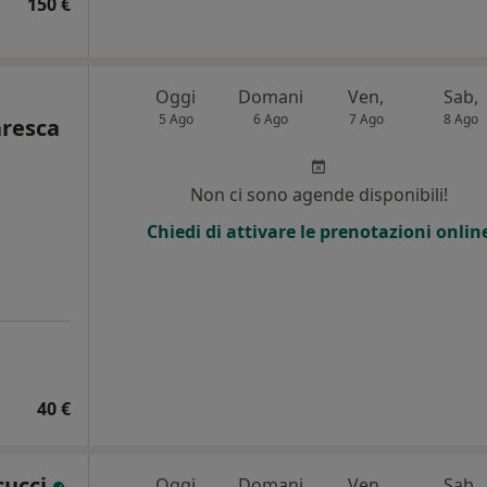
150 €
Oggi
Domani
Ven,
Sab,
5 Ago
6 Ago
7 Ago
8 Ago
aresca
Non ci sono agende disponibili!
Chiedi di attivare le prenotazioni onlin
40 €
cucci
Oggi
Domani
Ven,
Sab,