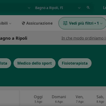
azione, medico, struttura
es: Roma
L
ibili
Assicurazione
Vedi più filtri
•
1
Bagno a Ripoli
In che modo ordiniamo i r
ista
Medico dello sport
Fisioterapista
Oggi
Domani
Ven,
Sab,
5 Ago
6 Ago
7 Ago
8 Ago