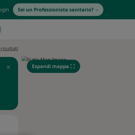
ogin
Sei un Professionista sanitario?
isultati
Espandi mappa
Dom,
Lun,
Mar,
9 Ago
10 Ago
11 Ago