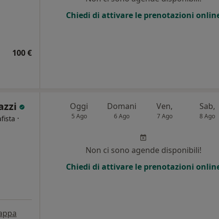
Chiedi di attivare le prenotazioni onlin
100 €
azzi
Oggi
Domani
Ven,
Sab,
5 Ago
6 Ago
7 Ago
8 Ago
·
fista
i
Non ci sono agende disponibili!
Chiedi di attivare le prenotazioni onlin
appa