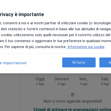
Non ci sono agende disponibili!
privacy è importante
Chiedi di attivare le prenotazioni onlin
 consenti a noi e ai nostri partner di utilizzare cookie (o tecnologie 
dati statistici e fornirti contenuti in base alle tue abitudini di navig
i i cookie, utilizzeremo solo quelli necessari per il corretto utilizzo de
re il tuo consenso o aggiornare le tue preferenze in qualsiasi mom
i. Per saperne di più, consulta la nostra
Informativa sui cookie
50 €
Rifiuto
A
le impostazioni
Oggi
Domani
Ven,
Sab,
5 Ago
6 Ago
7 Ago
8 Ago
Non ci sono agende disponibili!
Chiedi di attivare le prenotazioni onlin