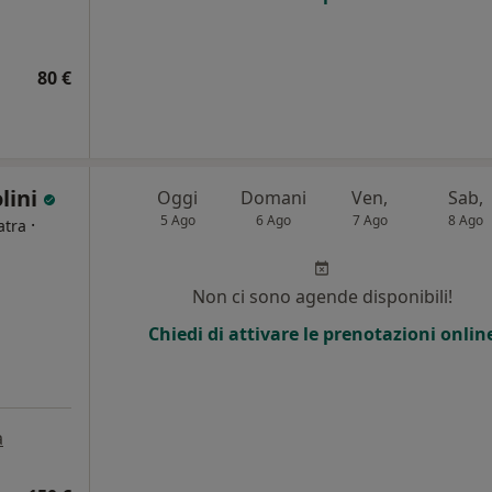
80 €
lini
Oggi
Domani
Ven,
Sab,
5 Ago
6 Ago
7 Ago
8 Ago
·
atra
i
Non ci sono agende disponibili!
Chiedi di attivare le prenotazioni onlin
a