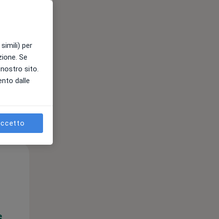
e
simili) per
azione. Se
l nostro sito.
ento dalle
ccetto
Dom,
Lun,
Mar,
9 Ago
10 Ago
11 Ago
e