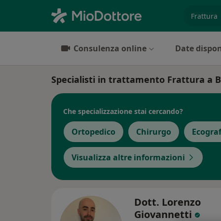
es. prest
Consulenza online
Date dispon
Specialisti in trattamento Frattura a 
Che specializzazione stai cercando?
Ortopedico
Chirurgo
Ecograf
Visualizza altre informazioni
Dott. Lorenzo
Giovannetti