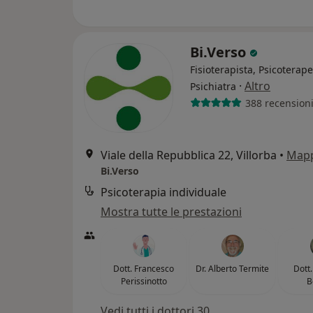
Bi.Verso
Fisioterapista, Psicoterape
·
Altro
Psichiatra
388 recension
Viale della Repubblica 22, Villorba
•
Map
Bi.Verso
Psicoterapia individuale
Mostra tutte le prestazioni
Dott. Francesco
Dr. Alberto Termite
Dott
Perissinotto
B
Vedi tutti i dottori 30