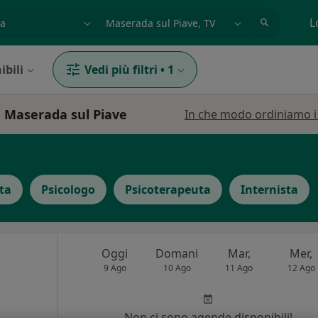
azione, medico, struttura
es: Roma
L
ibili
Vedi più filtri
•
1
a Maserada sul Piave
In che modo ordiniamo i r
ta
Psicologo
Psicoterapeuta
Internista
Oggi
Domani
Mar,
Mer,
9 Ago
10 Ago
11 Ago
12 Ago
Non ci sono agende disponibili!