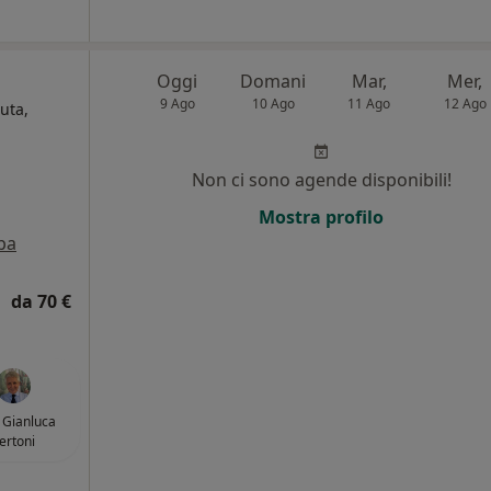
Oggi
Domani
Mar,
Mer,
9 Ago
10 Ago
11 Ago
12 Ago
uta,
i
Non ci sono agende disponibili!
Mostra profilo
pa
da 70 €
. Gianluca
ertoni