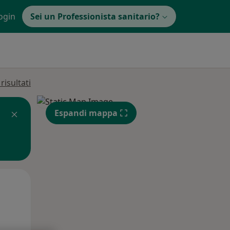
ogin
Sei un Professionista sanitario?
isultati
Espandi mappa
Gio,
Ven,
Sab,
13 Ago
14 Ago
15 Ago