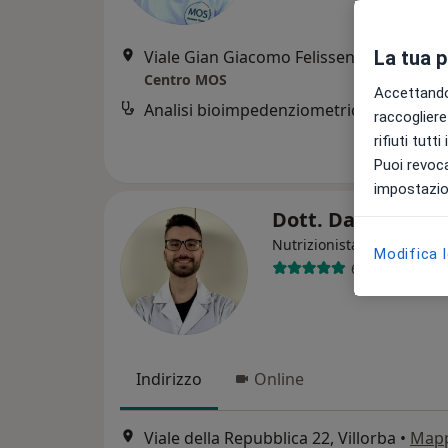
La tua 
Viale Gian Giacomo Felissent, 86d, Treviso
Centro MOS
Accettando,
Analisi bioimpedenziometrica
raccogliere 
rifiuti tutt
Puoi revoca
impostazion
Dott. Davide Priv
·
Altro
Nutrizionista
Modifica 
60 recensioni
Indirizzo
Online
Viale della Repubblica 22, Villorba
•
Map