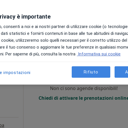
Chiedi di attivare le prenotazioni onlin
privacy è importante
•
Mappa
 consenti a noi e ai nostri partner di utilizzare cookie (o tecnologie 
50 €
dati statistici e fornirti contenuti in base alle tue abitudini di navig
i i cookie, utilizzeremo solo quelli necessari per il corretto utilizzo de
re il tuo consenso o aggiornare le tue preferenze in qualsiasi mom
i. Per saperne di più, consulta la nostra
Informativa sui cookie
itera
Oggi
Domani
Mar,
Mer,
9 Ago
10 Ago
11 Ago
12 Ago
Rifiuto
A
le impostazioni
Non ci sono agende disponibili!
Chiedi di attivare le prenotazioni onlin
pa