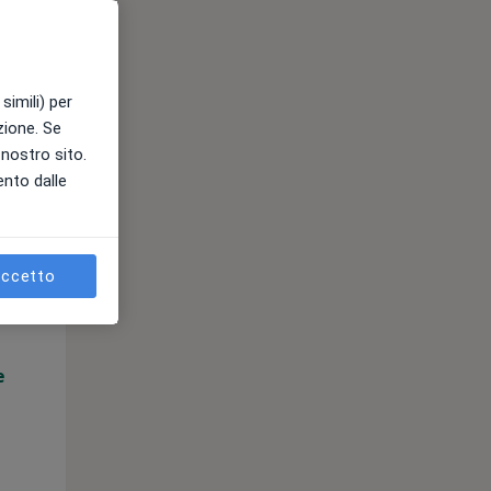
e
simili) per
azione. Se
l nostro sito.
ento dalle
Gio,
Ven,
Sab,
13 Ago
14 Ago
15 Ago
ccetto
e