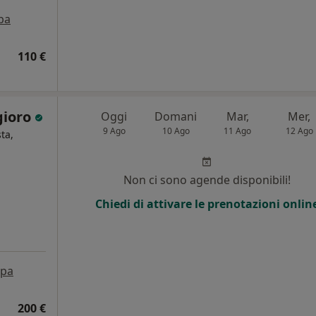
pa
110 €
gioro
Oggi
Domani
Mar,
Mer,
9 Ago
10 Ago
11 Ago
12 Ago
ta,
Non ci sono agende disponibili!
Chiedi di attivare le prenotazioni onlin
pa
200 €