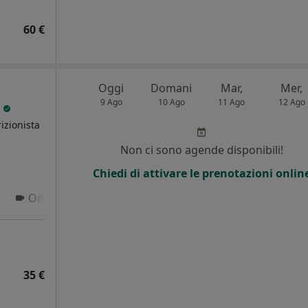
60 €
Oggi
Domani
Mar,
Mer,
9 Ago
10 Ago
11 Ago
12 Ago
n
izionista
Non ci sono agende disponibili!
i
Chiedi di attivare le prenotazioni onlin
Online
35 €