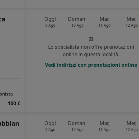
ta
Oggi
Domani
Mar,
Mer,
9 Ago
10 Ago
11 Ago
12 Ago
Lo specialista non offre prenotazioni
online in questa località.
Vedi indirizzi con prenotazioni online
onista
100 €
abbian
Oggi
Domani
Mar,
Mer,
9 Ago
10 Ago
11 Ago
12 Ago