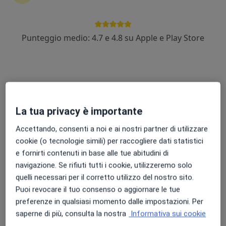
Punteggio medio: 4.7 e 4.8 su Apple e Play Store
Dott.ssa Silvia Ebalginelli
·
Altro
Chirurga generale, Proctologa, Agopuntore
168 recensioni
Indirizzo
Online
La tua privacy è importante
Accettando, consenti a noi e ai nostri partner di utilizzare
Viale Trieste 16, Azzano San Paolo
•
Mappa
cookie (o tecnologie simili) per raccogliere dati statistici
Centro Medico Panacea
e fornirti contenuti in base alle tue abitudini di
Agopuntura
da 70 €
navigazione. Se rifiuti tutti i cookie, utilizzeremo solo
Questo dottore non ha ancora attivato le prenotazioni online presso questo indirizzo.
quelli necessari per il corretto utilizzo del nostro sito.
Puoi revocare il tuo consenso o aggiornare le tue
Chiedi di attivare le prenotazioni online
preferenze in qualsiasi momento dalle impostazioni. Per
saperne di più, consulta la nostra
Informativa sui cookie