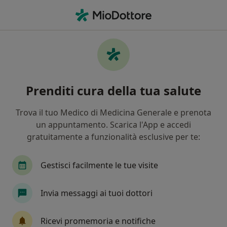
Men
Fistola • Azzano San Paolo, BG
Filters
• 1
Mappa
Specialisti in trattamento Fistola a Azzano
Prenditi cura della tua salute
San Paolo
In che modo ordiniamo i risultati
Trova il tuo Medico di Medicina Generale e prenota
un appuntamento. Scarica l'App e accedi
gratuitamente a funzionalità esclusive per te:
Che specializzazione stai cercando?
Chirurgo generale
Proctologo
Allergolog
Gestisci facilmente le tue visite
Invia messaggi ai tuoi dottori
Ricevi promemoria e notifiche