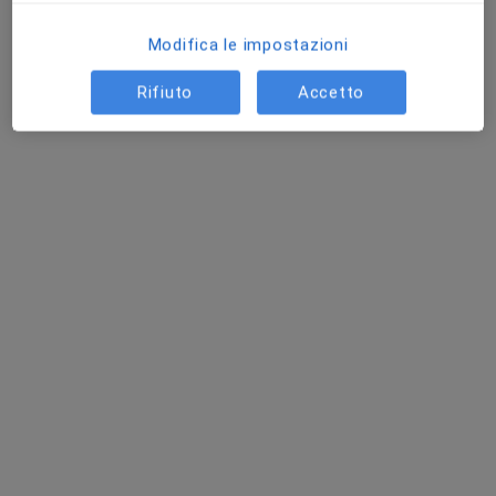
Modifica le impostazioni
Rifiuto
Accetto
Dott.ssa Sara Lauricella
·
Altro
Chirurga generale
1 recensione
Viale Trieste 16, Azzano San Paolo
•
Mappa
Centro Medico Panacea
Visita di chirurgia generale
150 €
Questo dottore non ha ancora attivato le prenotazioni online presso questo indirizzo.
Chiedi di attivare le prenotazioni online