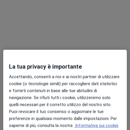
Chiedi di attivare le prenotazioni online
La tua privacy è importante
Dott. Leopoldo Esposito
Accettando, consenti a noi e ai nostri partner di utilizzare
·
Altro
Fisioterapista, Posturologo
cookie (o tecnologie simili) per raccogliere dati statistici
173 recensioni
e fornirti contenuti in base alle tue abitudini di
navigazione. Se rifiuti tutti i cookie, utilizzeremo solo
Via Cristoforo Colombo 43, Arzano
•
Mappa
quelli necessari per il corretto utilizzo del nostro sito.
EspoLab centro medico polispecialistico
Puoi revocare il tuo consenso o aggiornare le tue
Fisioterapia
Prestazione gratuita
preferenze in qualsiasi momento dalle impostazioni. Per
Questo dottore non ha ancora attivato le prenotazioni online presso questo indirizzo.
saperne di più, consulta la nostra
Informativa sui cookie