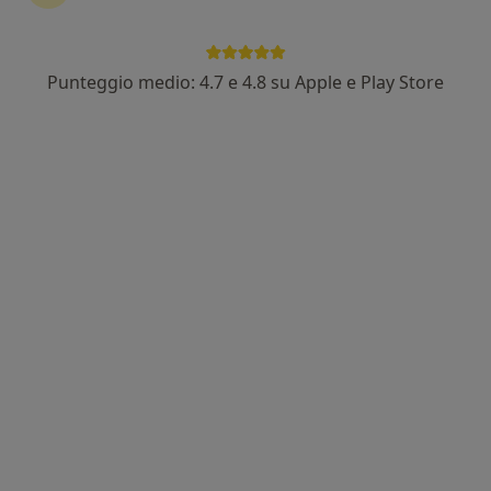
Punteggio medio: 4.7 e 4.8 su Apple e Play Store
Dr. Salvatore Fortunato
·
Altro
Chinesiologo, Osteopata, Posturologo
73 recensioni
Indirizzo
Online
Corso Europa 237, Melito di Napoli
•
Mappa
Healthy Spine
Prima visita osteopatica
50 €
Questo dottore non ha ancora attivato le prenotazioni online presso questo indirizzo.
Chiedi di attivare le prenotazioni online