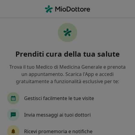
Men
Fascite Plantare • Melito di Napoli, NA
Filters
• 1
Assicurazione
Map
Specialisti in trattamento Fascite plantare a
Prenditi cura della tua salute
Melito di Napoli
In che modo ordiniamo i risultati
Trova il tuo Medico di Medicina Generale e prenota
un appuntamento. Scarica l'App e accedi
gratuitamente a funzionalità esclusive per te:
Che specializzazione stai cercando?
Fisioterapista
Posturologo
Osteopata
Gestisci facilmente le tue visite
Invia messaggi ai tuoi dottori
Ricevi promemoria e notifiche