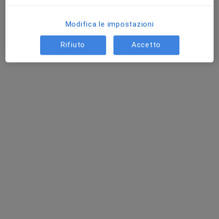
Chiedi di attivare le prenotazioni online
Modifica le impostazioni
Rifiuto
Accetto
Dott.ssa Lucrezia Cormano
·
Altro
Osteopata, Terapeuta
95 recensioni
Indirizzo
Online
Via Antonio Gramsci 77, Aversa
•
Mappa
Olympus Training Studio SSD