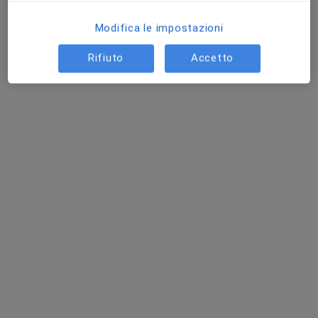
Visita oculistica
100 €
Modifica le impostazioni
Questo dottore non ha ancora attivato le prenotazioni online presso questo indirizzo.
Rifiuto
Accetto
Chiedi di attivare le prenotazioni online
Dott. Mariano Grosso
·
Altro
Endocrinologo
15 recensioni
Via Arnaldo de Filippis, 36, Cosenza
•
Mappa
Centro One