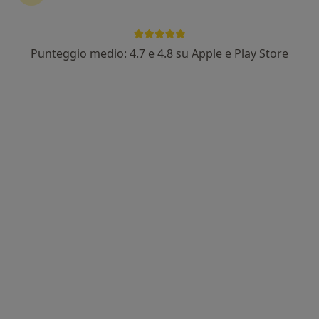
Punteggio medio: 4.7 e 4.8 su Apple e Play Store
Dott. Francesco Sbano
·
Altro
Oculista, Medico di medicina generale
1002 recensioni
Esperto in chirurgia Refrattiva e della cataratta
Specialista retina e maculopatie
Visite accurate e massima disponibilità
Via Gaetano Salvemini 16, Cosenza
•
Mappa
Centro Oculistico Iris
Prima visita oculistica
120 €
Questo dottore non ha ancora attivato le prenotazioni online presso questo indirizzo.
Chiedi di attivare le prenotazioni online