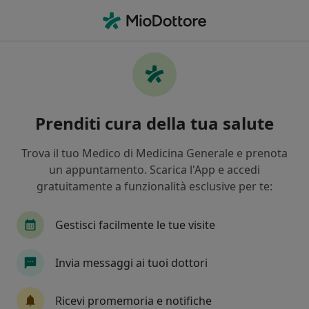
Men
Esoftalmo • Cosenza, CS
Filters
• 1
Assicurazione
Map
Specialisti in trattamento Esoftalmo a
Prenditi cura della tua salute
Cosenza
In che modo ordiniamo i risultati
Trova il tuo Medico di Medicina Generale e prenota
un appuntamento. Scarica l'App e accedi
gratuitamente a funzionalità esclusive per te:
Che specializzazione stai cercando?
Oculista
Endocrinologo
Ortopedico
C
Gestisci facilmente le tue visite
Invia messaggi ai tuoi dottori
Ricevi promemoria e notifiche