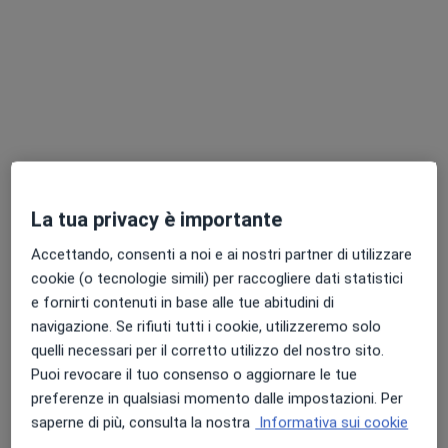
Chiedi di attivare le prenotazioni online
La tua privacy è importante
Accettando, consenti a noi e ai nostri partner di utilizzare
Dott. Sante Luigi Formoso
cookie (o tecnologie simili) per raccogliere dati statistici
·
Altro
Oculista
e fornirti contenuti in base alle tue abitudini di
19 recensioni
navigazione. Se rifiuti tutti i cookie, utilizzeremo solo
quelli necessari per il corretto utilizzo del nostro sito.
Indirizzo 1
Indirizzo 2
Indirizzo 3
Puoi revocare il tuo consenso o aggiornare le tue
preferenze in qualsiasi momento dalle impostazioni. Per
Via M .Preti 43, Castrolibero
•
Mappa
saperne di più, consulta la nostra
Informativa sui cookie
Castrolibero - Gruppo Citrigno Diagnostica e Specialistica