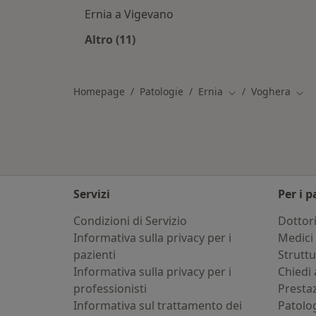
Ernia a Vigevano
Altro (11)
Altro nella categoria: Città vicino V
Homepage
Patologie
Ernia
Voghera
Cambia città
Camb
Servizi
Per i p
Condizioni di Servizio
Dottor
Informativa sulla privacy per i
Medici 
pazienti
Strutt
Informativa sulla privacy per i
Chiedi 
professionisti
Presta
Informativa sul trattamento dei
Patolo