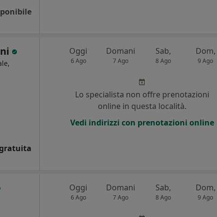
ponibile
ani
Oggi
Domani
Sab,
Dom,
6 Ago
7 Ago
8 Ago
9 Ago
le,
i
Lo specialista non offre prenotazioni
online in questa località.
Vedi indirizzi con prenotazioni online
gratuita
Oggi
Domani
Sab,
Dom,
6 Ago
7 Ago
8 Ago
9 Ago