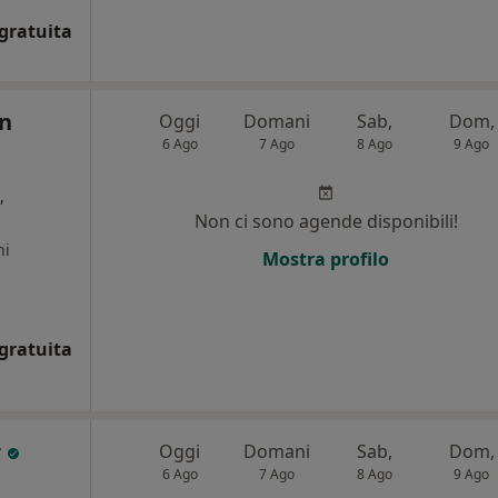
gratuita
n
Oggi
Domani
Sab,
Dom,
6 Ago
7 Ago
8 Ago
9 Ago
,
Non ci sono agende disponibili!
ni
Mostra profilo
gratuita
r
Oggi
Domani
Sab,
Dom,
6 Ago
7 Ago
8 Ago
9 Ago