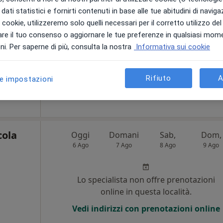
i
dati statistici e fornirti contenuti in base alle tue abitudini di navig
i i cookie, utilizzeremo solo quelli necessari per il corretto utilizzo de
Non ci sono agende disponibili!
re il tuo consenso o aggiornare le tue preferenze in qualsiasi mom
Chiedi di attivare le prenotazioni onlin
i. Per saperne di più, consulta la nostra
Informativa sui cookie
•
Mappa
Rifiuto
A
le impostazioni
70 €
cola
Oggi
Domani
Sab,
Dom,
6 Ago
7 Ago
8 Ago
9 Ago
i
Lo specialista non offre prenotazioni
online in questa località.
Vedi indirizzi con prenotazioni online