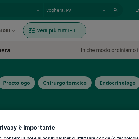
azione, medico, struttura
es: Roma
L
ibili
Vedi più filtri
•
1
hera
In che modo ordiniamo i r
Proctologo
Chirurgo toracico
Endocrinologo
mo
Oggi
Domani
Sab,
Dom,
privacy è importante
6 Ago
7 Ago
8 Ago
9 Ago
 consenti a noi e ai nostri partner di utilizzare cookie (o tecnologie 