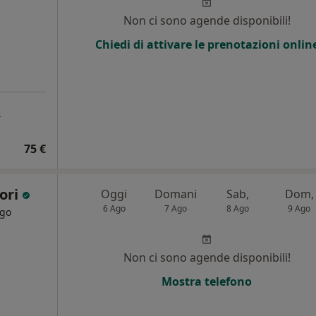
Non ci sono agende disponibili!
Chiedi di attivare le prenotazioni onlin
a
75 €
tori
Oggi
Domani
Sab,
Dom,
6 Ago
7 Ago
8 Ago
9 Ago
rgo
Non ci sono agende disponibili!
Mostra telefono