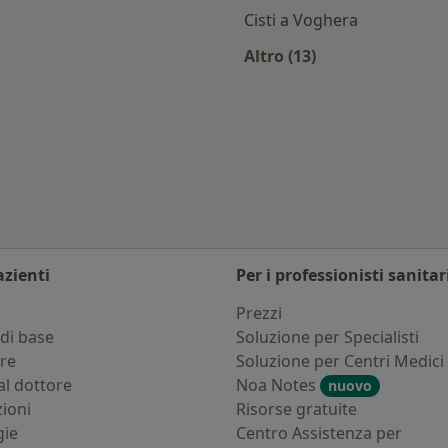
Cisti a Voghera
Altro (13)
oghera
Altro nella categoria
ia città
azienti
Per i professionisti sanitar
i
Prezzi
di base
Soluzione per Specialisti
ure
Soluzione per Centri Medici
al dottore
Noa Notes
nuovo
zioni
Risorse gratuite
gie
Centro Assistenza per