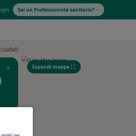
ogin
Sei un Professionista sanitario?
isultati
Espandi mappa
Lun,
Mar,
Mer,
10 Ago
11 Ago
12 Ago
simili) per