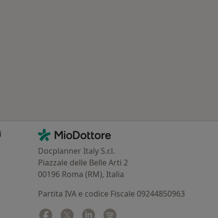
: Patologie correlate a Voghera
Contatti
MioDottore - Homepage
i
Docplanner Italy S.r.l.
Piazzale delle Belle Arti 2
00196 Roma (RM), Italia
Partita IVA e codice Fiscale 09244850963
Facebook
si apre in una nuova scheda
Twitter
si apre in una nuova scheda
Linkedin
si apre in una nuova scheda
Spotify
si apre in una nuova sched