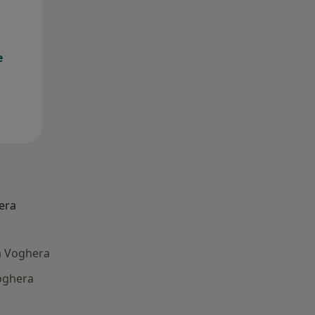
e
era
a Voghera
oghera