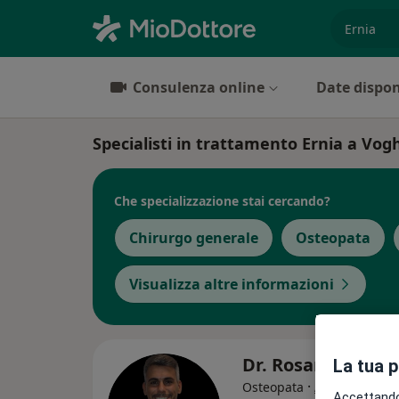
es. prest
Consulenza online
Date dispon
Specialisti in trattamento Ernia a Vog
Che specializzazione stai cercando?
Chirurgo generale
Osteopata
Visualizza altre informazioni
Dr. Rosario Abra
La tua 
·
Altro
Osteopata
Accettando,