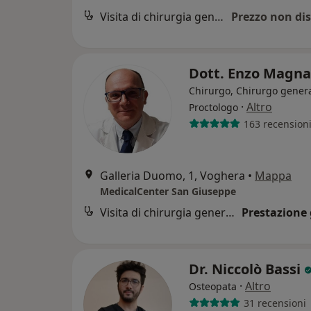
Visita di chirurgia generale
Prezzo non dis
Dott. Enzo Magn
Chirurgo, Chirurgo genera
·
Altro
Proctologo
163 recension
Galleria Duomo, 1, Voghera
•
Mappa
MedicalCenter San Giuseppe
Visita di chirurgia generale
Prestazione 
Dr. Niccolò Bassi
·
Altro
Osteopata
31 recensioni