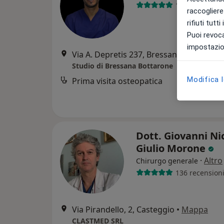
102 recension
raccogliere 
rifiuti tutt
Puoi revoca
impostazion
Via A. Depretis 237, Bressana Bottarone
Studio di Bressana Bottarone
Modifica 
Prima visita osteopatica
Dott. Giovanni Ni
Giulio Morone
·
Altro
Chirurgo generale
136 recension
Via Pirandello, 2, Casteggio
•
Mappa
CLASTMED SRL