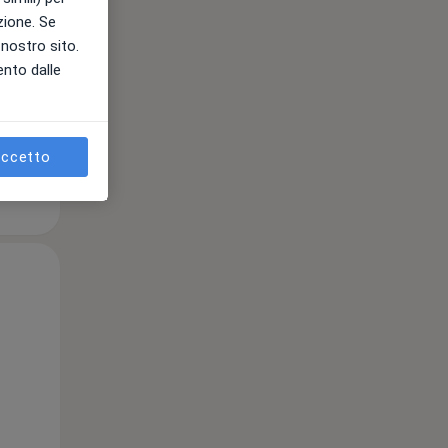
azione. Se
l nostro sito.
ento dalle
e
ccetto
Lun,
Mar,
Mer,
10 Ago
11 Ago
12 Ago