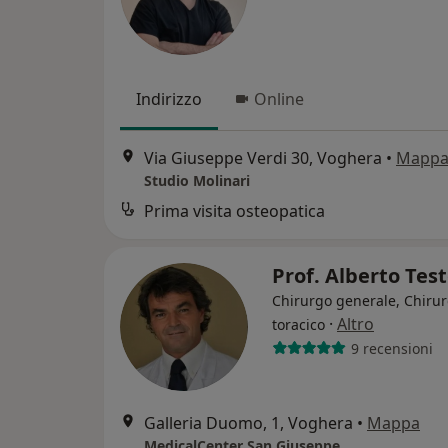
Indirizzo
Online
Via Giuseppe Verdi 30, Voghera
•
Mapp
Studio Molinari
Prima visita osteopatica
Prof. Alberto Tes
Chirurgo generale, Chiru
·
Altro
toracico
9 recensioni
Galleria Duomo, 1, Voghera
•
Mappa
MedicalCenter San Giuseppe