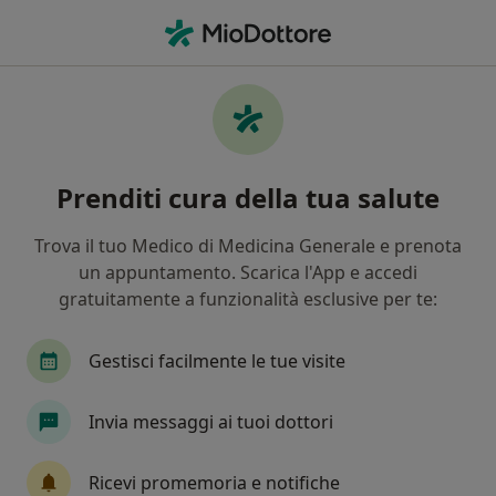
Men
Endometriosi • San Mauro Torinese, TO
Filters
• 1
Mappa
Specialisti in trattamento Endometriosi a
Prenditi cura della tua salute
San Mauro Torinese
In che modo ordiniamo i risultati
Trova il tuo Medico di Medicina Generale e prenota
un appuntamento. Scarica l'App e accedi
gratuitamente a funzionalità esclusive per te:
Che specializzazione stai cercando?
Ginecologo
Dermatologo
Cardiologo
Gestisci facilmente le tue visite
Invia messaggi ai tuoi dottori
Ricevi promemoria e notifiche