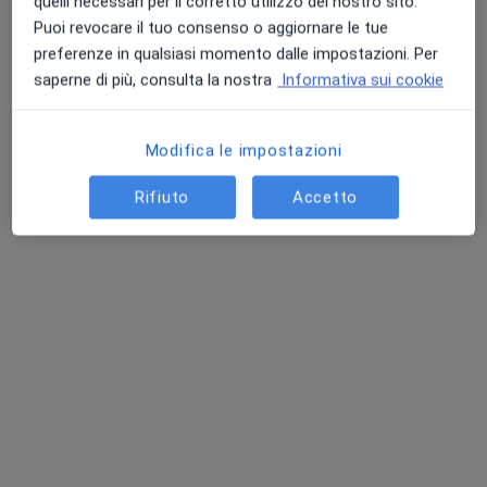
quelli necessari per il corretto utilizzo del nostro sito.
Puoi revocare il tuo consenso o aggiornare le tue
preferenze in qualsiasi momento dalle impostazioni. Per
saperne di più, consulta la nostra
Informativa sui cookie
Dott. Stefano Ongari
Ginecologo
Modifica le impostazioni
222 recensioni
Via Domodossola 10, San Mauro Torinese
•
Mappa
Rifiuto
Accetto
GENESI Centro Medico
Tampone cervicale
250 €
Questo dottore non ha ancora attivato le prenotazioni online presso questo indirizzo.
Chiedi di attivare le prenotazioni online