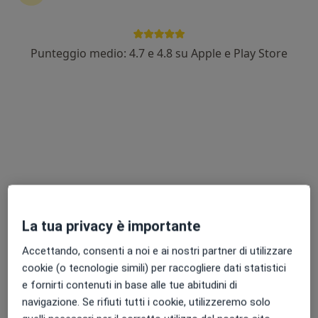
Punteggio medio: 4.7 e 4.8 su Apple e Play Store
Dott.ssa Veronica Cati
Biologo nutrizionista
64 recensioni
Strada San Mauro 172, Torino
•
Mappa
Farmacia Balossino
Analisi bioimpedenziometrica
50 €
Questo dottore non ha ancora attivato le prenotazioni online presso questo indirizzo.
Chiedi di attivare le prenotazioni online
La tua privacy è importante
Accettando, consenti a noi e ai nostri partner di utilizzare
cookie (o tecnologie simili) per raccogliere dati statistici
e fornirti contenuti in base alle tue abitudini di
navigazione. Se rifiuti tutti i cookie, utilizzeremo solo