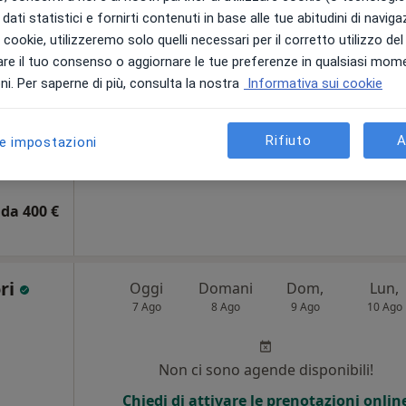
dati statistici e fornirti contenuti in base alle tue abitudini di navig
i i cookie, utilizzeremo solo quelli necessari per il corretto utilizzo de
Non ci sono agende disponibili!
re il tuo consenso o aggiornare le tue preferenze in qualsiasi mom
Chiedi di attivare le prenotazioni onlin
i. Per saperne di più, consulta la nostra
Informativa sui cookie
Rifiuto
A
le impostazioni
Mappa
da 400 €
ori
Oggi
Domani
Dom,
Lun,
7 Ago
8 Ago
9 Ago
10 Ago
i
Non ci sono agende disponibili!
Chiedi di attivare le prenotazioni onlin