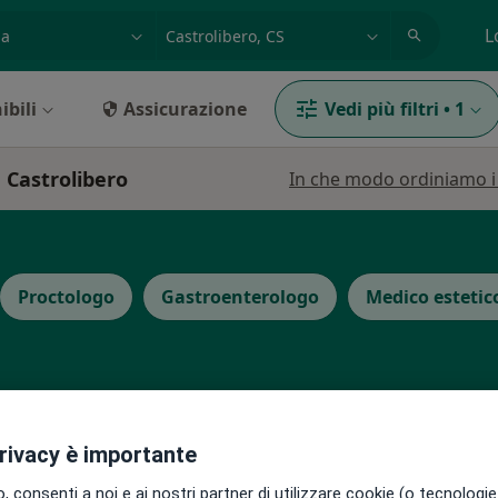
azione, medico, struttura
es: Roma
L
ibili
Assicurazione
Vedi più filtri
•
1
 Castrolibero
In che modo ordiniamo i r
Proctologo
Gastroenterologo
Medico estetic
ello
privacy è importante
Oggi
Domani
Dom,
Lun,
7 Ago
8 Ago
9 Ago
10 Ago
estetico,
 consenti a noi e ai nostri partner di utilizzare cookie (o tecnologie 