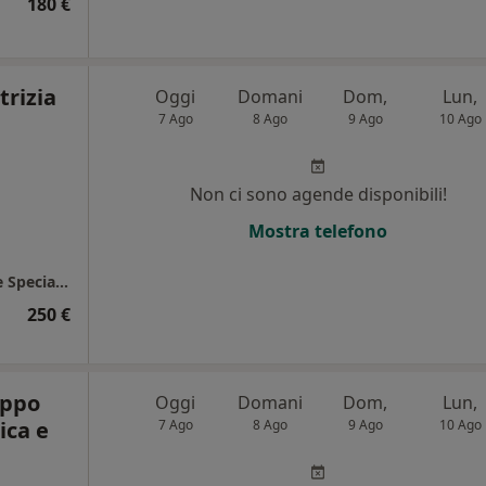
180 €
trizia
Oggi
Domani
Dom,
Lun,
7 Ago
8 Ago
9 Ago
10 Ago
Non ci sono agende disponibili!
Mostra telefono
Castrolibero - Gruppo Citrigno Diagnostica e Specialistica
250 €
uppo
Oggi
Domani
Dom,
Lun,
ica e
7 Ago
8 Ago
9 Ago
10 Ago