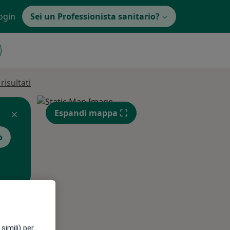
ogin
Sei un Professionista sanitario?
isultati
Espandi mappa
o
Mar,
Mer,
Gio,
11 Ago
12 Ago
13 Ago
simili) per