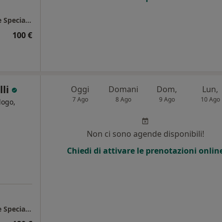
Castrolibero - Gruppo Citrigno Diagnostica e Specialistica
100 €
lli
Oggi
Domani
Dom,
Lun,
7 Ago
8 Ago
9 Ago
10 Ago
logo,
i
Non ci sono agende disponibili!
Chiedi di attivare le prenotazioni onlin
Castrolibero - Gruppo Citrigno Diagnostica e Specialistica