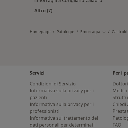
Emorragia a Corigliano Calabro
Altro (7)
Altro nella categoria: Città vicino Cas
Homepage
Patologie
Emorragia
Castroli
Cambia città
Servizi
Per i p
Condizioni di Servizio
Dottor
Informativa sulla privacy per i
Medici 
pazienti
Strutt
Informativa sulla privacy per i
Chiedi 
professionisti
Presta
Informativa sul trattamento dei
Patolo
dati personali per determinati
FAQ