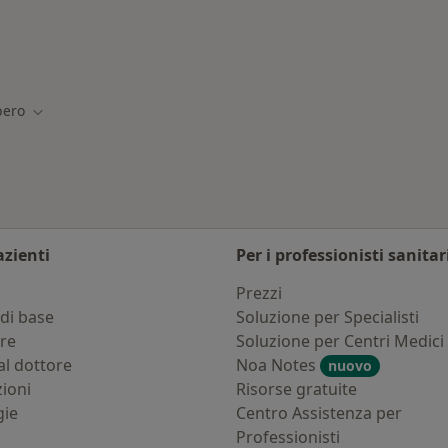
trolibero
bero
Cambia città
azienti
Per i professionisti sanitar
i
Prezzi
di base
Soluzione per Specialisti
ure
Soluzione per Centri Medici
al dottore
Noa Notes
nuovo
zioni
Risorse gratuite
gie
Centro Assistenza per
Professionisti