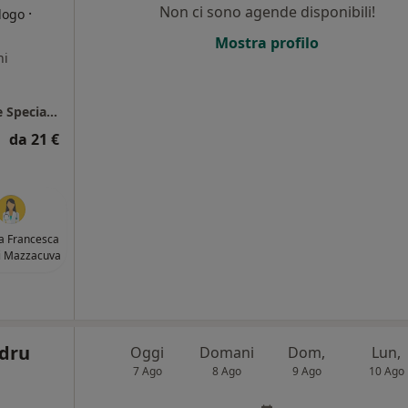
Non ci sono agende disponibili!
·
logo
Mostra profilo
ni
Castrolibero - Gruppo Citrigno Diagnostica e Specialistica
da 21 €
a Francesca
i Mazzacuva
ndru
Oggi
Domani
Dom,
Lun,
7 Ago
8 Ago
9 Ago
10 Ago