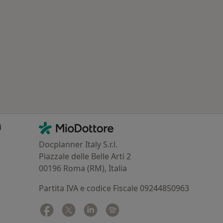
Contatti
MioDottore - Homepage
i
Docplanner Italy S.r.l.
Piazzale delle Belle Arti 2
00196 Roma (RM), Italia
Partita IVA e codice Fiscale 09244850963
Facebook
si apre in una nuova scheda
Twitter
si apre in una nuova scheda
Linkedin
si apre in una nuova scheda
Spotify
si apre in una nuova sched