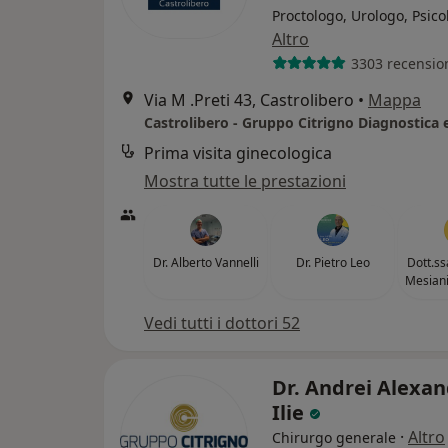
Proctologo, Urologo, Psico
Altro
3303 recensio
Via M .Preti 43, Castrolibero
•
Mappa
Prima visita ginecologica
Mostra tutte le prestazioni
Dr. Alberto Vannelli
Dr. Pietro Leo
Dott.ss
Mesian
Vedi tutti i dottori 52
Dr. Andrei Alexa
Ilie
·
Altro
Chirurgo generale