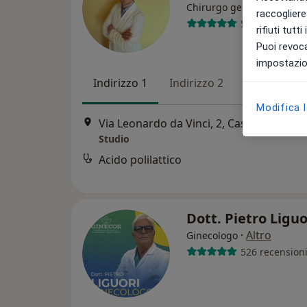
·
Altro
Chirurgo generale
raccogliere 
50 recensioni
rifiuti tutt
Puoi revoca
impostazion
Indirizzo 1
Indirizzo 2
Online
Modifica 
Via Leonardo da Vinci, 2, Castrolibero
•
Studio
Acido polilattico
Dott. Pietro Ligu
·
Altro
Ginecologo
526 recension