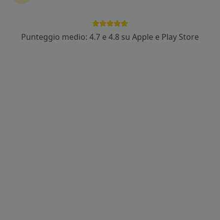
Punteggio medio: 4.7 e 4.8 su Apple e Play Store
Dott. Daniele Di Caterino
·
Altro
Medico di medicina generale, Nutrizionista
Indirizzo 1
Indirizzo 2
Via Traiano, 5, Terracina
•
Mappa
Studio Medico Dr Daniele Di Caterino
Visita medica generica in CONVENZIONE
Prestazione gratuita
Questo dottore non ha ancora attivato le prenotazioni online presso questo indirizzo.
Chiedi di attivare le prenotazioni online