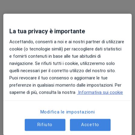
Chiedi di attivare le prenotazioni online
La tua privacy è importante
Accettando, consenti a noi e ai nostri partner di utilizzare
cookie (o tecnologie simili) per raccogliere dati statistici
e fornirti contenuti in base alle tue abitudini di
navigazione. Se rifiuti tutti i cookie, utilizzeremo solo
Dr. Silvio Scalzo
quelli necessari per il corretto utilizzo del nostro sito.
Puoi revocare il tuo consenso o aggiornare le tue
·
Altro
Urologo, Andrologo
preferenze in qualsiasi momento dalle impostazioni. Per
130 recensioni
saperne di più, consulta la nostra
Informativa sui cookie
Via Appia, 158, Terracina
•
Mappa
Poliambulatorio Elpis Medica
Modifica le impostazioni
Prima visita urologica
120 €
Questo dottore non ha ancora attivato le prenotazioni online presso questo indirizzo.
Rifiuto
Accetto