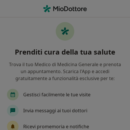
Men
Dolore • Terracina, LT
Filters
• 1
Mappa
Specialisti in trattamento Dolore a
Prenditi cura della tua salute
Terracina
In che modo ordiniamo i risultati
Trova il tuo Medico di Medicina Generale e prenota
un appuntamento. Scarica l'App e accedi
gratuitamente a funzionalità esclusive per te:
Che specializzazione stai cercando?
Medico di medicina generale
Psicologo
Or
Gestisci facilmente le tue visite
Invia messaggi ai tuoi dottori
Ricevi promemoria e notifiche