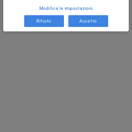
Modifica le impostazioni
Rifiuto
Accetto
Dott. Lorenzo Mazzocchetti
·
Altro
Cardiologo
209 recensioni
Via Guidonia 1, Montesilvano
•
Mappa
Studio Privato Dottor Mazzocchetti
Visita cardiologica + ECG + ecocardiogramma
150 €
Questo dottore non ha ancora attivato le prenotazioni online presso questo indirizzo.
Chiedi di attivare le prenotazioni online