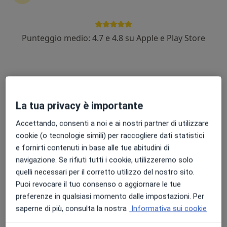
Punteggio medio: 4.7 e 4.8 su Apple e Play Store
Dott.ssa Roberta Magnano
·
Altro
Cardiologa
23 recensioni
Via Cavallotti 3b, Montesilvano
•
Mappa
La tua privacy è importante
Medical Center
Visita cardiologica
da 130 €
Accettando, consenti a noi e ai nostri partner di utilizzare
cookie (o tecnologie simili) per raccogliere dati statistici
Questo dottore non ha ancora attivato le prenotazioni online presso questo indirizzo.
e fornirti contenuti in base alle tue abitudini di
Chiedi di attivare le prenotazioni online
navigazione. Se rifiuti tutti i cookie, utilizzeremo solo
quelli necessari per il corretto utilizzo del nostro sito.
Puoi revocare il tuo consenso o aggiornare le tue
preferenze in qualsiasi momento dalle impostazioni. Per
saperne di più, consulta la nostra
Informativa sui cookie