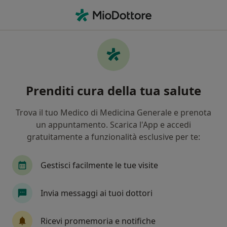
Men
Dolore Toracico • Montesilvano, PE
Filters
• 1
Mappa
Specialisti in trattamento Dolore toracico a
Prenditi cura della tua salute
Montesilvano
In che modo ordiniamo i risultati
Trova il tuo Medico di Medicina Generale e prenota
un appuntamento. Scarica l'App e accedi
gratuitamente a funzionalità esclusive per te:
Che specializzazione stai cercando?
Cardiologo
Gestisci facilmente le tue visite
Invia messaggi ai tuoi dottori
Ricevi promemoria e notifiche