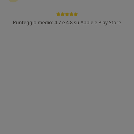
Punteggio medio: 4.7 e 4.8 su Apple e Play Store
Dr. Gianluca Clemente
·
Altro
Chirurgo plastico, Medico estetico, Chirurgo estetico
33 recensioni
Indirizzo 1
Indirizzo 2
Online
Corso Antonio Gramsci 157, Marsala
•
Mappa
Medical Center Marsala
Biorivitalizzazione
da 150 €
Questo dottore non ha ancora attivato le prenotazioni online presso questo indirizzo.
Chiedi di attivare le prenotazioni online