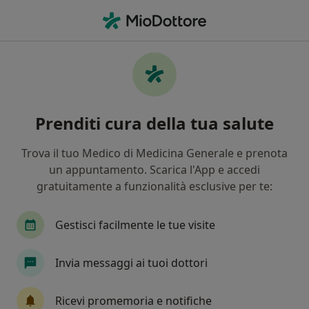
Men
Dito A Scatto • Marsala, TP
Filters
• 1
Mappa
Specialisti in trattamento Dito a scatto a
Prenditi cura della tua salute
Marsala
In che modo ordiniamo i risultati
Trova il tuo Medico di Medicina Generale e prenota
un appuntamento. Scarica l'App e accedi
gratuitamente a funzionalità esclusive per te:
Che specializzazione stai cercando?
Medico estetico
Chirurgo plastico
Chirurg
Gestisci facilmente le tue visite
Invia messaggi ai tuoi dottori
Ricevi promemoria e notifiche