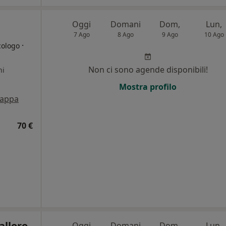
Oggi
Domani
Dom,
Lun,
7 Ago
8 Ago
9 Ago
10 Ago
·
cologo
Non ci sono agende disponibili!
ni
Mostra profilo
appa
70 €
alloro
Oggi
Domani
Dom,
Lun,