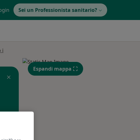
ogin
Sei un Professionista sanitario?
 i
Espandi mappa
Mar,
Mer,
Gio,