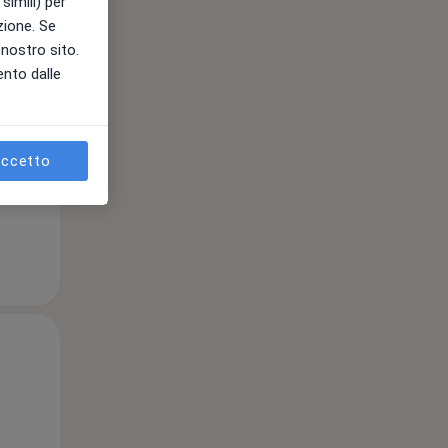
simili) per
11 Ago
12 Ago
13 Ago
azione. Se
l nostro sito.
ento dalle
e
ccetto
Mar,
Mer,
Gio,
11 Ago
12 Ago
13 Ago