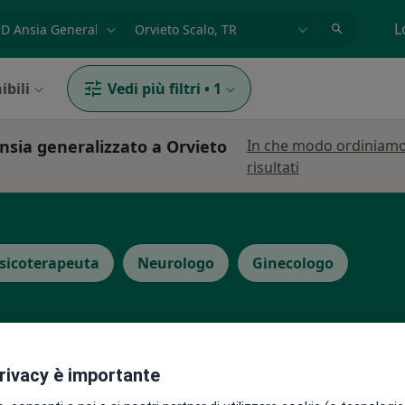
azione, medico, struttura
es: Roma
L
ibili
Vedi più filtri
•
1
ansia generalizzato a Orvieto
In che modo ordiniamo
risultati
sicoterapeuta
Neurologo
Ginecologo
privacy è importante
Oggi
Domani
Dom,
Lun,