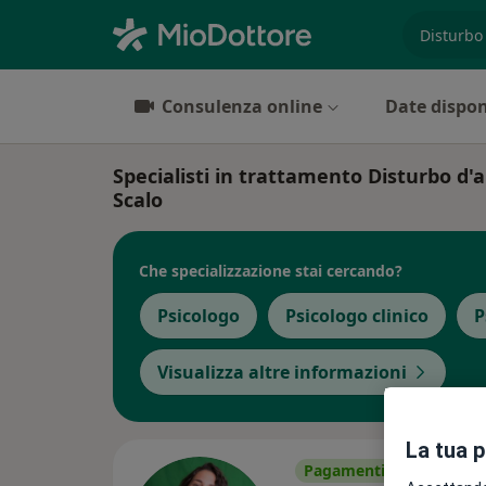
es. prest
Consulenza online
Date dispon
Specialisti in trattamento Disturbo d'
Scalo
Che specializzazione stai cercando?
Psicologo
Psicologo clinico
P
Visualizza altre informazioni
La tua 
Pagamenti online