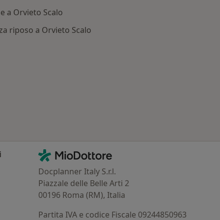
e a Orvieto Scalo
a riposo a Orvieto Scalo
 Patologie correlate a Orvieto Scalo
Contatti
MioDottore - Homepage
i
Docplanner Italy S.r.l.
Piazzale delle Belle Arti 2
00196 Roma (RM), Italia
Partita IVA e codice Fiscale 09244850963