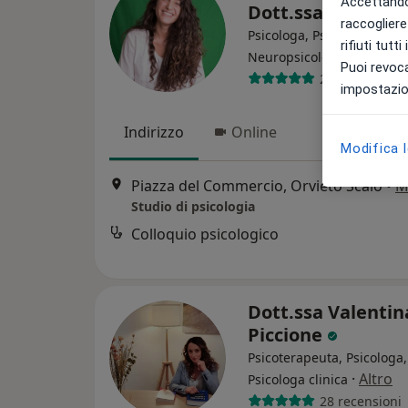
Accettando,
Dott.ssa Saida Al
raccogliere 
Psicologa, Psicologa clinic
rifiuti tutt
·
Altro
Neuropsicologa
Puoi revoca
23 recensioni
impostazion
Indirizzo
Online
Modifica 
Piazza del Commercio, Orvieto Scalo
•
M
Studio di psicologia
Colloquio psicologico
Dott.ssa Valentin
Piccione
Psicoterapeuta, Psicologa,
·
Altro
Psicologa clinica
28 recensioni