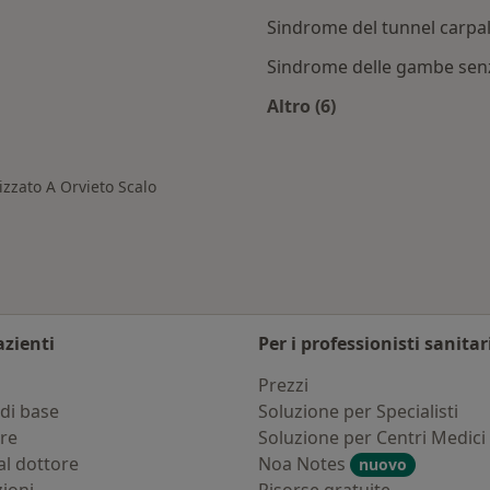
Sindrome del tunnel carpal
Sindrome delle gambe senz
Altro (6)
vieto Scalo
Altro nella categoria:
izzato A Orvieto Scalo
azienti
Per i professionisti sanitar
i
Prezzi
di base
Soluzione per Specialisti
ure
Soluzione per Centri Medici
al dottore
Noa Notes
nuovo