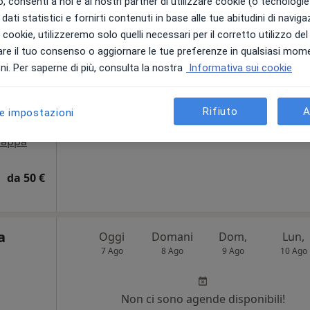
 consenti a noi e ai nostri partner di utilizzare cookie (o tecnologie 
7 Ago
8 Ago
9 Ago
10 Ago
aya
dati statistici e fornirti contenuti in base alle tue abitudini di navig
a,
i i cookie, utilizzeremo solo quelli necessari per il corretto utilizzo de
Non ci sono agende disponibili!
re il tuo consenso o aggiornare le tue preferenze in qualsiasi mom
i. Per saperne di più, consulta la nostra
Informativa sui cookie
Chiedi di attivare le prenotazioni onlin
Rifiuto
A
le impostazioni
appa
da 50 €
a
Oggi
Domani
Dom,
Lun,
7 Ago
8 Ago
9 Ago
10 Ago
Non ci sono agende disponibili!