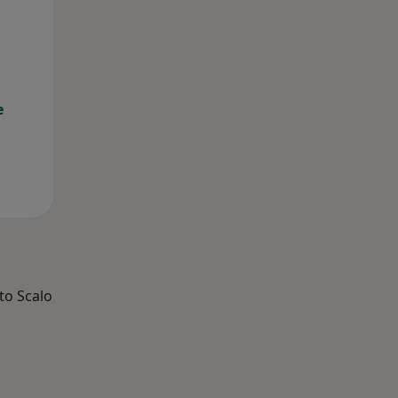
11 Ago
12 Ago
13 Ago
e
to Scalo