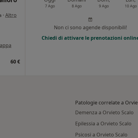
7 Ago
8 Ago
9 Ago
10 Ago
·
Altro
a
Non ci sono agende disponibili!
Chiedi di attivare le prenotazioni onlin
appa
60 €
Patologie correlate a Orvie
Demenza a Orvieto Scalo
Epilessia a Orvieto Scalo
Psicosi a Orvieto Scalo