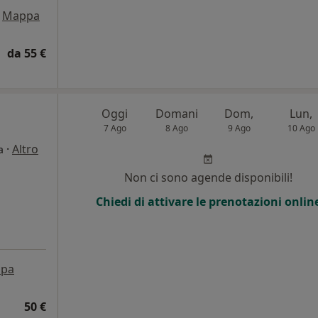
Mappa
da 55 €
Oggi
Domani
Dom,
Lun,
7 Ago
8 Ago
9 Ago
10 Ago
·
Altro
a
Non ci sono agende disponibili!
Chiedi di attivare le prenotazioni onlin
pa
50 €