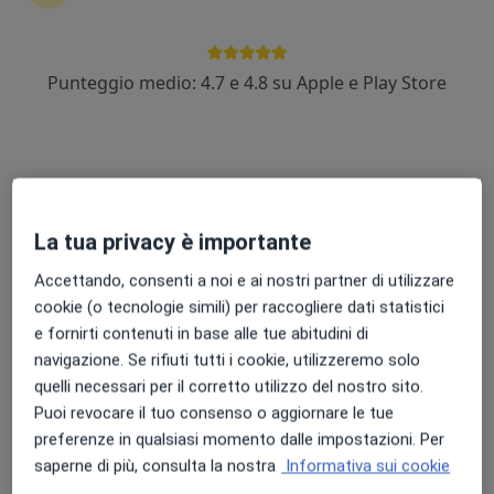
Punteggio medio: 4.7 e 4.8 su Apple e Play Store
Dr. Renato Masala
·
Altro
Endocrinologo, Diabetologo, Geriatra
110 recensioni
Via Della Stazione 2, Priverno
•
Mappa
Diagnostica San Tommaso
La tua privacy è importante
Visita diabetologica
130 €
Accettando, consenti a noi e ai nostri partner di utilizzare
Questo dottore non ha ancora attivato le prenotazioni online presso questo indirizzo.
cookie (o tecnologie simili) per raccogliere dati statistici
e fornirti contenuti in base alle tue abitudini di
Chiedi di attivare le prenotazioni online
navigazione. Se rifiuti tutti i cookie, utilizzeremo solo
quelli necessari per il corretto utilizzo del nostro sito.
Puoi revocare il tuo consenso o aggiornare le tue
preferenze in qualsiasi momento dalle impostazioni. Per
saperne di più, consulta la nostra
Informativa sui cookie