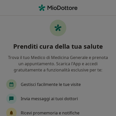
Men
Disturbi Della Crescita • Priverno, LT
Filters
• 1
Assicurazione
Map
Specialisti in trattamento Disturbi Della
Prenditi cura della tua salute
Crescita a Priverno
In che modo ordiniamo i risultati
Trova il tuo Medico di Medicina Generale e prenota
un appuntamento. Scarica l'App e accedi
gratuitamente a funzionalità esclusive per te:
Che specializzazione stai cercando?
Endocrinologo
Diabetologo
Nutrizionista
Gestisci facilmente le tue visite
Invia messaggi ai tuoi dottori
Ricevi promemoria e notifiche