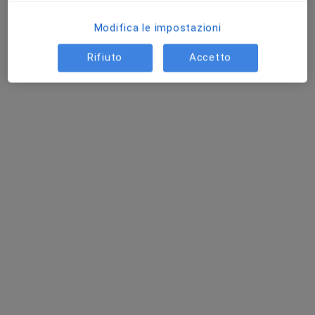
Modifica le impostazioni
Rifiuto
Accetto
Dott.ssa Chiara Delehaye
Pediatra di libera scelta, Pediatra
22 recensioni
Via XXV Aprile, 45, Priverno
•
Mappa
Studio Priverno
Prima visita pediatrica
Prezzo non disponibile
Questo dottore non ha ancora attivato le prenotazioni online presso questo indirizzo.
Chiedi di attivare le prenotazioni online