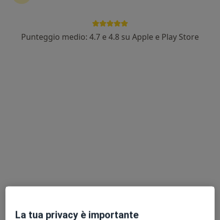
Punteggio medio: 4.7 e 4.8 su Apple e Play Store
Dott.ssa Sabrina Gualtieri
·
Altro
Psicologa, Psicoterapeuta
12 recensioni
Indirizzo
Online
Piazza San Lorenzo, 1, Trezzano sul Naviglio
•
Mappa
DISPONIBILITA' ONLINE - Sabrina Gualtieri
Colloquio psicologico
50 €
Questo dottore non ha ancora attivato le prenotazioni online presso questo indirizzo.
Chiedi di attivare le prenotazioni online
La tua privacy è importante