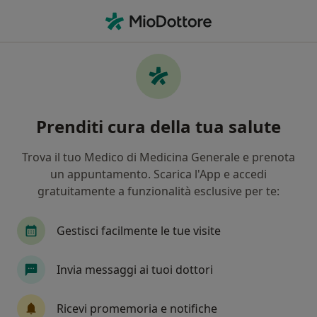
Men
Disturbi Alimentari • Trezzano sul Naviglio, MI
Filters
• 1
Mappa
Specialisti in trattamento Disturbi
Prenditi cura della tua salute
alimentari a Trezzano sul Naviglio
In che modo ordiniamo i risultati
Trova il tuo Medico di Medicina Generale e prenota
un appuntamento. Scarica l'App e accedi
gratuitamente a funzionalità esclusive per te:
Che specializzazione stai cercando?
Psicoterapeuta
Psicologo
Nutrizionista
Gestisci facilmente le tue visite
Invia messaggi ai tuoi dottori
Ricevi promemoria e notifiche