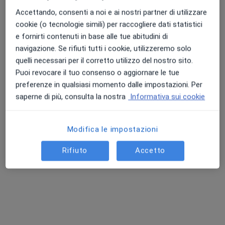
Accettando, consenti a noi e ai nostri partner di utilizzare
cookie (o tecnologie simili) per raccogliere dati statistici
e fornirti contenuti in base alle tue abitudini di
navigazione. Se rifiuti tutti i cookie, utilizzeremo solo
quelli necessari per il corretto utilizzo del nostro sito.
Puoi revocare il tuo consenso o aggiornare le tue
Pagamenti online
preferenze in qualsiasi momento dalle impostazioni. Per
Dott.ssa Simona Cosentino
saperne di più, consulta la nostra
Informativa sui cookie
·
Altro
Biologo nutrizionista, Nutrizionista
17 recensioni
Modifica le impostazioni
Indirizzo
Online
Rifiuto
Accetto
Viale Leonardo da Vinci 277/a, Trezzano sul Naviglio
•
Mappa
Studio Privato Dottoressa Simona Cosentino
Check up nutrizionale
80 €
Questo dottore non ha ancora attivato le prenotazioni online presso questo indirizzo.