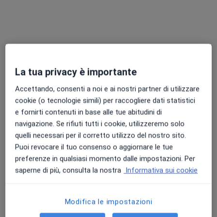
La tua privacy è importante
Dott. Filippo Confalonieri
Accettando, consenti a noi e ai nostri partner di utilizzare
·
Altro
Oculista
cookie (o tecnologie simili) per raccogliere dati statistici
93 recensioni
e fornirti contenuti in base alle tue abitudini di
Piazzale Gorizia 25, Carpi
•
Mappa
navigazione. Se rifiuti tutti i cookie, utilizzeremo solo
Studio Confalonieri Ferraro
quelli necessari per il corretto utilizzo del nostro sito.
Puoi revocare il tuo consenso o aggiornare le tue
Visita oculistica
da 120 €
preferenze in qualsiasi momento dalle impostazioni. Per
Questo dottore non ha ancora attivato le prenotazioni online presso questo indirizzo.
saperne di più, consulta la nostra
Informativa sui cookie
Chiedi di attivare le prenotazioni online
Modifica le impostazioni