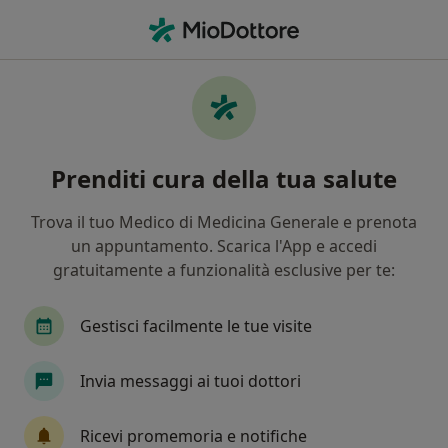
Men
Distacco Della Retina • Carpi, MO
Filters
• 1
Assicurazione
Map
Specialisti in trattamento Distacco della
Prenditi cura della tua salute
retina a Carpi
In che modo ordiniamo i risultati
Trova il tuo Medico di Medicina Generale e prenota
un appuntamento. Scarica l'App e accedi
gratuitamente a funzionalità esclusive per te:
Che specializzazione stai cercando?
Oculista
Chirurgo
Urologo
Gastroen
Gestisci facilmente le tue visite
Invia messaggi ai tuoi dottori
Ricevi promemoria e notifiche