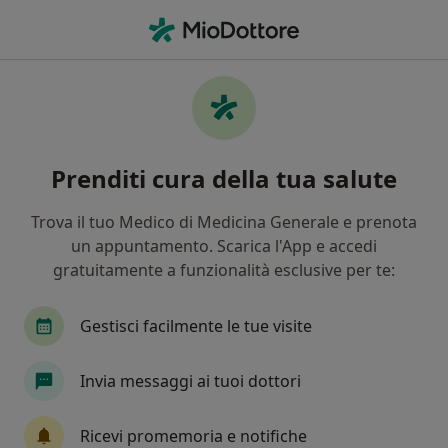
Men
Difetti Estetici • Finale Emilia, MO
Filters
• 1
Mappa
Specialisti in trattamento difetti estetici a
Prenditi cura della tua salute
Finale Emilia
In che modo ordiniamo i risultati
Trova il tuo Medico di Medicina Generale e prenota
un appuntamento. Scarica l'App e accedi
gratuitamente a funzionalità esclusive per te:
Che specializzazione stai cercando?
Dermatologo
Endocrinologo
Logopedista
Gestisci facilmente le tue visite
Invia messaggi ai tuoi dottori
Ricevi promemoria e notifiche