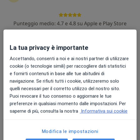
Punteggio medio: 4.7 e 4.8 su Apple e Play Store
Dr. Antonio Alma
·
Altro
Dermatologo, Tricologo, Venereologo
152 recensioni
La tua privacy è importante
Via Statale Modena, 36, Finale Emilia
•
Mappa
Accettando, consenti a noi e ai nostri partner di utilizzare
Poliambulatorio Salus
cookie (o tecnologie simili) per raccogliere dati statistici
e fornirti contenuti in base alle tue abitudini di
Asportazione di tumori benigni della cute
da 150 €
navigazione. Se rifiuti tutti i cookie, utilizzeremo solo
Questo dottore non ha ancora attivato le prenotazioni online presso questo indirizzo.
quelli necessari per il corretto utilizzo del nostro sito.
Puoi revocare il tuo consenso o aggiornare le tue
Chiedi di attivare le prenotazioni online
preferenze in qualsiasi momento dalle impostazioni. Per
saperne di più, consulta la nostra
Informativa sui cookie
Modifica le impostazioni