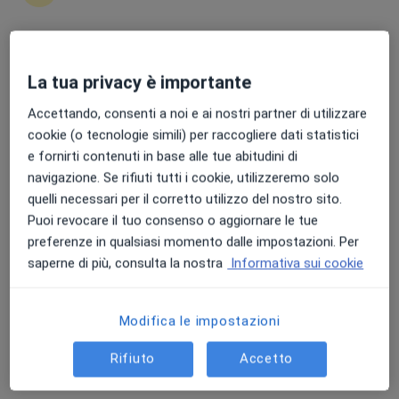
Punteggio medio: 4.7 e 4.8 su Apple e Play Store
La tua privacy è importante
Dott.ssa Anastasia Cottone
Nutrizionista, Dietologo, Dietista
Accettando, consenti a noi e ai nostri partner di utilizzare
22 recensioni
cookie (o tecnologie simili) per raccogliere dati statistici
e fornirti contenuti in base alle tue abitudini di
Indirizzo
Online
navigazione. Se rifiuti tutti i cookie, utilizzeremo solo
quelli necessari per il corretto utilizzo del nostro sito.
Puoi revocare il tuo consenso o aggiornare le tue
Via dei Carpini 25, Codroipo
•
Mappa
preferenze in qualsiasi momento dalle impostazioni. Per
Punto Salute
saperne di più, consulta la nostra
Informativa sui cookie
Dieta personalizzata
100 €
Questo dottore non ha ancora attivato le prenotazioni online presso questo indirizzo.
Modifica le impostazioni
Chiedi di attivare le prenotazioni online
Rifiuto
Accetto