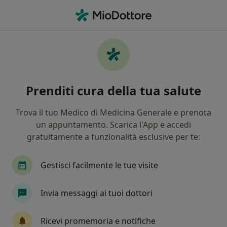
Men
Diabete Mellito • Codroipo, UD
Filters
• 1
Mappa
Specialisti in trattamento Diabete mellito a
Prenditi cura della tua salute
Codroipo
In che modo ordiniamo i risultati
Trova il tuo Medico di Medicina Generale e prenota
un appuntamento. Scarica l'App e accedi
gratuitamente a funzionalità esclusive per te:
Che specializzazione stai cercando?
Nutrizionista
Dietista
Dietologo
Gestisci facilmente le tue visite
Invia messaggi ai tuoi dottori
Ricevi promemoria e notifiche