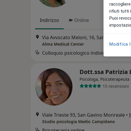
raccogliere 
rifiuti tutt
Puoi revoca
Indirizzo
Online
impostazion
Via Avvocato Meloni, 16, San Gavino Monreale
Alma Medical Center
Modifica 
Colloquio psicologico individuale
Dott.ssa Patrizia
Psicologa, Psicoterapeuta
15 recensioni
Viale Trieste 93, San Gavino Monreale
•
Studio psicologia Medio Campidano
Psicoterapia online