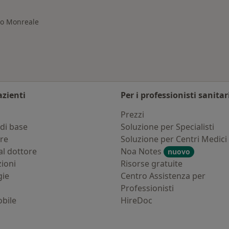
no Monreale
azienti
Per i professionisti sanitar
i
Prezzi
di base
Soluzione per Specialisti
ure
Soluzione per Centri Medici
al dottore
Noa Notes
nuovo
zioni
Risorse gratuite
gie
Centro Assistenza per
Professionisti
bile
HireDoc