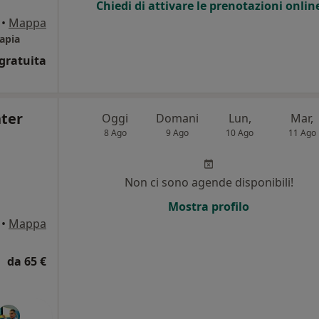
Chiedi di attivare le prenotazioni onlin
•
Mappa
apia
gratuita
ter
Oggi
Domani
Lun,
Mar,
8 Ago
9 Ago
10 Ago
11 Ago
Non ci sono agende disponibili!
Mostra profilo
•
Mappa
da 65 €