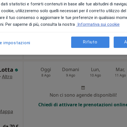
dati statistici e fornirti contenuti in base alle tue abitudini di navig
Mostra telefono
i i cookie, utilizzeremo solo quelli necessari per il corretto utilizzo de
re il tuo consenso o aggiornare le tue preferenze in qualsiasi mom
i. Per saperne di più, consulta la nostra
Informativa sui cookie
•
Mappa
Rifiuto
A
le impostazioni
da 65 €
 Lotta
Oggi
Domani
Lun,
Mar,
8 Ago
9 Ago
10 Ago
11 Ago
·
Altro
Non ci sono agende disponibili!
Chiedi di attivare le prenotazioni onlin
Mappa
da 70 €