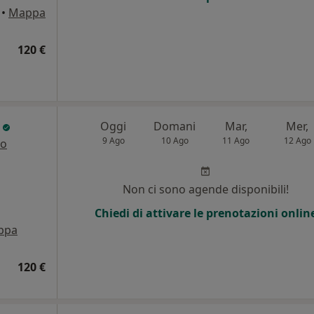
•
Mappa
120 €
i
Oggi
Domani
Mar,
Mer,
9 Ago
10 Ago
11 Ago
12 Ago
ro
Non ci sono agende disponibili!
Chiedi di attivare le prenotazioni onlin
ppa
120 €