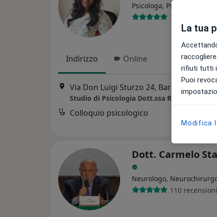
Psicologa, Psicologa clinic
13 recensioni
La tua 
Accettando,
raccogliere 
Indirizzo
Online
rifiuti tutt
Puoi revoca
Via Don Luigi Sturzo 24, Barcellona Pozzo di Gotto
impostazion
Studio di Psicologia Dott.ssa Rachele Isgro'
Colloquio psicologico
Modifica 
Dott. Carmelo Sta
Neurologo, Neurochirurg
110 recension