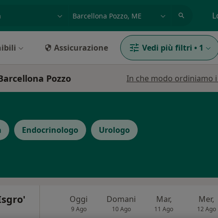
azione, medico, struttura
es: Roma
L
ibili
Assicurazione
Vedi più filtri
•
1
Barcellona Pozzo
In che modo ordiniamo i r
a
Endocrinologo
Urologo
Isgro'
Oggi
Domani
Mar,
Mer,
9 Ago
10 Ago
11 Ago
12 Ago