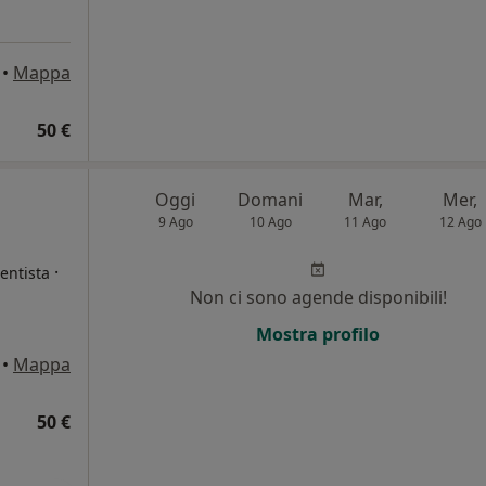
•
Mappa
50 €
Oggi
Domani
Mar,
Mer,
9 Ago
10 Ago
11 Ago
12 Ago
·
entista
Non ci sono agende disponibili!
Mostra profilo
•
Mappa
50 €