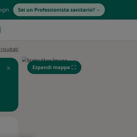
ogin
Sei un Professionista sanitario?
isultati
Espandi mappa
Gio,
Ven,
Sab,
13 Ago
14 Ago
15 Ago