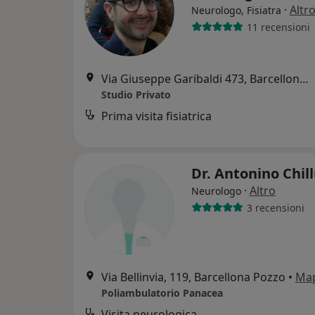
·
Altr
Neurologo, Fisiatra
11 recensioni
Via Giuseppe Garibaldi 473, Barcellona Pozzo di Gotto
Studio Privato
Prima visita fisiatrica
Dr. Antonino Chil
·
Altro
Neurologo
3 recensioni
Via Bellinvia, 119, Barcellona Pozzo
•
Ma
Poliambulatorio Panacea
Visita neurologica