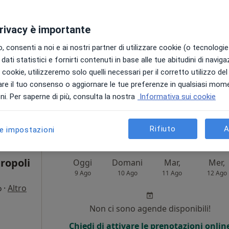
·
Altro
a
Non ci sono agende disponibili!
privacy è importante
Chiedi di attivare le prenotazioni onlin
 consenti a noi e ai nostri partner di utilizzare cookie (o tecnologie 
dati statistici e fornirti contenuti in base alle tue abitudini di navig
i i cookie, utilizzeremo solo quelli necessari per il corretto utilizzo de
re il tuo consenso o aggiornare le tue preferenze in qualsiasi mom
•
Mappa
i. Per saperne di più, consulta la nostra
Informativa sui cookie
50 €
Rifiuto
A
le impostazioni
ropoli
Oggi
Domani
Mar,
Mer,
9 Ago
10 Ago
11 Ago
12 Ago
·
Altro
o
i
Non ci sono agende disponibili!
Chiedi di attivare le prenotazioni onlin