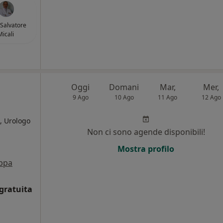
 Salvatore
Micali
Oggi
Domani
Mar,
Mer,
9 Ago
10 Ago
11 Ago
12 Ago
, Urologo
Non ci sono agende disponibili!
i
Mostra profilo
ppa
gratuita