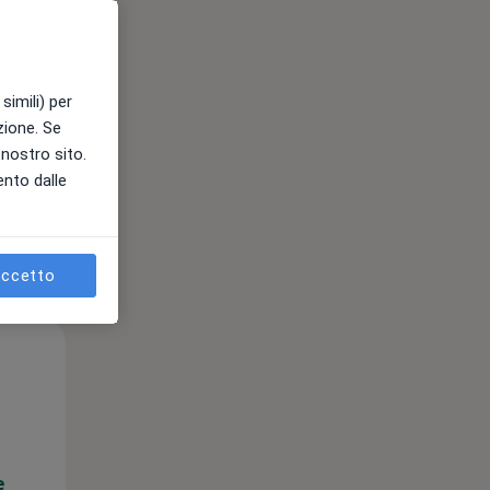
e
simili) per
azione. Se
l nostro sito.
ento dalle
ccetto
Gio,
Ven,
Sab,
13 Ago
14 Ago
15 Ago
e