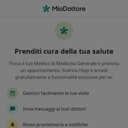
Men
Criptorchidismo • Arezzo, AR
Filters
• 1
Mappa
Specialisti in trattamento Criptorchidismo a
Prenditi cura della tua salute
Arezzo
In che modo ordiniamo i risultati
Trova il tuo Medico di Medicina Generale e prenota
un appuntamento. Scarica l'App e accedi
gratuitamente a funzionalità esclusive per te:
Che specializzazione stai cercando?
Urologo
Andrologo
Gestisci facilmente le tue visite
Invia messaggi ai tuoi dottori
Ricevi promemoria e notifiche