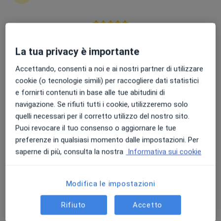
Punteggio medio: 4.7 e 4.8 su Apple e Play Store
Dott. Pier Andrea Della Camera
La tua privacy è importante
·
Altro
Urologo, Andrologo
Accettando, consenti a noi e ai nostri partner di utilizzare
324 recensioni
cookie (o tecnologie simili) per raccogliere dati statistici
Via Petrarca 22, Arezzo
•
Mappa
e fornirti contenuti in base alle tue abitudini di
Centro Urologialaser
navigazione. Se rifiuti tutti i cookie, utilizzeremo solo
quelli necessari per il corretto utilizzo del nostro sito.
Questo dottore non ha ancora attivato le prenotazioni online presso questo indirizzo.
Puoi revocare il tuo consenso o aggiornare le tue
Chiedi di attivare le prenotazioni online
preferenze in qualsiasi momento dalle impostazioni. Per
saperne di più, consulta la nostra
Informativa sui cookie
Modifica le impostazioni
Rifiuto
Accetto