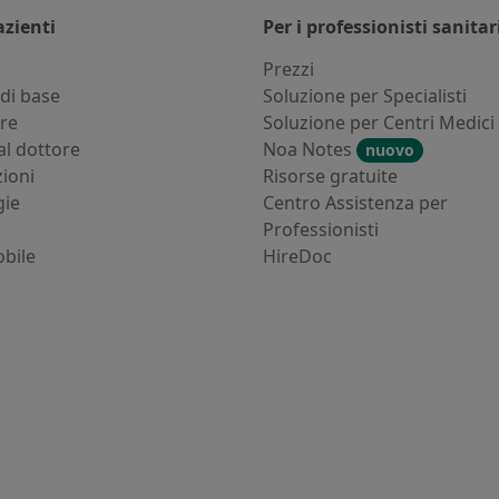
azienti
Per i professionisti sanitar
i
Prezzi
di base
Soluzione per Specialisti
ure
Soluzione per Centri Medici
al dottore
Noa Notes
nuovo
zioni
Risorse gratuite
gie
Centro Assistenza per
Professionisti
bile
HireDoc