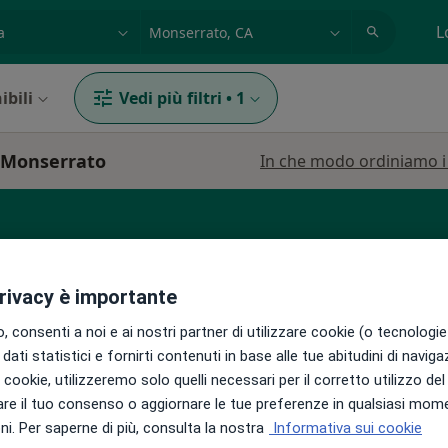
azione, medico, struttura
es: Roma
L
ibili
Vedi più filtri
•
1
a Monserrato
In che modo ordiniamo i r
Chirurgo
privacy è importante
 consenti a noi e ai nostri partner di utilizzare cookie (o tecnologie 
sa
Oggi
Domani
Dom,
Lun,
dati statistici e fornirti contenuti in base alle tue abitudini di navig
7 Ago
8 Ago
9 Ago
10 Ago
i i cookie, utilizzeremo solo quelli necessari per il corretto utilizzo de
catore,
re il tuo consenso o aggiornare le tue preferenze in qualsiasi mom
i. Per saperne di più, consulta la nostra
Informativa sui cookie
Non ci sono agende disponibili!