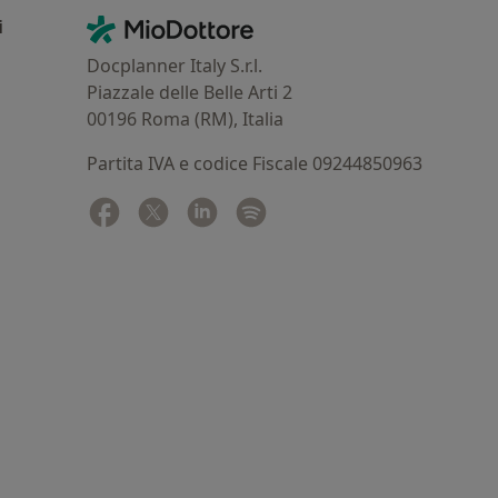
Contatti
MioDottore - Homepage
i
Docplanner Italy S.r.l.
Piazzale delle Belle Arti 2
00196 Roma (RM), Italia
Partita IVA e codice Fiscale 09244850963
Facebook
si apre in una nuova scheda
Twitter
si apre in una nuova scheda
Linkedin
si apre in una nuova scheda
Spotify
si apre in una nuova sched