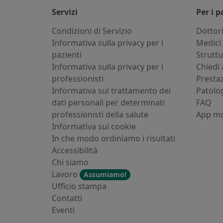
Servizi
Per i p
Condizioni di Servizio
Dottor
Informativa sulla privacy per i
Medici 
pazienti
Strutt
Informativa sulla privacy per i
Chiedi 
professionisti
Presta
Informativa sul trattamento dei
Patolo
dati personali per determinati
FAQ
professionisti della salute
App mo
Informativa sui cookie
In che modo ordiniamo i risultati
Accessibilità
Chi siamo
Lavoro
Assumiamo!
Ufficio stampa
Contatti
Eventi