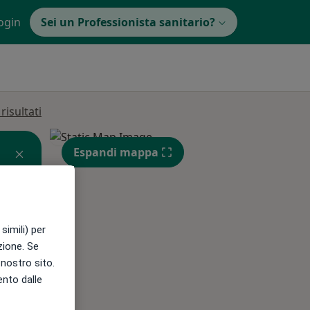
ogin
Sei un Professionista sanitario?
isultati
Espandi mappa
simili) per
Mar,
Mer,
Gio,
azione. Se
11 Ago
12 Ago
13 Ago
l nostro sito.
ento dalle