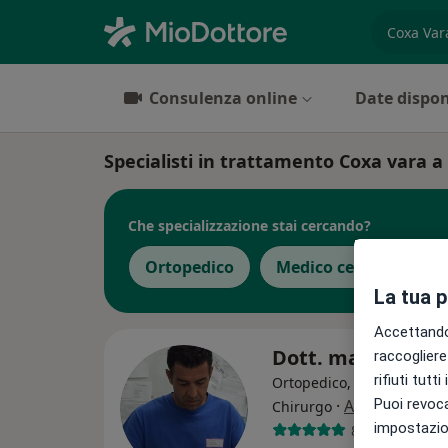
es. prest
Consulenza online
Date dispon
Specialisti in trattamento Coxa vara 
Che specializzazione stai cercando?
Ortopedico
Medico certificatore
La tua 
Accettando,
Dott. marco ches
raccogliere 
rifiuti tutt
Ortopedico, Medico certifi
Puoi revoca
·
Altro
Chirurgo
impostazion
83 recensioni