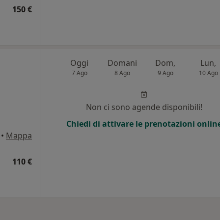
150 €
Oggi
Domani
Dom,
Lun,
7 Ago
8 Ago
9 Ago
10 Ago
Non ci sono agende disponibili!
Chiedi di attivare le prenotazioni onlin
•
Mappa
110 €