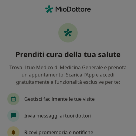
Men
Congiuntivite • Sasso Marconi, BO
Filters
• 1
Mappa
Specialisti in trattamento Congiuntivite a
Prenditi cura della tua salute
Sasso Marconi
In che modo ordiniamo i risultati
Trova il tuo Medico di Medicina Generale e prenota
un appuntamento. Scarica l'App e accedi
gratuitamente a funzionalità esclusive per te:
Che specializzazione stai cercando?
Oculista
Dentista
Medico competente
Gestisci facilmente le tue visite
Invia messaggi ai tuoi dottori
Ricevi promemoria e notifiche