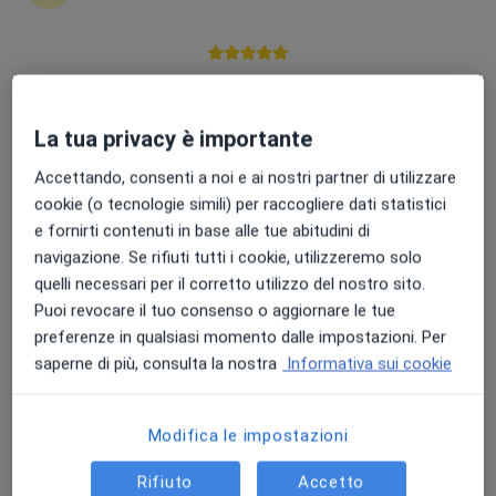
Punteggio medio: 4.7 e 4.8 su Apple e Play Store
Dr. Giovanni Di Giulio
La tua privacy è importante
·
Altro
Oculista
24 recensioni
Accettando, consenti a noi e ai nostri partner di utilizzare
cookie (o tecnologie simili) per raccogliere dati statistici
Via Bertacchi, 3, Sasso Marconi
•
Mappa
e fornirti contenuti in base alle tue abitudini di
Poliambulatorio Cavour
navigazione. Se rifiuti tutti i cookie, utilizzeremo solo
Prima visita oculistica
da 80 €
quelli necessari per il corretto utilizzo del nostro sito.
Questo dottore non ha ancora attivato le prenotazioni online presso questo indirizzo.
Puoi revocare il tuo consenso o aggiornare le tue
preferenze in qualsiasi momento dalle impostazioni. Per
Chiedi di attivare le prenotazioni online
saperne di più, consulta la nostra
Informativa sui cookie
Modifica le impostazioni
Rifiuto
Accetto