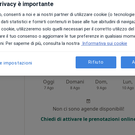
i
privacy è importante
 consenti a noi e ai nostri partner di utilizzare cookie (o tecnologie 
Non ci sono agende disponibili!
dati statistici e fornirti contenuti in base alle tue abitudini di navig
Chiedi di attivare le prenotazioni onlin
i i cookie, utilizzeremo solo quelli necessari per il corretto utilizzo de
re il tuo consenso o aggiornare le tue preferenze in qualsiasi mom
Distretto Rozzalupi, Azienda USL Toscana Centro - Distretto Socio-sanitario
i. Per saperne di più, consulta la nostra
Informativa sui cookie
100 €
Rifiuto
A
le impostazioni
Oggi
Domani
Dom,
Lun,
7 Ago
8 Ago
9 Ago
10 Ago
i
Non ci sono agende disponibili!
Chiedi di attivare le prenotazioni onlin