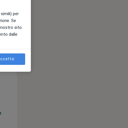
simili) per
azione. Se
e
l nostro sito.
ento dalle
ccetto
Mar,
Mer,
Gio,
11 Ago
12 Ago
13 Ago
e