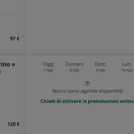
97 €
rino
Oggi
Domani
Dom,
Lun,
7 Ago
8 Ago
9 Ago
10 Ago
o
Non ci sono agende disponibili!
Chiedi di attivare le prenotazioni onlin
120 €