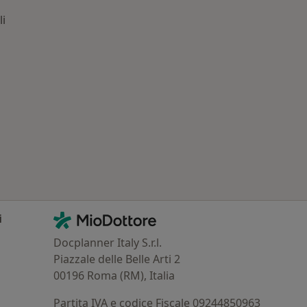
li
: Patologie correlate a Empoli
Contatti
MioDottore - Homepage
i
Docplanner Italy S.r.l.
Piazzale delle Belle Arti 2
00196 Roma (RM), Italia
Partita IVA e codice Fiscale 09244850963