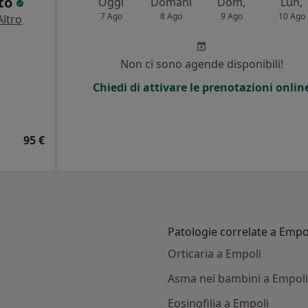
oto
Oggi
Domani
Dom,
Lun,
7 Ago
8 Ago
9 Ago
10 Ago
Altro
Non ci sono agende disponibili!
Chiedi di attivare le prenotazioni onlin
95 €
Patologie correlate a Empo
Orticaria a Empoli
Asma nei bambini a Empoli
Eosinofilia a Empoli