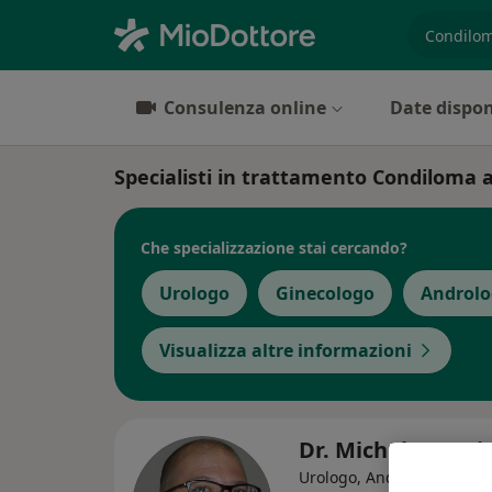
es. prest
Consulenza online
Date dispon
Specialisti in trattamento Condiloma
Che specializzazione stai cercando?
Urologo
Ginecologo
Androl
Visualizza altre informazioni
Dr. Michele Lanci
·
Altr
Urologo, Andrologo