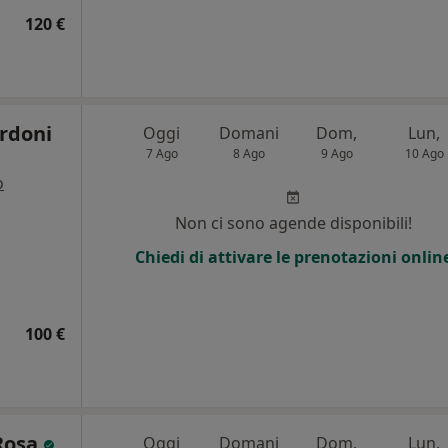
120 €
rdoni
Oggi
Domani
Dom,
Lun,
7 Ago
8 Ago
9 Ago
10 Ago
o
Non ci sono agende disponibili!
Chiedi di attivare le prenotazioni onlin
100 €
 Rosa
Oggi
Domani
Dom,
Lun,