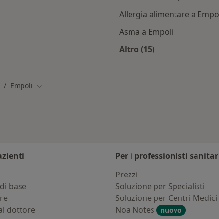
Allergia alimentare a Empo
Asma a Empoli
Altro (15)
poli
Altro nella categoria
Empoli
ambia città
Cambia città
azienti
Per i professionisti sanitar
i
Prezzi
di base
Soluzione per Specialisti
ure
Soluzione per Centri Medici
al dottore
Noa Notes
nuovo