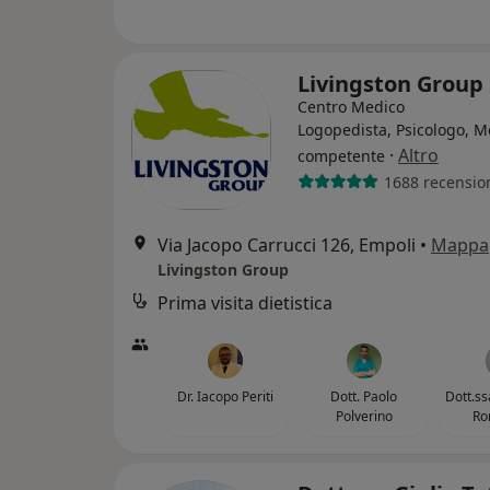
Livingston Group
Centro Medico
Logopedista, Psicologo, M
·
Altro
competente
1688 recensio
Via Jacopo Carrucci 126, Empoli
•
Mappa
Livingston Group
Prima visita dietistica
Dr. Iacopo Periti
Dott. Paolo
Dott.ss
Polverino
Ro