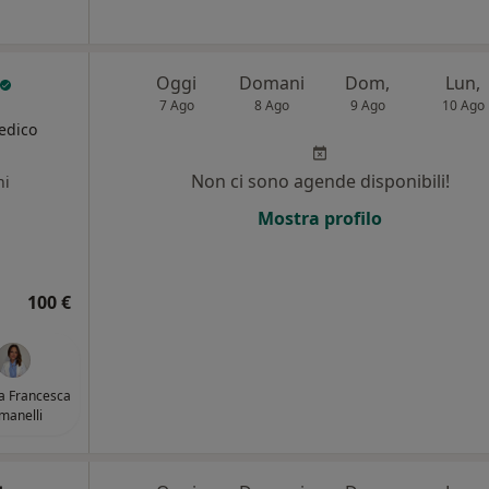
Oggi
Domani
Dom,
Lun,
7 Ago
8 Ago
9 Ago
10 Ago
edico
Non ci sono agende disponibili!
ni
Mostra profilo
100 €
a Francesca
manelli