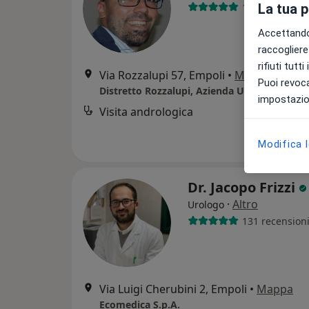
116 recension
La tua 
Accettando,
raccogliere 
rifiuti tutt
Via Rozzalupi 57, Empoli
•
Mappa
Puoi revoca
impostazion
Visita andrologica
Modifica 
Dr. Jacopo Frizzi
·
Altro
Urologo
131 recension
Via Luigi Cherubini 2, Empoli
•
Mappa
Ecomedica S.p.A.