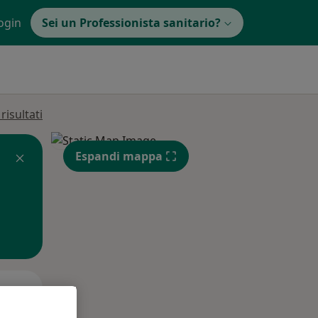
ogin
Sei un Professionista sanitario?
isultati
Espandi mappa
Mar,
Mer,
Gio,
11 Ago
12 Ago
13 Ago