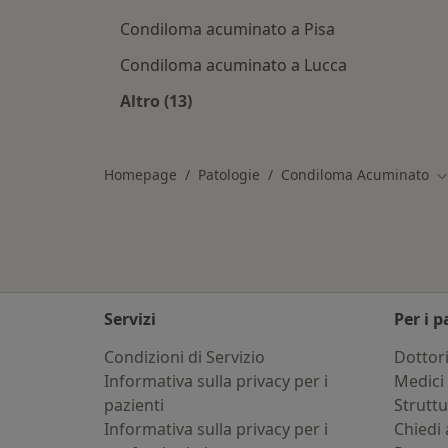
Condiloma acuminato a Pisa
Condiloma acuminato a Lucca
Altro (13)
Altro nella categoria: Città vicino Em
Homepage
Patologie
Condiloma Acuminato
C
Servizi
Per i p
Condizioni di Servizio
Dottor
Informativa sulla privacy per i
Medici 
pazienti
Strutt
Informativa sulla privacy per i
Chiedi 