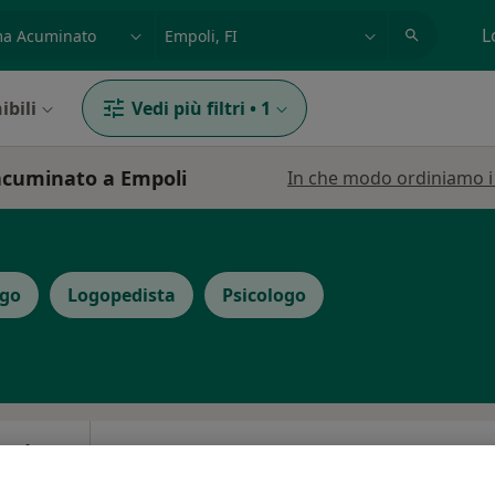
azione, medico, struttura
es: Roma
L
ibili
Vedi più filtri
•
1
 acuminato a Empoli
In che modo ordiniamo i r
ogo
Logopedista
Psicologo
otti
Oggi
Domani
Dom,
Lun,
7 Ago
8 Ago
9 Ago
10 Ago
o