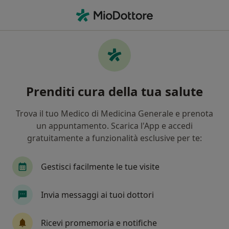
Men
Cistocele • Cagli, PU
Filters
• 1
Mappa
Specialisti in trattamento Cistocele a Cagli
Prenditi cura della tua salute
In che modo ordiniamo i risultati
Trova il tuo Medico di Medicina Generale e prenota
un appuntamento. Scarica l'App e accedi
Che specializzazione stai cercando?
gratuitamente a funzionalità esclusive per te:
Urologo
Andrologo
Psicologo
Ortope
Gestisci facilmente le tue visite
Invia messaggi ai tuoi dottori
Ricevi promemoria e notifiche