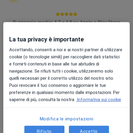
Punteggio medio: 4.7 e 4.8 su Apple e Play Store
Dott. Roberto Gilardi
·
Altro
Urologo, Andrologo
243 recensioni
La tua privacy è importante
Via Flaminia 128, Cagli
•
Mappa
Accettando, consenti a noi e ai nostri partner di utilizzare
Poliambulatorio Fisiosan - Fisioterapia E Osteopatia
cookie (o tecnologie simili) per raccogliere dati statistici
Visita urologica
Prezzo non disponibile
e fornirti contenuti in base alle tue abitudini di
navigazione. Se rifiuti tutti i cookie, utilizzeremo solo
Questo dottore non ha ancora attivato le prenotazioni online presso questo indirizzo.
quelli necessari per il corretto utilizzo del nostro sito.
Puoi revocare il tuo consenso o aggiornare le tue
Chiedi di attivare le prenotazioni online
preferenze in qualsiasi momento dalle impostazioni. Per
saperne di più, consulta la nostra
Informativa sui cookie
Modifica le impostazioni
Rifiuto
Accetto