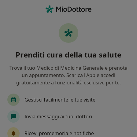
Men
Cistite • Camaiore, LU
Filters
• 1
Mappa
Specialisti in trattamento Cistite a
Prenditi cura della tua salute
Camaiore
In che modo ordiniamo i risultati
Trova il tuo Medico di Medicina Generale e prenota
un appuntamento. Scarica l'App e accedi
gratuitamente a funzionalità esclusive per te:
Che specializzazione stai cercando?
Ginecologo
Ecografista
Urologo
And
Gestisci facilmente le tue visite
Invia messaggi ai tuoi dottori
Ricevi promemoria e notifiche