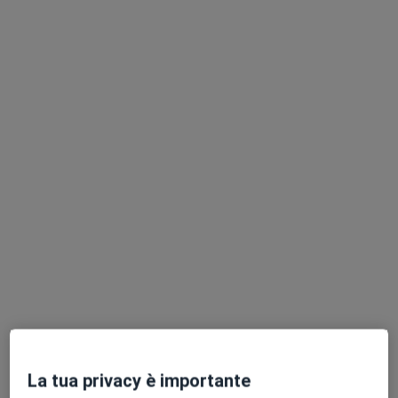
Dott.ssa Rachele Antonelli
·
Altro
Ginecologa
117 recensioni
Indirizzo 1
Indirizzo 2
Via Giacomo Matteotti 27, Viareggio
•
Mappa
Studio privato presso Fisiolab
Prima visita ginecologica
da 130 €
Questo dottore non ha ancora attivato le prenotazioni online presso questo indirizzo.
La tua privacy è importante