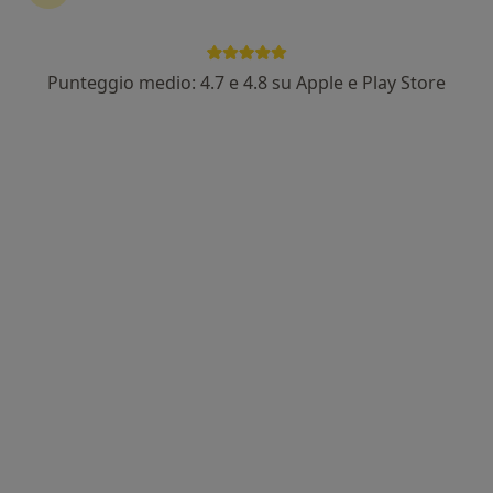
Punteggio medio: 4.7 e 4.8 su Apple e Play Store
Dott.ssa Paola Cocchiararo
·
Altro
Ostetrica, Sessuologa, Terapeuta
97 recensioni
Indirizzo
Online
Via Enrico Paladini 17/19 Viareggio, Viareggio
•
Mappa
CENTRO ARMONIA VIAREGGIO
Prima visita sessuologica
120 €
Questo dottore non ha ancora attivato le prenotazioni online presso questo indirizzo.
Chiedi di attivare le prenotazioni online