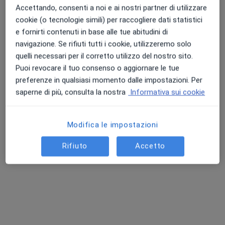
Chiedi di attivare le prenotazioni online
Accettando, consenti a noi e ai nostri partner di utilizzare
cookie (o tecnologie simili) per raccogliere dati statistici
e fornirti contenuti in base alle tue abitudini di
navigazione. Se rifiuti tutti i cookie, utilizzeremo solo
quelli necessari per il corretto utilizzo del nostro sito.
Puoi revocare il tuo consenso o aggiornare le tue
preferenze in qualsiasi momento dalle impostazioni. Per
saperne di più, consulta la nostra
Informativa sui cookie
Dott. Enrico Simonetti
Modifica le impostazioni
·
Altro
Ginecologo
169 recensioni
Rifiuto
Accetto
Corso Giuseppe Garibaldi, 208, Viareggio
•
Mappa
Croce Verde - Viareggio
Visita ginecologica
130 €
Questo dottore non ha ancora attivato le prenotazioni online presso questo indirizzo.
Chiedi di attivare le prenotazioni online