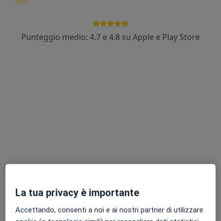
Punteggio medio: 4.7 e 4.8 su Apple e Play Store
Dott.ssa Giovanna Savastano
·
Altro
Ginecologa
66 recensioni
Indirizzo
Online
Viale del Consiglio d'Europa, 34, Santa Maria Capua Vetere
•
Mappa
Poliemme - TAC Center
Prima visita ginecologica
da 80 €
Questo dottore non ha ancora attivato le prenotazioni online presso questo indirizzo.
Chiedi di attivare le prenotazioni online
La tua privacy è importante
Accettando, consenti a noi e ai nostri partner di utilizzare