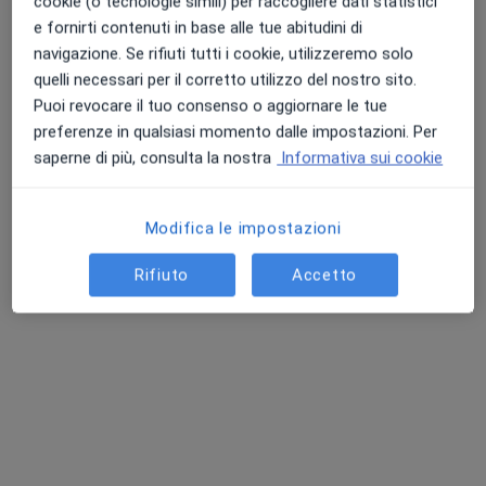
cookie (o tecnologie simili) per raccogliere dati statistici
e fornirti contenuti in base alle tue abitudini di
navigazione. Se rifiuti tutti i cookie, utilizzeremo solo
quelli necessari per il corretto utilizzo del nostro sito.
Puoi revocare il tuo consenso o aggiornare le tue
preferenze in qualsiasi momento dalle impostazioni. Per
saperne di più, consulta la nostra
Informativa sui cookie
Dr. Omero Simone
·
Altro
Urologo, Andrologo, Sessuologo
Modifica le impostazioni
1730 recensioni
Rifiuto
Accetto
Indirizzo
Online
Via Giovanni Amendola 2, Santa Maria Capua Vetere
•
Mappa
Studio Urologico Simone
Prima visita andrologica
da 100 €
Questo dottore non ha ancora attivato le prenotazioni online presso questo indirizzo.