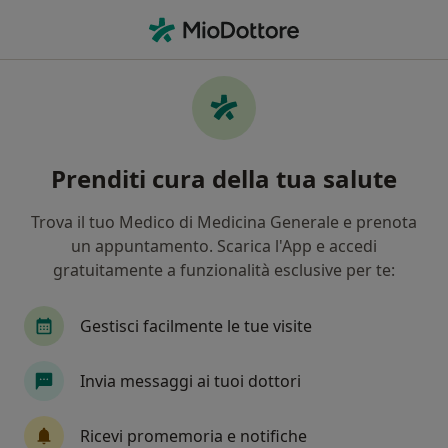
Men
Cistite Interstiziale • Santa Maria Capua Vetere, CE
Filters
• 1
Assicurazione
Map
Specialisti in trattamento Cistite
Prenditi cura della tua salute
interstiziale a Santa Maria Capua Vetere
In che modo ordiniamo i risultati
Trova il tuo Medico di Medicina Generale e prenota
un appuntamento. Scarica l'App e accedi
gratuitamente a funzionalità esclusive per te:
Che specializzazione stai cercando?
Ginecologo
Urologo
Andrologo
Sess
Gestisci facilmente le tue visite
Invia messaggi ai tuoi dottori
Ricevi promemoria e notifiche