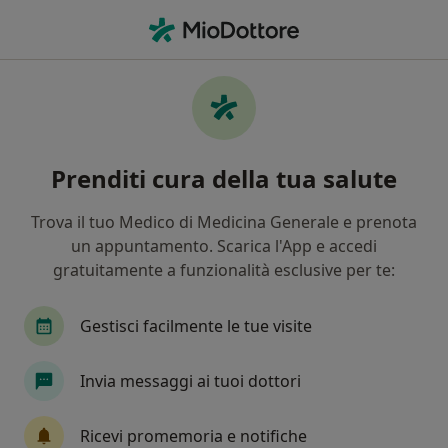
Men
Cisti Sebacee • Bisceglie, BT
Filters
• 1
Assicurazione
Map
Specialisti in trattamento cisti sebacee a
Prenditi cura della tua salute
Bisceglie
In che modo ordiniamo i risultati
Trova il tuo Medico di Medicina Generale e prenota
un appuntamento. Scarica l'App e accedi
gratuitamente a funzionalità esclusive per te:
Che specializzazione stai cercando?
Medico estetico
Proctologo
Dermatologo
Gestisci facilmente le tue visite
Invia messaggi ai tuoi dottori
Ricevi promemoria e notifiche