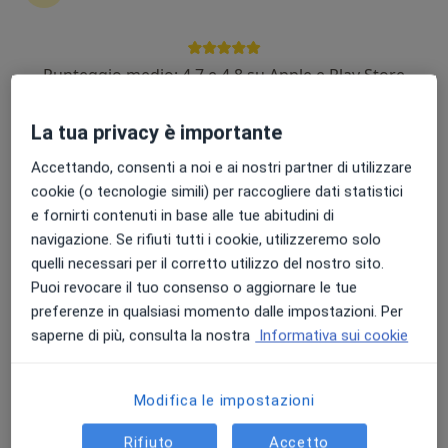
Punteggio medio: 4.7 e 4.8 su Apple e Play Store
Dott.ssa Biagina Gisella Mennuni
·
Altro
Dermatologa, Medico estetico, Tricologa
La tua privacy è importante
142 recensioni
Accettando, consenti a noi e ai nostri partner di utilizzare
Corso Dottor Sergio Cosmai, 58/a3, Bisceglie
•
Mappa
cookie (o tecnologie simili) per raccogliere dati statistici
Studio medico Bisceglie
e fornirti contenuti in base alle tue abitudini di
Asportazione chirurgica
da 300 €
navigazione. Se rifiuti tutti i cookie, utilizzeremo solo
quelli necessari per il corretto utilizzo del nostro sito.
Questo dottore non ha ancora attivato le prenotazioni online presso questo indirizzo.
Puoi revocare il tuo consenso o aggiornare le tue
preferenze in qualsiasi momento dalle impostazioni. Per
Chiedi di attivare le prenotazioni online
saperne di più, consulta la nostra
Informativa sui cookie
Modifica le impostazioni
Rifiuto
Accetto