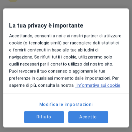
Punteggio medio: 4.7 e 4.8 su Apple e Play Store
La tua privacy è importante
Dott. Niccolò Francioli
Accettando, consenti a noi e ai nostri partner di utilizzare
·
Altro
Proctologo, Chirurgo, Chirurgo generale
cookie (o tecnologie simili) per raccogliere dati statistici
233 recensioni
e fornirti contenuti in base alle tue abitudini di
Via Fratelli Cairoli, 285, Monsummano Terme
•
Mappa
navigazione. Se rifiuti tutti i cookie, utilizzeremo solo
Eurofins LAMM
quelli necessari per il corretto utilizzo del nostro sito.
Prima visita proctologica
120 €
Puoi revocare il tuo consenso o aggiornare le tue
preferenze in qualsiasi momento dalle impostazioni. Per
Questo dottore non ha ancora attivato le prenotazioni online presso questo indirizzo.
saperne di più, consulta la nostra
Informativa sui cookie
Chiedi di attivare le prenotazioni online
Modifica le impostazioni
Rifiuto
Accetto