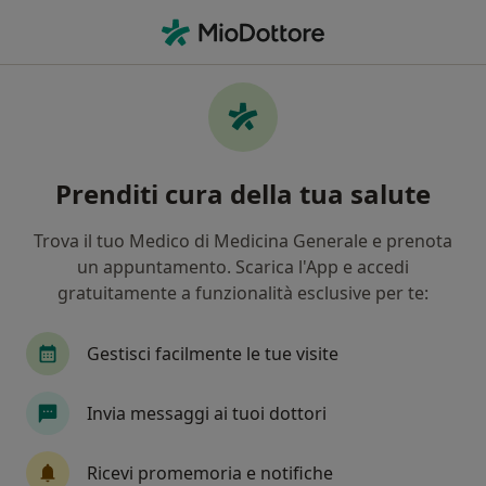
Men
Cisti Pilonidale • Monsummano Terme, PT
Filters
• 1
Mappa
Specialisti in trattamento Cisti pilonidale a
Prenditi cura della tua salute
Monsummano Terme
In che modo ordiniamo i risultati
Trova il tuo Medico di Medicina Generale e prenota
un appuntamento. Scarica l'App e accedi
gratuitamente a funzionalità esclusive per te:
Che specializzazione stai cercando?
Proctologo
Chirurgo generale
Endocrinol
Gestisci facilmente le tue visite
Invia messaggi ai tuoi dottori
Ricevi promemoria e notifiche