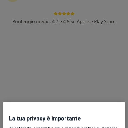
Punteggio medio: 4.7 e 4.8 su Apple e Play Store
Prof. Rosario Fornaro
·
Altro
Gastroenterologo, Angiologo, Chirurgo generale
206 recensioni
Indirizzo 1
Indirizzo 2
Via Salvo D'Acquisto, 13, Rapallo
•
Mappa
CDS - La tua casa della salute - Rapallo
Prima visita proctologica
130 €
Questo dottore non ha ancora attivato le prenotazioni online presso questo indirizzo.
Chiedi di attivare le prenotazioni online
La tua privacy è importante