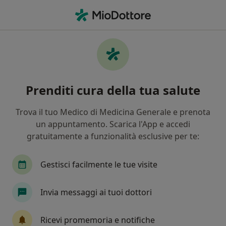
Men
Cisti • Rapallo, GE
Filters
• 1
Assicurazione
Map
Specialisti in trattamento Cisti a Rapallo
Prenditi cura della tua salute
In che modo ordiniamo i risultati
Trova il tuo Medico di Medicina Generale e prenota
un appuntamento. Scarica l'App e accedi
Che specializzazione stai cercando?
gratuitamente a funzionalità esclusive per te:
Chirurgo generale
Proctologo
Gastroente
Gestisci facilmente le tue visite
Invia messaggi ai tuoi dottori
Ricevi promemoria e notifiche