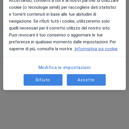
Accettando, consenti a noi e ai nostri partner di utilizzare
cookie (o tecnologie simili) per raccogliere dati statistici
e fornirti contenuti in base alle tue abitudini di
navigazione. Se rifiuti tutti i cookie, utilizzeremo solo
quelli necessari per il corretto utilizzo del nostro sito.
Puoi revocare il tuo consenso o aggiornare le tue
Dr. Lorenzo Mori
preferenze in qualsiasi momento dalle impostazioni. Per
·
Altro
Chirurgo generale, Proctologo
saperne di più, consulta la nostra
Informativa sui cookie
212 recensioni
Corso Giuseppe Assereto 13, Rapallo
•
Mappa
Modifica le impostazioni
De Senectute
Rifiuto
Accetto
Visita proctologica
da 170 €
Questo dottore non ha ancora attivato le prenotazioni online presso questo indirizzo.
Chiedi di attivare le prenotazioni online